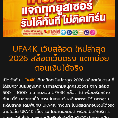
UFA4K เว็บสล็อต ใหม่ล่าสุด
2026 สล็อตเว็บตรง แตกบ่อย
ถอนเงินได้จริง
เปิดตัวกับ
UFA4K
เว็บสล็อต ใหม่ล่าสุด 2026 สล็อตเว็บตรง ที่
ได้รับความนิยมสูงมาก บริการความสนุกครบวงจร จาก สล็อต
500 – 1000 เกม ทดลอง UFA4K สล็อต ได้ เพื่อเสริมสร้าง
ทักษะที่ดี นอกจากนี้ในการเล่นเกม เว็บสล็อตตรง ได้มาตรฐาน
ระดับสากล เดิมพันกับ UFA4K ทางเข้า โบนัสแตกถอนเงินได้จริง
จ่ายไม่อั้น UFA4K เว็บตรง ไม่ผ่านเอเย่นต์ พร้อมเปิดให้บริการ
ตลอด 24 ชั่วโมง แหล่งเดิมพันชั้นนำที่เชื่อถือได้ ฝากถอนเงิน