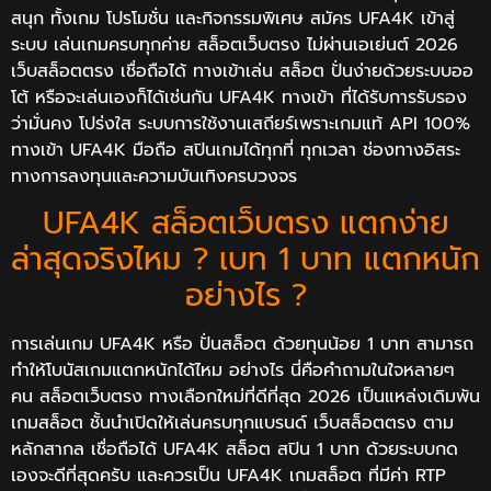
สนุก ทั้งเกม โปรโมชั่น และกิจกรรมพิเศษ สมัคร UFA4K เข้าสู่
ระบบ เล่นเกมครบทุกค่าย สล็อตเว็บตรง ไม่ผ่านเอเย่นต์ 2026
เว็บสล็อตตรง เชื่อถือได้ ทางเข้าเล่น สล็อต ปั่นง่ายด้วยระบบออ
โต้ หรือจะเล่นเองก็ได้เช่นกัน UFA4K ทางเข้า ที่ได้รับการรับรอง
ว่ามั่นคง โปร่งใส ระบบการใช้งานเสถียร์เพราะเกมแท้ API 100%
ทางเข้า UFA4K มือถือ สปินเกมได้ทุกที่ ทุกเวลา ช่องทางอิสระ
ทางการลงทุนและความบันเทิงครบวงจร
UFA4K สล็อตเว็บตรง แตกง่าย
ล่าสุดจริงไหม ? เบท 1 บาท แตกหนัก
อย่างไร ?
การเล่นเกม UFA4K หรือ ปั่นสล็อต ด้วยทุนน้อย 1 บาท สามารถ
ทำให้โบนัสเกมแตกหนักได้ไหม อย่างไร นี่คือคำถามในใจหลายๆ
คน สล็อตเว็บตรง ทางเลือกใหม่ที่ดีที่สุด 2026 เป็นแหล่งเดิมพัน
เกมสล็อต ชั้นนำเปิดให้เล่นครบทุกแบรนด์ เว็บสล็อตตรง ตาม
หลักสากล เชื่อถือได้ UFA4K สล็อต สปิน 1 บาท ด้วยระบบกด
เองจะดีที่สุดครับ และควรเป็น UFA4K เกมสล็อต ที่มีค่า RTP