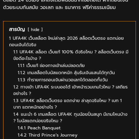
ด้วยระบบทันสมัย วอเลท และ ธนาคาร ฟรีค่าธรรมเนียม
สารบัญ
hide
1
UFA4K เว็บสล็อต ใหม่ล่าสุด 2026 สล็อตเว็บตรง แตกบ่อย
ถอนเงินได้จริง
1.1
UFA4K สล็อต เว็บแท้ 100% ดีจริงไหม ? สล็อตเว็บตรง มี
ข้อดีอะไรบ้าง ?
1.1.1
เว็บแท้ ช่องทางเข้าเล่นปลอดภัย
1.1.2
เกมสล็อตโบนัสแตกหนัก ลุ้นรับเงินแสนได้ทุกวัน
1.1.3
ทำรายการถอนเงินผ่านวอเลทได้ตลอดทั้งวัน
1.2
ทางเข้า UFA4K ระบบออโต้ เข้าหน้ารวมเกมไวไหม ? เสถียร
อย่างไร ?
1.3
UFA4K สล็อตเว็บตรง แตกง่าย ล่าสุดจริงไหม ? เบท 1
บาท แตกหนักอย่างไร ?
1.4
แนะนำ 6 เกมสล็อต UFA4K ทุนน้อยปั่นสนุก มีเกมไหนบ้าง
? โบนัสแตกบ่อยจริงไหม ?
1.4.1
Peach Banquet
1.4.2
Third Prince’s Journey