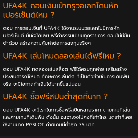
UFA4K ถอนเงินเข้าทรูวอเลทโดนหัก
เปอร์เซ็นต์ไหม ?
ตอบ การถอนเงินที่ UFA4K ใช้งานระบบวอเลทไม่มีการหัก
เปอร์เซ็นต์ มั่นใจได้เลย ฟรีค่าธรรมเนียมทุกรายการ ถอนไม่มีขั้น
ต่ำด้วย สร้างความคุ้มค่าต่อการลงทุนจริงๆ
UFA4K เล่นโหมดลองเล่นได้ฟรีไหม ?
ตอบ UFA4K ทดลองเล่นสล็อต ฟรีได้ครบทุกค่าย เสริมสร้าง
ประสบการณ์ใหม่ๆ ทักษะการเล่นดีๆ ที่เป็นตัวช่วยในการเดิมพัน
จริง จะมีโอกาสทำเงินได้มากขึ้นแน่นอน
UFA4K ซื้อฟรีสปินต่ำสุดกี่บาท ?
ตอบ UFA4K จะมีเรทในการซื้อฟรีสปินหลายราคา ตามเกมที่เล่น
และค่ายเกมที่เดิมพัน ดังนั้น จะเจาะจงไม่คงที่เท่าไหร่ แต่เท่าที่เคย
ใช้งานมาก PGSLOT ค่ายเกมนี้ต่ำสุด 75 บาท