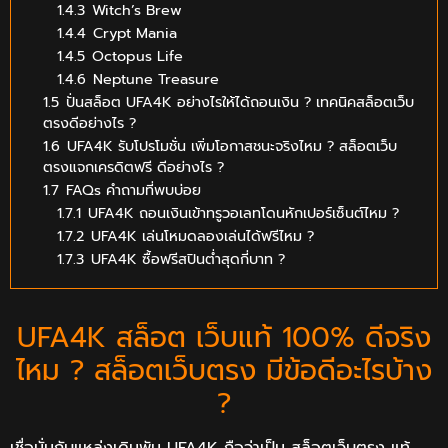
1.4.3
Witch’s Brew
1.4.4
Crypt Mania
1.4.5
Octopus Life
1.4.6
Neptune Treasure
1.5
ปั่นสล็อต UFA4K อย่างไรให้ได้ถอนเงิน ? เทคนิคสล็อตเว็บ
ตรงดีอย่างไร ?
1.6
UFA4K รับโปรโมชั่น เพิ่มโอกาสชนะจริงไหม ? สล็อตเว็บ
ตรงแจกเครดิตฟรี ดีอย่างไร ?
1.7
FAQs คำถามที่พบบ่อย
1.7.1
UFA4K ถอนเงินเข้าทรูวอเลทโดนหักเปอร์เซ็นต์ไหม ?
1.7.2
UFA4K เล่นโหมดลองเล่นได้ฟรีไหม ?
1.7.3
UFA4K ซื้อฟรีสปินต่ำสุดกี่บาท ?
UFA4K สล็อต เว็บแท้ 100% ดีจริง
ไหม ? สล็อตเว็บตรง มีข้อดีอะไรบ้าง
?
เชื่อมั่นกับแหล่งเดิมพัน UFA4K ถือว่าเป็น สล็อตเว็บตรง แท้