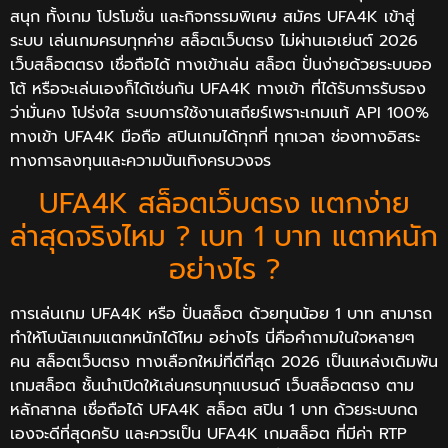
สนุก ทั้งเกม โปรโมชั่น และกิจกรรมพิเศษ สมัคร UFA4K เข้าสู่
ระบบ เล่นเกมครบทุกค่าย สล็อตเว็บตรง ไม่ผ่านเอเย่นต์ 2026
เว็บสล็อตตรง เชื่อถือได้ ทางเข้าเล่น สล็อต ปั่นง่ายด้วยระบบออ
โต้ หรือจะเล่นเองก็ได้เช่นกัน UFA4K ทางเข้า ที่ได้รับการรับรอง
ว่ามั่นคง โปร่งใส ระบบการใช้งานเสถียร์เพราะเกมแท้ API 100%
ทางเข้า UFA4K มือถือ สปินเกมได้ทุกที่ ทุกเวลา ช่องทางอิสระ
ทางการลงทุนและความบันเทิงครบวงจร
UFA4K สล็อตเว็บตรง แตกง่าย
ล่าสุดจริงไหม ? เบท 1 บาท แตกหนัก
อย่างไร ?
การเล่นเกม UFA4K หรือ ปั่นสล็อต ด้วยทุนน้อย 1 บาท สามารถ
ทำให้โบนัสเกมแตกหนักได้ไหม อย่างไร นี่คือคำถามในใจหลายๆ
คน สล็อตเว็บตรง ทางเลือกใหม่ที่ดีที่สุด 2026 เป็นแหล่งเดิมพัน
เกมสล็อต ชั้นนำเปิดให้เล่นครบทุกแบรนด์ เว็บสล็อตตรง ตาม
หลักสากล เชื่อถือได้ UFA4K สล็อต สปิน 1 บาท ด้วยระบบกด
เองจะดีที่สุดครับ และควรเป็น UFA4K เกมสล็อต ที่มีค่า RTP