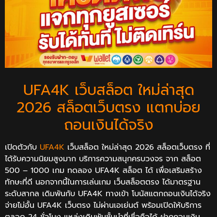
UFA4K เว็บสล็อต ใหม่ล่าสุด
2026 สล็อตเว็บตรง แตกบ่อย
ถอนเงินได้จริง
เปิดตัวกับ
UFA4K
เว็บสล็อต ใหม่ล่าสุด 2026 สล็อตเว็บตรง ที่
ได้รับความนิยมสูงมาก บริการความสนุกครบวงจร จาก สล็อต
500 – 1000 เกม ทดลอง UFA4K สล็อต ได้ เพื่อเสริมสร้าง
ทักษะที่ดี นอกจากนี้ในการเล่นเกม เว็บสล็อตตรง ได้มาตรฐาน
ระดับสากล เดิมพันกับ UFA4K ทางเข้า โบนัสแตกถอนเงินได้จริง
จ่ายไม่อั้น UFA4K เว็บตรง ไม่ผ่านเอเย่นต์ พร้อมเปิดให้บริการ
ตลอด 24 ชั่วโมง แหล่งเดิมพันชั้นนำที่เชื่อถือได้ ฝากถอนเงิน