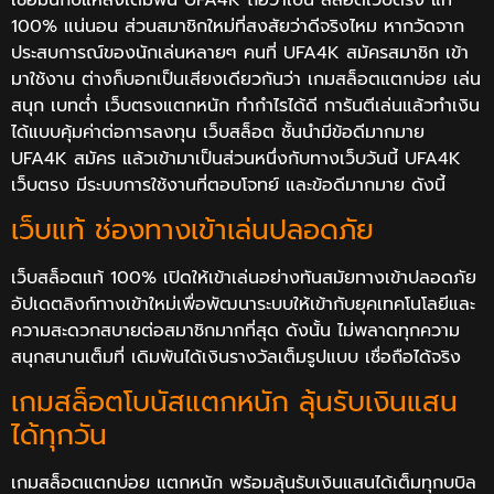
100% แน่นอน ส่วนสมาชิกใหม่ที่สงสัยว่าดีจริงไหม หากวัดจาก
ประสบการณ์ของนักเล่นหลายๆ คนที่ UFA4K สมัครสมาชิก เข้า
มาใช้งาน ต่างก็บอกเป็นเสียงเดียวกันว่า เกมสล็อตแตกบ่อย เล่น
สนุก เบทต่ำ เว็บตรงแตกหนัก ทำกำไรได้ดี การันตีเล่นแล้วทำเงิน
ได้แบบคุ้มค่าต่อการลงทุน เว็บสล็อต ชั้นนำมีข้อดีมากมาย
UFA4K สมัคร แล้วเข้ามาเป็นส่วนหนึ่งกับทางเว็บวันนี้ UFA4K
เว็บตรง มีระบบการใช้งานที่ตอบโจทย์ และข้อดีมากมาย ดังนี้
เว็บแท้ ช่องทางเข้าเล่นปลอดภัย
เว็บสล็อตแท้ 100% เปิดให้เข้าเล่นอย่างทันสมัยทางเข้าปลอดภัย
อัปเดตลิงก์ทางเข้าใหม่เพื่อพัฒนาระบบให้เข้ากับยุคเทคโนโลยีและ
ความสะดวกสบายต่อสมาชิกมากที่สุด ดังนั้น ไม่พลาดทุกความ
สนุกสนานเต็มที่ เดิมพันได้เงินรางวัลเต็มรูปแบบ เชื่อถือได้จริง
เกมสล็อตโบนัสแตกหนัก ลุ้นรับเงินแสน
ได้ทุกวัน
เกมสล็อตแตกบ่อย แตกหนัก พร้อมลุ้นรับเงินแสนได้เต็มทุกบบิล