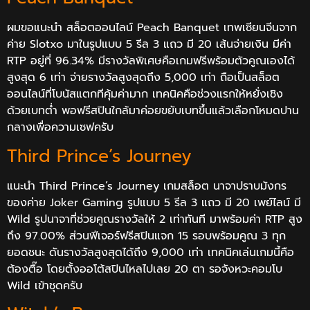
ผมขอแนะนำ สล็อตออนไลน์ Peach Banquet เทพเซียนจีนจาก
ค่าย Slotxo มาในรูปแบบ 5 รีล 3 แถว มี 20 เส้นจ่ายเงิน มีค่า
RTP อยู่ที่ 96.34% มีรางวัลพิเศษคือเกมฟรีพร้อมตัวคูณเองได้
สูงสุด 6 เท่า จ่ายรางวัลสูงสุดถึง 5,000 เท่า ถือเป็นสล็อต
ออนไลน์ที่โบนัสแตกทีคุ้มค่ามาก เทคนิคคือช่วงแรกให้หยั่งเชิง
ด้วยเบทต่ำ พอฟรีสปินใกล้มาค่อยขยับเบทขึ้นแล้วเลือกโหมดปาน
กลางเพื่อความเซฟครับ
Third Prince’s Journey
แนะนำ Third Prince’s Journey เกมสล็อต นาจาปราบมังกร
ของค่าย Joker Gaming รูปแบบ 5 รีล 3 แถว มี 20 เพย์ไลน์ มี
Wild รูปนาจาที่ช่วยคูณรางวัลให้ 2 เท่าทันที มาพร้อมค่า RTP สูง
ถึง 97.00% ส่วนฟีเจอร์ฟรีสปินแจก 15 รอบพร้อมคูณ 3 ทุก
ยอดชนะ ดันรางวัลสูงสุดได้ถึง 9,000 เท่า เทคนิคเล่นเกมนี้คือ
ต้องตื๊อ โดยตั้งออโต้สปินไหลไปเลย 20 ตา รอจังหวะคอมโบ
Wild เข้าชุดครับ