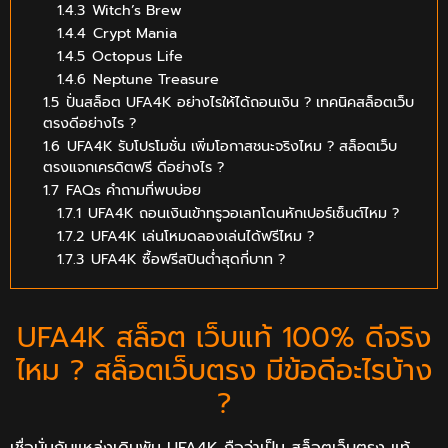
1.4.3
Witch’s Brew
1.4.4
Crypt Mania
1.4.5
Octopus Life
1.4.6
Neptune Treasure
1.5
ปั่นสล็อต UFA4K อย่างไรให้ได้ถอนเงิน ? เทคนิคสล็อตเว็บ
ตรงดีอย่างไร ?
1.6
UFA4K รับโปรโมชั่น เพิ่มโอกาสชนะจริงไหม ? สล็อตเว็บ
ตรงแจกเครดิตฟรี ดีอย่างไร ?
1.7
FAQs คำถามที่พบบ่อย
1.7.1
UFA4K ถอนเงินเข้าทรูวอเลทโดนหักเปอร์เซ็นต์ไหม ?
1.7.2
UFA4K เล่นโหมดลองเล่นได้ฟรีไหม ?
1.7.3
UFA4K ซื้อฟรีสปินต่ำสุดกี่บาท ?
UFA4K สล็อต เว็บแท้ 100% ดีจริง
ไหม ? สล็อตเว็บตรง มีข้อดีอะไรบ้าง
?
เชื่อมั่นกับแหล่งเดิมพัน UFA4K ถือว่าเป็น สล็อตเว็บตรง แท้