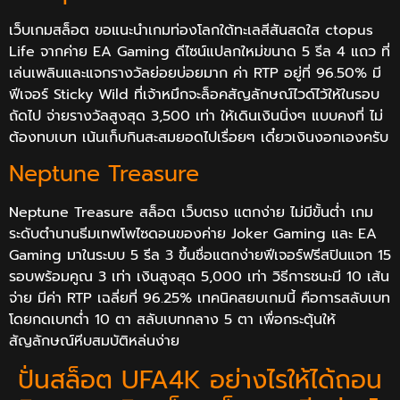
เว็บเกมสล็อต ขอแนะนำเกมท่องโลกใต้ทะเลสีสันสดใส ctopus
Life จากค่าย EA Gaming ดีไซน์แปลกใหม่ขนาด 5 รีล 4 แถว ที่
เล่นเพลินและแจกรางวัลย่อยบ่อยมาก ค่า RTP อยู่ที่ 96.50% มี
ฟีเจอร์ Sticky Wild ที่เจ้าหมึกจะล็อคสัญลักษณ์ไวด์ไว้ให้ในรอบ
ถัดไป จ่ายรางวัลสูงสุด 3,500 เท่า ให้เดินเงินนิ่งๆ แบบคงที่ ไม่
ต้องทบเบท เน้นเก็บกินสะสมยอดไปเรื่อยๆ เดี๋ยวเงินงอกเองครับ
Neptune Treasure
Neptune Treasure สล็อต เว็บตรง แตกง่าย ไม่มีขั้นต่ำ เกม
ระดับตำนานธีมเทพโพไซดอนของค่าย Joker Gaming และ EA
Gaming มาในระบบ 5 รีล 3 ขึ้นชื่อแตกง่ายฟีเจอร์ฟรีสปินแจก 15
รอบพร้อมคูณ 3 เท่า เงินสูงสุด 5,000 เท่า วิธีการชนะมี 10 เส้น
จ่าย มีค่า RTP เฉลี่ยที่ 96.25% เทคนิคสยบเกมนี้ คือการสลับเบท
โดยกดเบทต่ำ 10 ตา สลับเบทกลาง 5 ตา เพื่อกระตุ้นให้
สัญลักษณ์หีบสมบัติหล่นง่าย
ปั่นสล็อต UFA4K อย่างไรให้ได้ถอน