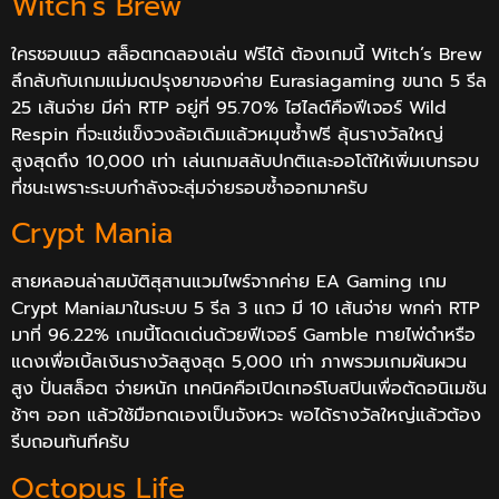
Witch’s Brew
ใครชอบแนว สล็อตทดลองเล่น ฟรีได้ ต้องเกมนี้ Witch’s Brew
ลึกลับกับเกมแม่มดปรุงยาของค่าย Eurasiagaming ขนาด 5 รีล
25 เส้นจ่าย มีค่า RTP อยู่ที่ 95.70% ไฮไลต์คือฟีเจอร์ Wild
Respin ที่จะแช่แข็งวงล้อเดิมแล้วหมุนซ้ำฟรี ลุ้นรางวัลใหญ่
สูงสุดถึง 10,000 เท่า เล่นเกมสลับปกติและออโต้ให้เพิ่มเบทรอบ
ที่ชนะเพราะระบบกำลังจะสุ่มจ่ายรอบซ้ำออกมาครับ
Crypt Mania
สายหลอนล่าสมบัติสุสานแวมไพร์จากค่าย EA Gaming เกม
Crypt Maniaมาในระบบ 5 รีล 3 แถว มี 10 เส้นจ่าย พกค่า RTP
มาที่ 96.22% เกมนี้โดดเด่นด้วยฟีเจอร์ Gamble ทายไพ่ดำหรือ
แดงเพื่อเบิ้ลเงินรางวัลสูงสุด 5,000 เท่า ภาพรวมเกมผันผวน
สูง ปั่นสล็อต จ่ายหนัก เทคนิคคือเปิดเทอร์โบสปินเพื่อตัดอนิเมชัน
ช้าๆ ออก แล้วใช้มือกดเองเป็นจังหวะ พอได้รางวัลใหญ่แล้วต้อง
รีบถอนทันทีครับ
Octopus Life