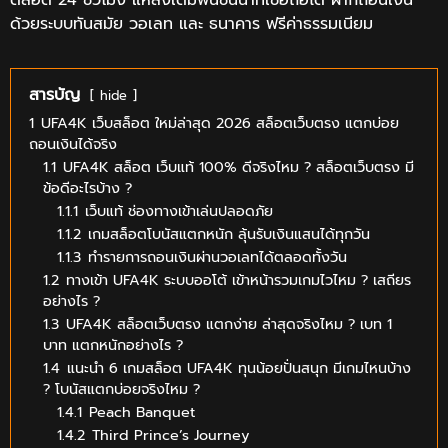
ด้วยระบบทันสมัย วอเลท และ ธนาคาร ฟรีค่าธรรมเนียม
สารบัญ
hide
1
UFA4K เว็บสล็อต ใหม่ล่าสุด 2026 สล็อตเว็บตรง แตกบ่อย
ถอนเงินได้จริง
1.1
UFA4K สล็อต เว็บแท้ 100% ดีจริงไหม ? สล็อตเว็บตรง มี
ข้อดีอะไรบ้าง ?
1.1.1
เว็บแท้ ช่องทางเข้าเล่นปลอดภัย
1.1.2
เกมสล็อตโบนัสแตกหนัก ลุ้นรับเงินแสนได้ทุกวัน
1.1.3
ทำรายการถอนเงินผ่านวอเลทได้ตลอดทั้งวัน
1.2
ทางเข้า UFA4K ระบบออโต้ เข้าหน้ารวมเกมไวไหม ? เสถียร
อย่างไร ?
1.3
UFA4K สล็อตเว็บตรง แตกง่าย ล่าสุดจริงไหม ? เบท 1
บาท แตกหนักอย่างไร ?
1.4
แนะนำ 6 เกมสล็อต UFA4K ทุนน้อยปั่นสนุก มีเกมไหนบ้าง
? โบนัสแตกบ่อยจริงไหม ?
1.4.1
Peach Banquet
1.4.2
Third Prince’s Journey