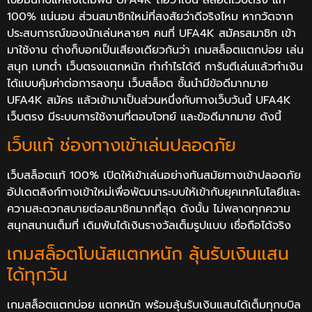
100% แน่นอน ส่วนสมาชิกใหม่ที่สงสัยว่าดีจริงไหม หากวัดจาก
ประสบการณ์ของนักเล่นหลายๆ คนที่ UFA4K สมัครสมาชิก เข้า
มาใช้งาน ต่างก็บอกเป็นเสียงเดียวกันว่า เกมสล็อตแตกบ่อย เล่น
สนุก เบทต่ำ เว็บตรงแตกหนัก ทำกำไรได้ดี การันตีเล่นแล้วทำเงิน
ได้แบบคุ้มค่าต่อการลงทุน เว็บสล็อต ชั้นนำมีข้อดีมากมาย
UFA4K สมัคร แล้วเข้ามาเป็นส่วนหนึ่งกับทางเว็บวันนี้ UFA4K
เว็บตรง มีระบบการใช้งานที่ตอบโจทย์ และข้อดีมากมาย ดังนี้
เว็บแท้ ช่องทางเข้าเล่นปลอดภัย
เว็บสล็อตแท้ 100% เปิดให้เข้าเล่นอย่างทันสมัยทางเข้าปลอดภัย
อัปเดตลิงก์ทางเข้าใหม่เพื่อพัฒนาระบบให้เข้ากับยุคเทคโนโลยีและ
ความสะดวกสบายต่อสมาชิกมากที่สุด ดังนั้น ไม่พลาดทุกความ
สนุกสนานเต็มที่ เดิมพันได้เงินรางวัลเต็มรูปแบบ เชื่อถือได้จริง
เกมสล็อตโบนัสแตกหนัก ลุ้นรับเงินแสน
ได้ทุกวัน
เกมสล็อตแตกบ่อย แตกหนัก พร้อมลุ้นรับเงินแสนได้เต็มทุกบบิล