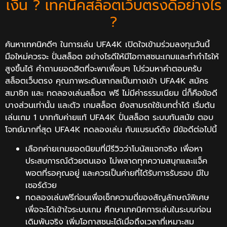
เงิน ? เทคนิคสล็อตเว็บตรงดีอย่างไร
?
ค้นหาเทคนิคดีๆ ในการเล่น UFA4K เปิดใจเข้ามร่วมลงทุนวันนี้
มือใหม่ควรจะ ปั่นสล็อต อย่างไรดีให้มีโอกาสชนะเกมและทำกำไรให้
สูงขึ้นได้ คำถามยอดฮิตที่จะพาเพื่อนๆ ไปร่วมหาคำตอบครับ
สล็อตเว็บตรง คุณภาพระดับสากลเป็นทางเข้า UFA4K สมัคร
สมาชิก และ ทดลองเล่นสล็อต ฟรี ไม่มีค่าธรรมเนียม นี่ก็คือข้อดี
บางส่วนเท่านั้น และตัว เกมสล็อต ยังสามรถใช้เบทต่ำได้ เริ่มต้น
เล่นเกม 1 บาทกับค่ายแท้ UFA4K ปั่นสล็อต ระบบทันสมัย ตอบ
โจทย์มากที่สุด UFA4K ทดลองเล่น กับแบรนด์ดัง มีข้อดีต่อไปนี้
เลือกค่ายเกมยอดนิยมที่มีรีวิวว่าโบนัสแจกจริง เพื่อหา
ประสบการณ์ด้วยตนเอง ไม่พลาดทุกความสนุกและแจ็ค
พอตที่รอคุณอยู่ และควรเป็นค่ายที่ได้รับการรับรอบ มีใบ
เซอร์ด้วย
ทดลองเล่นฟรีก่อนเพื่อเช็กความถี่ของสัญลักษณ์พิเศษ
เพื่อจะได้เข้าใจระบบเกม ศึกษาเทคนิคการเล่นในระบบก่อน
เดิมพันจริง เพิ่มโอกาสชนะได้เมื่อถึงเวลาที่เหมาะสม