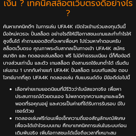
เงิน ? เทคนิคสล็อตเว็บตรงดีอย่างไร
?
ค้นหาเทคนิคดีๆ ในการเล่น UFA4K เปิดใจเข้ามร่วมลงทุนวันนี้
มือใหม่ควรจะ ปั่นสล็อต อย่างไรดีให้มีโอกาสชนะเกมและทำกำไรให้
สูงขึ้นได้ คำถามยอดฮิตที่จะพาเพื่อนๆ ไปร่วมหาคำตอบครับ
สล็อตเว็บตรง คุณภาพระดับสากลเป็นทางเข้า UFA4K สมัคร
สมาชิก และ ทดลองเล่นสล็อต ฟรี ไม่มีค่าธรรมเนียม นี่ก็คือข้อดี
บางส่วนเท่านั้น และตัว เกมสล็อต ยังสามรถใช้เบทต่ำได้ เริ่มต้น
เล่นเกม 1 บาทกับค่ายแท้ UFA4K ปั่นสล็อต ระบบทันสมัย ตอบ
โจทย์มากที่สุด UFA4K ทดลองเล่น กับแบรนด์ดัง มีข้อดีต่อไปนี้
เลือกค่ายเกมยอดนิยมที่มีรีวิวว่าโบนัสแจกจริง เพื่อหา
ประสบการณ์ด้วยตนเอง ไม่พลาดทุกความสนุกและแจ็ค
พอตที่รอคุณอยู่ และควรเป็นค่ายที่ได้รับการรับรอบ มีใบ
เซอร์ด้วย
ทดลองเล่นฟรีก่อนเพื่อเช็กความถี่ของสัญลักษณ์พิเศษ
เพื่อจะได้เข้าใจระบบเกม ศึกษาเทคนิคการเล่นในระบบก่อน
เดิมพันจริง เพิ่มโอกาสชนะได้เมื่อถึงเวลาที่เหมาะสม