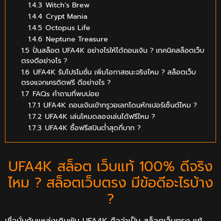
1.4.3
Witch’s Brew
1.4.4
Crypt Mania
1.4.5
Octopus Life
1.4.6
Neptune Treasure
1.5
ปั่นสล็อต UFA4K อย่างไรให้ได้ถอนเงิน ? เทคนิคสล็อตเว็บ
ตรงดีอย่างไร ?
1.6
UFA4K รับโปรโมชั่น เพิ่มโอกาสชนะจริงไหม ? สล็อตเว็บ
ตรงแจกเครดิตฟรี ดีอย่างไร ?
1.7
FAQs คำถามที่พบบ่อย
1.7.1
UFA4K ถอนเงินเข้าทรูวอเลทโดนหักเปอร์เซ็นต์ไหม ?
1.7.2
UFA4K เล่นโหมดลองเล่นได้ฟรีไหม ?
1.7.3
UFA4K ซื้อฟรีสปินต่ำสุดกี่บาท ?
UFA4K สล็อต เว็บแท้ 100% ดีจริง
ไหม ? สล็อตเว็บตรง มีข้อดีอะไรบ้าง
?
เชื่อมั่นกับแหล่งเดิมพัน UFA4K ถือว่าเป็น สล็อตเว็บตรง แท้