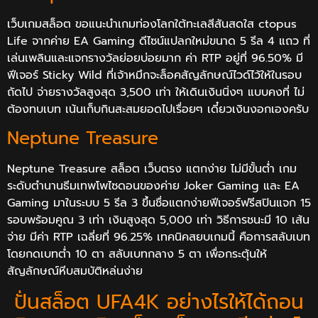
เว็บเกมสล็อต ขอแนะนำเกมท่องโลกใต้ทะเลสีสันสดใส ctopus
Life จากค่าย EA Gaming ดีไซน์แปลกใหม่ขนาด 5 รีล 4 แถว ที่
เล่นเพลินและแจกรางวัลย่อยบ่อยมาก ค่า RTP อยู่ที่ 96.50% มี
ฟีเจอร์ Sticky Wild ที่เจ้าหมึกจะล็อคสัญลักษณ์ไวด์ไว้ให้ในรอบ
ถัดไป จ่ายรางวัลสูงสุด 3,500 เท่า ให้เดินเงินนิ่งๆ แบบคงที่ ไม่
ต้องทบเบท เน้นเก็บกินสะสมยอดไปเรื่อยๆ เดี๋ยวเงินงอกเองครับ
Neptune Treasure
Neptune Treasure สล็อต เว็บตรง แตกง่าย ไม่มีขั้นต่ำ เกม
ระดับตำนานธีมเทพโพไซดอนของค่าย Joker Gaming และ EA
Gaming มาในระบบ 5 รีล 3 ขึ้นชื่อแตกง่ายฟีเจอร์ฟรีสปินแจก 15
รอบพร้อมคูณ 3 เท่า เงินสูงสุด 5,000 เท่า วิธีการชนะมี 10 เส้น
จ่าย มีค่า RTP เฉลี่ยที่ 96.25% เทคนิคสยบเกมนี้ คือการสลับเบท
โดยกดเบทต่ำ 10 ตา สลับเบทกลาง 5 ตา เพื่อกระตุ้นให้
สัญลักษณ์หีบสมบัติหล่นง่าย
ปั่นสล็อต UFA4K อย่างไรให้ได้ถอน