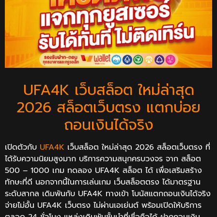
UFA4K เว็บสล็อต ใหม่ล่าสุด
2026 สล็อตเว็บตรง แตกบ่อย
ถอนเงินได้จริง
เปิดตัวกับ
UFA4K
เว็บสล็อต ใหม่ล่าสุด 2026 สล็อตเว็บตรง ที่
ได้รับความนิยมสูงมาก บริการความสนุกครบวงจร จาก สล็อต
500 – 1000 เกม ทดลอง UFA4K สล็อต ได้ เพื่อเสริมสร้าง
ทักษะที่ดี นอกจากนี้ในการเล่นเกม เว็บสล็อตตรง ได้มาตรฐาน
ระดับสากล เดิมพันกับ UFA4K ทางเข้า โบนัสแตกถอนเงินได้จริง
จ่ายไม่อั้น UFA4K เว็บตรง ไม่ผ่านเอเย่นต์ พร้อมเปิดให้บริการ
ตลอด 24 ชั่วโมง แหล่งเดิมพันชั้นนำที่เชื่อถือได้ ฝากถอนเงิน