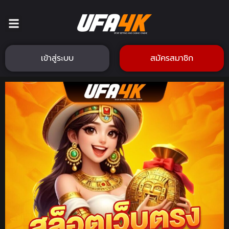
เข้าสู่ระบบ
สมัครสมาชิก