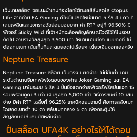
เว็บเกมสล็อต ขอแนะนำเกมท่องโลกใต้ทะเลสีสันสดใส ctopus
Life จากค่าย EA Gaming ดีไซน์แปลกใหม่ขนาด 5 รีล 4 แถว ที่
เล่นเพลินและแจกรางวัลย่อยบ่อยมาก ค่า RTP อยู่ที่ 96.50% มี
ฟีเจอร์ Sticky Wild ที่เจ้าหมึกจะล็อคสัญลักษณ์ไวด์ไว้ให้ในรอบ
ถัดไป จ่ายรางวัลสูงสุด 3,500 เท่า ให้เดินเงินนิ่งๆ แบบคงที่ ไม่
ต้องทบเบท เน้นเก็บกินสะสมยอดไปเรื่อยๆ เดี๋ยวเงินงอกเองครับ
Neptune Treasure
Neptune Treasure สล็อต เว็บตรง แตกง่าย ไม่มีขั้นต่ำ เกม
ระดับตำนานธีมเทพโพไซดอนของค่าย Joker Gaming และ EA
Gaming มาในระบบ 5 รีล 3 ขึ้นชื่อแตกง่ายฟีเจอร์ฟรีสปินแจก 15
รอบพร้อมคูณ 3 เท่า เงินสูงสุด 5,000 เท่า วิธีการชนะมี 10 เส้น
จ่าย มีค่า RTP เฉลี่ยที่ 96.25% เทคนิคสยบเกมนี้ คือการสลับเบท
โดยกดเบทต่ำ 10 ตา สลับเบทกลาง 5 ตา เพื่อกระตุ้นให้
สัญลักษณ์หีบสมบัติหล่นง่าย
ปั่นสล็อต UFA4K อย่างไรให้ได้ถอน