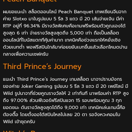
ผมขอแนะนำ สล็อตออนไลน์ Peach Banquet เทพเซียนจีนจาก
ค่าย Slotxo มาในรูปแบบ 5 รีล 3 แถว มี 20 เส้นจ่ายเงิน มีค่า
RTP อยู่ที่ 96.34% มีรางวัลพิเศษคือเกมฟรีพร้อมตัวคูณเองได้
สูงสุด 6 เท่า จ่ายรางวัลสูงสุดถึง 5,000 เท่า ถือเป็นสล็อต
ออนไลน์ที่โบนัสแตกทีคุ้มค่ามาก เทคนิคคือช่วงแรกให้หยั่งเชิง
ด้วยเบทต่ำ พอฟรีสปินใกล้มาค่อยขยับเบทขึ้นแล้วเลือกโหมดปาน
กลางเพื่อความเซฟครับ
Third Prince’s Journey
แนะนำ Third Prince’s Journey เกมสล็อต นาจาปราบมังกร
ของค่าย Joker Gaming รูปแบบ 5 รีล 3 แถว มี 20 เพย์ไลน์ มี
Wild รูปนาจาที่ช่วยคูณรางวัลให้ 2 เท่าทันที มาพร้อมค่า RTP สูง
ถึง 97.00% ส่วนฟีเจอร์ฟรีสปินแจก 15 รอบพร้อมคูณ 3 ทุก
ยอดชนะ ดันรางวัลสูงสุดได้ถึง 9,000 เท่า เทคนิคเล่นเกมนี้คือ
ต้องตื๊อ โดยตั้งออโต้สปินไหลไปเลย 20 ตา รอจังหวะคอมโบ
Wild เข้าชุดครับ