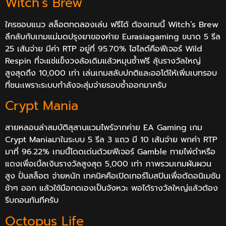
Witch’s Brew
ใครชอบแนว สล็อตทดลองเล่น ฟรีได้ ต้องเกมนี้ Witch’s Brew
ลึกลับกับเกมแม่มดปรุงยาของค่าย Eurasiagaming ขนาด 5 รีล
25 เส้นจ่าย มีค่า RTP อยู่ที่ 95.70% ไฮไลต์คือฟีเจอร์ Wild
Respin ที่จะแช่แข็งวงล้อเดิมแล้วหมุนซ้ำฟรี ลุ้นรางวัลใหญ่
สูงสุดถึง 10,000 เท่า เล่นเกมสลับปกติและออโต้ให้เพิ่มเบทรอบ
ที่ชนะเพราะระบบกำลังจะสุ่มจ่ายรอบซ้ำออกมาครับ
Crypt Mania
สายหลอนล่าสมบัติสุสานแวมไพร์จากค่าย EA Gaming เกม
Crypt Maniaมาในระบบ 5 รีล 3 แถว มี 10 เส้นจ่าย พกค่า RTP
มาที่ 96.22% เกมนี้โดดเด่นด้วยฟีเจอร์ Gamble ทายไพ่ดำหรือ
แดงเพื่อเบิ้ลเงินรางวัลสูงสุด 5,000 เท่า ภาพรวมเกมผันผวน
สูง ปั่นสล็อต จ่ายหนัก เทคนิคคือเปิดเทอร์โบสปินเพื่อตัดอนิเมชัน
ช้าๆ ออก แล้วใช้มือกดเองเป็นจังหวะ พอได้รางวัลใหญ่แล้วต้อง
รีบถอนทันทีครับ
Octopus Life