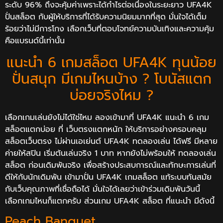
ระดับ 96% ถึงจะคุ้มค่าเพราะได้กำไรต่อเนื่องในระยะยาว UFA4K
ปั่นสล็อต กับผู้ให้บริการที่ได้รับความนิยมมากที่สุด มั่นใจได้เต็ม
ร้อยว่าไม่มีการโกง เลือกเว็บที่ตอบโจทย์ความบันเทิงและความคุ้ม
คือแบรนด์นี้เท่านั้น
แนะนำ 6 เกมสล็อต UFA4K ทุนน้อย
ปั่นสนุก มีเกมไหนบ้าง ? โบนัสแตก
บ่อยจริงไหม ?
เลือกเกมเล่นยังไม่ได้ใช่ไหม ลองเข้ามาที่ UFA4K แนะนำ 6 เกม
สล็อตแตกบ่อย ที่ เว็บตรงแตกหนัก ให้บริการอย่างครอบคลุม
สล็อตเว็บตรง ไม่ผ่านเอเย่นต์ UFA4K ทดลองเล่น ได้ฟรี มีหลาย
ค่ายให้สปิน เริ่มต้นเล่นจริง 1 บาท หากยังไม่พร้อมให้ ทดลองเล่น
สล็อต ก่อนเดิมพันจริง เพื่อสร้างประสบการณ์และทักษะการเล่นที่
ดีให้กับนักเดิมพัน เข้ามาปั่น UFA4K เกมสล็อต แท้ระบบทันสมัย
กับเว็บคุณภาพที่เชื่อถือได้ มั่นใจได้เลยว่าเข้าร่วมเดิมพันวันนี้
เลือกเกมไหนก็แตกครับ ส่วนเกม UFA4K สล็อต ที่แนะนำ มีดังนี้
Peach Banquet