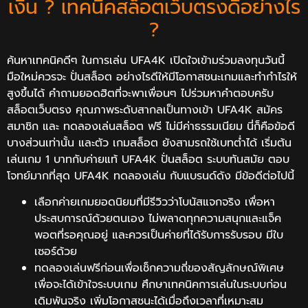
เงิน ? เทคนิคสล็อตเว็บตรงดีอย่างไร
?
ค้นหาเทคนิคดีๆ ในการเล่น UFA4K เปิดใจเข้ามร่วมลงทุนวันนี้
มือใหม่ควรจะ ปั่นสล็อต อย่างไรดีให้มีโอกาสชนะเกมและทำกำไรให้
สูงขึ้นได้ คำถามยอดฮิตที่จะพาเพื่อนๆ ไปร่วมหาคำตอบครับ
สล็อตเว็บตรง คุณภาพระดับสากลเป็นทางเข้า UFA4K สมัคร
สมาชิก และ ทดลองเล่นสล็อต ฟรี ไม่มีค่าธรรมเนียม นี่ก็คือข้อดี
บางส่วนเท่านั้น และตัว เกมสล็อต ยังสามรถใช้เบทต่ำได้ เริ่มต้น
เล่นเกม 1 บาทกับค่ายแท้ UFA4K ปั่นสล็อต ระบบทันสมัย ตอบ
โจทย์มากที่สุด UFA4K ทดลองเล่น กับแบรนด์ดัง มีข้อดีต่อไปนี้
เลือกค่ายเกมยอดนิยมที่มีรีวิวว่าโบนัสแจกจริง เพื่อหา
ประสบการณ์ด้วยตนเอง ไม่พลาดทุกความสนุกและแจ็ค
พอตที่รอคุณอยู่ และควรเป็นค่ายที่ได้รับการรับรอบ มีใบ
เซอร์ด้วย
ทดลองเล่นฟรีก่อนเพื่อเช็กความถี่ของสัญลักษณ์พิเศษ
เพื่อจะได้เข้าใจระบบเกม ศึกษาเทคนิคการเล่นในระบบก่อน
เดิมพันจริง เพิ่มโอกาสชนะได้เมื่อถึงเวลาที่เหมาะสม