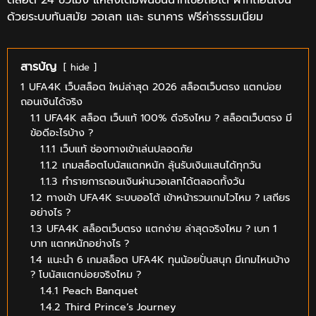
ด้วยระบบทันสมัย วอเลท และ ธนาคาร ฟรีค่าธรรมเนียม
สารบัญ
hide
1
UFA4K เว็บสล็อต ใหม่ล่าสุด 2026 สล็อตเว็บตรง แตกบ่อย
ถอนเงินได้จริง
1.1
UFA4K สล็อต เว็บแท้ 100% ดีจริงไหม ? สล็อตเว็บตรง มี
ข้อดีอะไรบ้าง ?
1.1.1
เว็บแท้ ช่องทางเข้าเล่นปลอดภัย
1.1.2
เกมสล็อตโบนัสแตกหนัก ลุ้นรับเงินแสนได้ทุกวัน
1.1.3
ทำรายการถอนเงินผ่านวอเลทได้ตลอดทั้งวัน
1.2
ทางเข้า UFA4K ระบบออโต้ เข้าหน้ารวมเกมไวไหม ? เสถียร
อย่างไร ?
1.3
UFA4K สล็อตเว็บตรง แตกง่าย ล่าสุดจริงไหม ? เบท 1
บาท แตกหนักอย่างไร ?
1.4
แนะนำ 6 เกมสล็อต UFA4K ทุนน้อยปั่นสนุก มีเกมไหนบ้าง
? โบนัสแตกบ่อยจริงไหม ?
1.4.1
Peach Banquet
1.4.2
Third Prince’s Journey