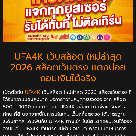
UFA4K เว็บสล็อต ใหม่ล่าสุด
2026 สล็อตเว็บตรง แตกบ่อย
ถอนเงินได้จริง
เปิดตัวกับ
UFA4K
เว็บสล็อต ใหม่ล่าสุด 2026 สล็อตเว็บตรง ที่
ได้รับความนิยมสูงมาก บริการความสนุกครบวงจร จาก สล็อต
500 – 1000 เกม ทดลอง UFA4K สล็อต ได้ เพื่อเสริมสร้าง
ทักษะที่ดี นอกจากนี้ในการเล่นเกม เว็บสล็อตตรง ได้มาตรฐาน
ระดับสากล เดิมพันกับ UFA4K ทางเข้า โบนัสแตกถอนเงินได้จริง
จ่ายไม่อั้น UFA4K เว็บตรง ไม่ผ่านเอเย่นต์ พร้อมเปิดให้บริการ
ตลอด 24 ชั่วโมง แหล่งเดิมพันชั้นนำที่เชื่อถือได้ ฝากถอนเงิน