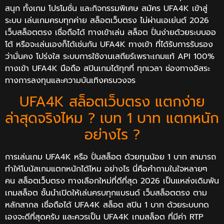
สนุก ทั้งเกม โปรโมชั่น และกิจกรรมพิเศษ สมัคร UFA4K เข้าสู่
ระบบ เล่นเกมครบทุกค่าย สล็อตเว็บตรง ไม่ผ่านเอเย่นต์ 2026
เว็บสล็อตตรง เชื่อถือได้ ทางเข้าเล่น สล็อต ปั่นง่ายด้วยระบบออ
โต้ หรือจะเล่นเองก็ได้เช่นกัน UFA4K ทางเข้า ที่ได้รับการรับรอง
ว่ามั่นคง โปร่งใส ระบบการใช้งานเสถียร์เพราะเกมแท้ API 100%
ทางเข้า UFA4K มือถือ สปินเกมได้ทุกที่ ทุกเวลา ช่องทางอิสระ
ทางการลงทุนและความบันเทิงครบวงจร
UFA4K สล็อตเว็บตรง แตกง่าย
ล่าสุดจริงไหม ? เบท 1 บาท แตกหนัก
อย่างไร ?
การเล่นเกม UFA4K หรือ ปั่นสล็อต ด้วยทุนน้อย 1 บาท สามารถ
ทำให้โบนัสเกมแตกหนักได้ไหม อย่างไร นี่คือคำถามในใจหลายๆ
คน สล็อตเว็บตรง ทางเลือกใหม่ที่ดีที่สุด 2026 เป็นแหล่งเดิมพัน
เกมสล็อต ชั้นนำเปิดให้เล่นครบทุกแบรนด์ เว็บสล็อตตรง ตาม
หลักสากล เชื่อถือได้ UFA4K สล็อต สปิน 1 บาท ด้วยระบบกด
เองจะดีที่สุดครับ และควรเป็น UFA4K เกมสล็อต ที่มีค่า RTP