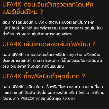
UFA4K ถอนเงินเข้าทรูวอเลทโดนหัก
เปอร์เซ็นต์ไหม ?
ตอบ การถอนเงินที่ UFA4K ใช้งานระบบวอเลทไม่มีการหัก
เปอร์เซ็นต์ มั่นใจได้เลย ฟรีค่าธรรมเนียมทุกรายการ ถอนไม่มีขั้น
ต่ำด้วย สร้างความคุ้มค่าต่อการลงทุนจริงๆ
UFA4K เล่นโหมดลองเล่นได้ฟรีไหม ?
ตอบ UFA4K ทดลองเล่นสล็อต ฟรีได้ครบทุกค่าย เสริมสร้าง
ประสบการณ์ใหม่ๆ ทักษะการเล่นดีๆ ที่เป็นตัวช่วยในการเดิมพัน
จริง จะมีโอกาสทำเงินได้มากขึ้นแน่นอน
UFA4K ซื้อฟรีสปินต่ำสุดกี่บาท ?
ตอบ UFA4K จะมีเรทในการซื้อฟรีสปินหลายราคา ตามเกมที่เล่น
และค่ายเกมที่เดิมพัน ดังนั้น จะเจาะจงไม่คงที่เท่าไหร่ แต่เท่าที่เคย
ใช้งานมาก PGSLOT ค่ายเกมนี้ต่ำสุด 75 บาท