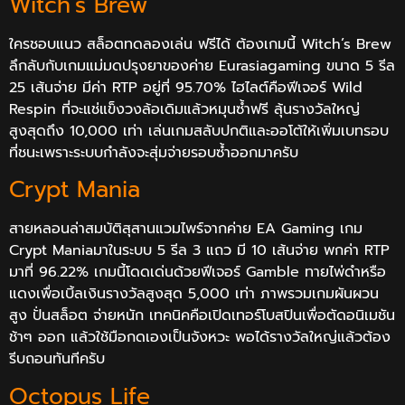
Witch’s Brew
ใครชอบแนว สล็อตทดลองเล่น ฟรีได้ ต้องเกมนี้ Witch’s Brew
ลึกลับกับเกมแม่มดปรุงยาของค่าย Eurasiagaming ขนาด 5 รีล
25 เส้นจ่าย มีค่า RTP อยู่ที่ 95.70% ไฮไลต์คือฟีเจอร์ Wild
Respin ที่จะแช่แข็งวงล้อเดิมแล้วหมุนซ้ำฟรี ลุ้นรางวัลใหญ่
สูงสุดถึง 10,000 เท่า เล่นเกมสลับปกติและออโต้ให้เพิ่มเบทรอบ
ที่ชนะเพราะระบบกำลังจะสุ่มจ่ายรอบซ้ำออกมาครับ
Crypt Mania
สายหลอนล่าสมบัติสุสานแวมไพร์จากค่าย EA Gaming เกม
Crypt Maniaมาในระบบ 5 รีล 3 แถว มี 10 เส้นจ่าย พกค่า RTP
มาที่ 96.22% เกมนี้โดดเด่นด้วยฟีเจอร์ Gamble ทายไพ่ดำหรือ
แดงเพื่อเบิ้ลเงินรางวัลสูงสุด 5,000 เท่า ภาพรวมเกมผันผวน
สูง ปั่นสล็อต จ่ายหนัก เทคนิคคือเปิดเทอร์โบสปินเพื่อตัดอนิเมชัน
ช้าๆ ออก แล้วใช้มือกดเองเป็นจังหวะ พอได้รางวัลใหญ่แล้วต้อง
รีบถอนทันทีครับ
Octopus Life