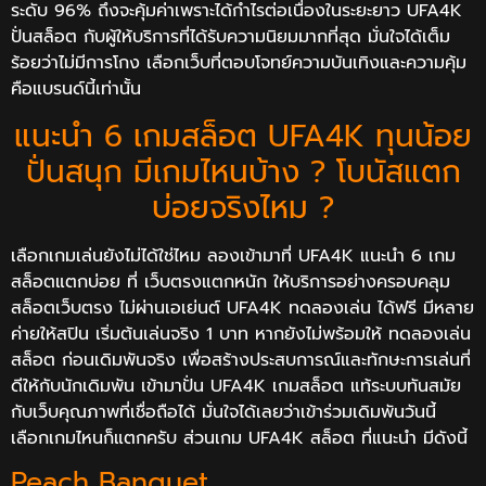
ระดับ 96% ถึงจะคุ้มค่าเพราะได้กำไรต่อเนื่องในระยะยาว UFA4K
ปั่นสล็อต กับผู้ให้บริการที่ได้รับความนิยมมากที่สุด มั่นใจได้เต็ม
ร้อยว่าไม่มีการโกง เลือกเว็บที่ตอบโจทย์ความบันเทิงและความคุ้ม
คือแบรนด์นี้เท่านั้น
แนะนำ 6 เกมสล็อต UFA4K ทุนน้อย
ปั่นสนุก มีเกมไหนบ้าง ? โบนัสแตก
บ่อยจริงไหม ?
เลือกเกมเล่นยังไม่ได้ใช่ไหม ลองเข้ามาที่ UFA4K แนะนำ 6 เกม
สล็อตแตกบ่อย ที่ เว็บตรงแตกหนัก ให้บริการอย่างครอบคลุม
สล็อตเว็บตรง ไม่ผ่านเอเย่นต์ UFA4K ทดลองเล่น ได้ฟรี มีหลาย
ค่ายให้สปิน เริ่มต้นเล่นจริง 1 บาท หากยังไม่พร้อมให้ ทดลองเล่น
สล็อต ก่อนเดิมพันจริง เพื่อสร้างประสบการณ์และทักษะการเล่นที่
ดีให้กับนักเดิมพัน เข้ามาปั่น UFA4K เกมสล็อต แท้ระบบทันสมัย
กับเว็บคุณภาพที่เชื่อถือได้ มั่นใจได้เลยว่าเข้าร่วมเดิมพันวันนี้
เลือกเกมไหนก็แตกครับ ส่วนเกม UFA4K สล็อต ที่แนะนำ มีดังนี้
Peach Banquet