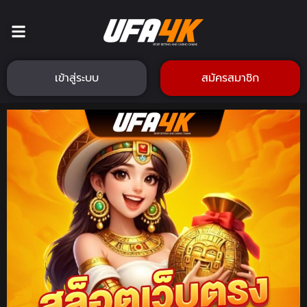
เข้าสู่ระบบ
สมัครสมาชิก