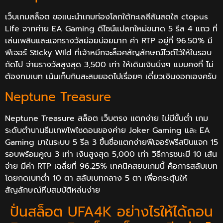
เว็บเกมสล็อต ขอแนะนำเกมท่องโลกใต้ทะเลสีสันสดใส ctopus
Life จากค่าย EA Gaming ดีไซน์แปลกใหม่ขนาด 5 รีล 4 แถว ที่
เล่นเพลินและแจกรางวัลย่อยบ่อยมาก ค่า RTP อยู่ที่ 96.50% มี
ฟีเจอร์ Sticky Wild ที่เจ้าหมึกจะล็อคสัญลักษณ์ไวด์ไว้ให้ในรอบ
ถัดไป จ่ายรางวัลสูงสุด 3,500 เท่า ให้เดินเงินนิ่งๆ แบบคงที่ ไม่
ต้องทบเบท เน้นเก็บกินสะสมยอดไปเรื่อยๆ เดี๋ยวเงินงอกเองครับ
Neptune Treasure
Neptune Treasure สล็อต เว็บตรง แตกง่าย ไม่มีขั้นต่ำ เกม
ระดับตำนานธีมเทพโพไซดอนของค่าย Joker Gaming และ EA
Gaming มาในระบบ 5 รีล 3 ขึ้นชื่อแตกง่ายฟีเจอร์ฟรีสปินแจก 15
รอบพร้อมคูณ 3 เท่า เงินสูงสุด 5,000 เท่า วิธีการชนะมี 10 เส้น
จ่าย มีค่า RTP เฉลี่ยที่ 96.25% เทคนิคสยบเกมนี้ คือการสลับเบท
โดยกดเบทต่ำ 10 ตา สลับเบทกลาง 5 ตา เพื่อกระตุ้นให้
สัญลักษณ์หีบสมบัติหล่นง่าย
ปั่นสล็อต UFA4K อย่างไรให้ได้ถอน