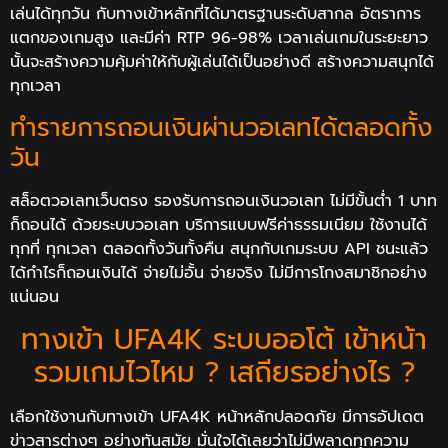
เล่นได้ทุกวัน กับทางเข้าหลักที่ได้มาตรฐานระดับสากล อัตราการ
แตกของเกมสูง และมีค่า RTP 96-98% เวลาเล่นเกมในระยะยาว
นั้นจะสร้างความคุ้มค่าให้กับผู้เล่นได้เป็นอย่างดี สร้างความสนุกได้
ทุกเวลา
ทำรายการถอนเงินผ่านวอเลทได้ตลอดทั้ง
วัน
สล็อตวอเลทเว็บตรง รองรับการถอนเงินวอเลท ไม่มีขั้นต่ำ 1 บาท
ก็ถอนได้ ด้วยระบบวอเลท บริการแบบฟรีค่าธรรมเนียม ใช้งานได้
ทุกที่ ทุกเวลา ตลอดทั้งวันทั้งคืน สนุกกับเกมระบบ API ชนะแล้ว
ได้กำไรก็ถอนเงินได้ จ่ายไม่อั้น จ่ายจริง ไม่มีการโกงสมาชิกอย่าง
แน่นอน
ทางเข้า UFA4K ระบบออโต้ เข้าหน้า
รวมเกมไวไหม ? เสถียรอย่างไร ?
เลือกใช้งานกับทางเข้า UFA4K หน้าหลักปลอดภัย มีการอัปเดต
ข่าวสารต่างๆ อย่างทันสมัย มั่นใจได้เลยว่าไม่มีพลาดทุกความ