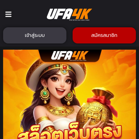
เข้าสู่ระบบ
สมัครสมาชิก