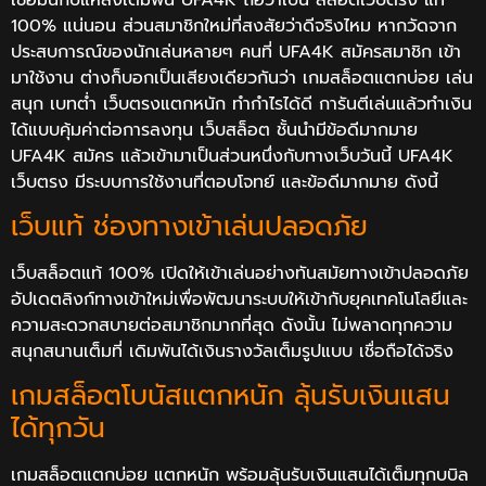
100% แน่นอน ส่วนสมาชิกใหม่ที่สงสัยว่าดีจริงไหม หากวัดจาก
ประสบการณ์ของนักเล่นหลายๆ คนที่ UFA4K สมัครสมาชิก เข้า
มาใช้งาน ต่างก็บอกเป็นเสียงเดียวกันว่า เกมสล็อตแตกบ่อย เล่น
สนุก เบทต่ำ เว็บตรงแตกหนัก ทำกำไรได้ดี การันตีเล่นแล้วทำเงิน
ได้แบบคุ้มค่าต่อการลงทุน เว็บสล็อต ชั้นนำมีข้อดีมากมาย
UFA4K สมัคร แล้วเข้ามาเป็นส่วนหนึ่งกับทางเว็บวันนี้ UFA4K
เว็บตรง มีระบบการใช้งานที่ตอบโจทย์ และข้อดีมากมาย ดังนี้
เว็บแท้ ช่องทางเข้าเล่นปลอดภัย
เว็บสล็อตแท้ 100% เปิดให้เข้าเล่นอย่างทันสมัยทางเข้าปลอดภัย
อัปเดตลิงก์ทางเข้าใหม่เพื่อพัฒนาระบบให้เข้ากับยุคเทคโนโลยีและ
ความสะดวกสบายต่อสมาชิกมากที่สุด ดังนั้น ไม่พลาดทุกความ
สนุกสนานเต็มที่ เดิมพันได้เงินรางวัลเต็มรูปแบบ เชื่อถือได้จริง
เกมสล็อตโบนัสแตกหนัก ลุ้นรับเงินแสน
ได้ทุกวัน
เกมสล็อตแตกบ่อย แตกหนัก พร้อมลุ้นรับเงินแสนได้เต็มทุกบบิล