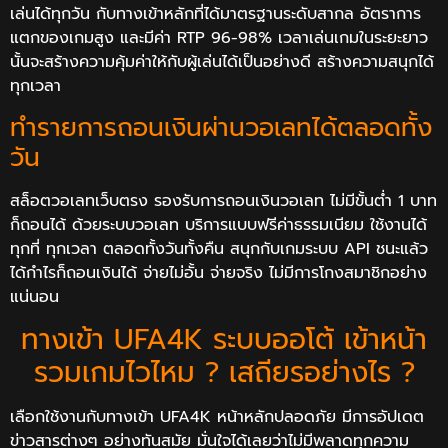
เล่นได้ทุกวัน กับทางเข้าหลักที่ได้มาตรฐานระดับสากล อัตราการ
แตกของเกมสูง และมีค่า RTP 96-98% เวลาเล่นเกมในระยะยาว
นั้นจะสร้างความคุ้มค่าให้กับผู้เล่นได้เป็นอย่างดี สร้างความสนุกได้
ทุกเวลา
ทำรายการถอนเงินผ่านวอเลทได้ตลอดทั้ง
วัน
สล็อตวอเลทเว็บตรง รองรับการถอนเงินวอเลท ไม่มีขั้นต่ำ 1 บาท
ก็ถอนได้ ด้วยระบบวอเลท บริการแบบฟรีค่าธรรมเนียม ใช้งานได้
ทุกที่ ทุกเวลา ตลอดทั้งวันทั้งคืน สนุกกับเกมระบบ API ชนะแล้ว
ได้กำไรก็ถอนเงินได้ จ่ายไม่อั้น จ่ายจริง ไม่มีการโกงสมาชิกอย่าง
แน่นอน
ทางเข้า UFA4K ระบบออโต้ เข้าหน้า
รวมเกมไวไหม ? เสถียรอย่างไร ?
เลือกใช้งานกับทางเข้า UFA4K หน้าหลักปลอดภัย มีการอัปเดต
ข่าวสารต่างๆ อย่างทันสมัย มั่นใจได้เลยว่าไม่มีพลาดทุกความ