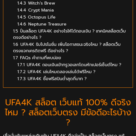
1.4.3
Witch’s Brew
1.4.4
Crypt Mania
1.4.5
Octopus Life
1.4.6
Neptune Treasure
1.5
ปั่นสล็อต UFA4K อย่างไรให้ได้ถอนเงิน ? เทคนิคสล็อตเว็บ
ตรงดีอย่างไร ?
1.6
UFA4K รับโปรโมชั่น เพิ่มโอกาสชนะจริงไหม ? สล็อตเว็บ
ตรงแจกเครดิตฟรี ดีอย่างไร ?
1.7
FAQs คำถามที่พบบ่อย
1.7.1
UFA4K ถอนเงินเข้าทรูวอเลทโดนหักเปอร์เซ็นต์ไหม ?
1.7.2
UFA4K เล่นโหมดลองเล่นได้ฟรีไหม ?
1.7.3
UFA4K ซื้อฟรีสปินต่ำสุดกี่บาท ?
UFA4K สล็อต เว็บแท้ 100% ดีจริง
ไหม ? สล็อตเว็บตรง มีข้อดีอะไรบ้าง
?
เชื่อมั่นกับแหล่งเดิมพัน UFA4K ถือว่าเป็น สล็อตเว็บตรง แท้