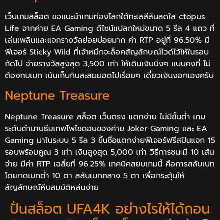
เว็บเกมสล็อต ขอแนะนำเกมท่องโลกใต้ทะเลสีสันสดใส ctopus
Life จากค่าย EA Gaming ดีไซน์แปลกใหม่ขนาด 5 รีล 4 แถว ที่
เล่นเพลินและแจกรางวัลย่อยบ่อยมาก ค่า RTP อยู่ที่ 96.50% มี
ฟีเจอร์ Sticky Wild ที่เจ้าหมึกจะล็อคสัญลักษณ์ไวด์ไว้ให้ในรอบ
ถัดไป จ่ายรางวัลสูงสุด 3,500 เท่า ให้เดินเงินนิ่งๆ แบบคงที่ ไม่
ต้องทบเบท เน้นเก็บกินสะสมยอดไปเรื่อยๆ เดี๋ยวเงินงอกเองครับ
Neptune Treasure
Neptune Treasure สล็อต เว็บตรง แตกง่าย ไม่มีขั้นต่ำ เกม
ระดับตำนานธีมเทพโพไซดอนของค่าย Joker Gaming และ EA
Gaming มาในระบบ 5 รีล 3 ขึ้นชื่อแตกง่ายฟีเจอร์ฟรีสปินแจก 15
รอบพร้อมคูณ 3 เท่า เงินสูงสุด 5,000 เท่า วิธีการชนะมี 10 เส้น
จ่าย มีค่า RTP เฉลี่ยที่ 96.25% เทคนิคสยบเกมนี้ คือการสลับเบท
โดยกดเบทต่ำ 10 ตา สลับเบทกลาง 5 ตา เพื่อกระตุ้นให้
สัญลักษณ์หีบสมบัติหล่นง่าย
ปั่นสล็อต UFA4K อย่างไรให้ได้ถอน