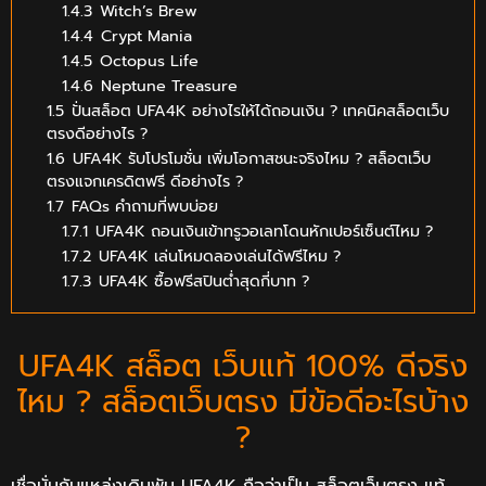
1.4.3
Witch’s Brew
1.4.4
Crypt Mania
1.4.5
Octopus Life
1.4.6
Neptune Treasure
1.5
ปั่นสล็อต UFA4K อย่างไรให้ได้ถอนเงิน ? เทคนิคสล็อตเว็บ
ตรงดีอย่างไร ?
1.6
UFA4K รับโปรโมชั่น เพิ่มโอกาสชนะจริงไหม ? สล็อตเว็บ
ตรงแจกเครดิตฟรี ดีอย่างไร ?
1.7
FAQs คำถามที่พบบ่อย
1.7.1
UFA4K ถอนเงินเข้าทรูวอเลทโดนหักเปอร์เซ็นต์ไหม ?
1.7.2
UFA4K เล่นโหมดลองเล่นได้ฟรีไหม ?
1.7.3
UFA4K ซื้อฟรีสปินต่ำสุดกี่บาท ?
UFA4K สล็อต เว็บแท้ 100% ดีจริง
ไหม ? สล็อตเว็บตรง มีข้อดีอะไรบ้าง
?
เชื่อมั่นกับแหล่งเดิมพัน UFA4K ถือว่าเป็น สล็อตเว็บตรง แท้