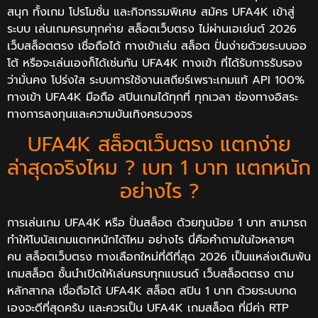
สนุก ทั้งเกม โปรโมชั่น และกิจกรรมพิเศษ สมัคร UFA4K เข้าสู่
ระบบ เล่นเกมครบทุกค่าย สล็อตเว็บตรง ไม่ผ่านเอเย่นต์ 2026
เว็บสล็อตตรง เชื่อถือได้ ทางเข้าเล่น สล็อต ปั่นง่ายด้วยระบบออ
โต้ หรือจะเล่นเองก็ได้เช่นกัน UFA4K ทางเข้า ที่ได้รับการรับรอง
ว่ามั่นคง โปร่งใส ระบบการใช้งานเสถียร์เพราะเกมแท้ API 100%
ทางเข้า UFA4K มือถือ สปินเกมได้ทุกที่ ทุกเวลา ช่องทางอิสระ
ทางการลงทุนและความบันเทิงครบวงจร
UFA4K สล็อตเว็บตรง แตกง่าย
ล่าสุดจริงไหม ? เบท 1 บาท แตกหนัก
อย่างไร ?
การเล่นเกม UFA4K หรือ ปั่นสล็อต ด้วยทุนน้อย 1 บาท สามารถ
ทำให้โบนัสเกมแตกหนักได้ไหม อย่างไร นี่คือคำถามในใจหลายๆ
คน สล็อตเว็บตรง ทางเลือกใหม่ที่ดีที่สุด 2026 เป็นแหล่งเดิมพัน
เกมสล็อต ชั้นนำเปิดให้เล่นครบทุกแบรนด์ เว็บสล็อตตรง ตาม
หลักสากล เชื่อถือได้ UFA4K สล็อต สปิน 1 บาท ด้วยระบบกด
เองจะดีที่สุดครับ และควรเป็น UFA4K เกมสล็อต ที่มีค่า RTP