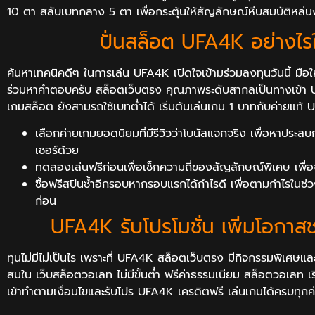
10 ตา สลับเบทกลาง 5 ตา เพื่อกระตุ้นให้สัญลักษณ์หีบสมบัติหล่น
ปั่นสล็อต UFA4K อย่างไรใ
ค้นหาเทคนิคดีๆ ในการเล่น UFA4K เปิดใจเข้ามร่วมลงทุนวันนี้ มือใ
ร่วมหาคำตอบครับ สล็อตเว็บตรง คุณภาพระดับสากลเป็นทางเข้า UFA4
เกมสล็อต ยังสามรถใช้เบทต่ำได้ เริ่มต้นเล่นเกม 1 บาทกับค่ายแท้
เลือกค่ายเกมยอดนิยมที่มีรีวิวว่าโบนัสแจกจริง เพื่อหาประ
เซอร์ด้วย
ทดลองเล่นฟรีก่อนเพื่อเช็กความถี่ของสัญลักษณ์พิเศษ เพื่อจ
ซื้อฟรีสปินซ้ำอีกรอบหากรอบแรกได้กำไรดี เพื่อตามกำไรในช่วงแ
ก่อน
UFA4K รับโปรโมชั่น เพิ่มโอกาส
ทุนไม่มีไม่เป็นไร เพราะที่ UFA4K สล็อตเว็บตรง มีกิจกรรมพิเศษแล
สมใน เว็บสล็อตวอเลท ไม่มีขั้นต่ำ ฟรีค่าธรรมเนียม สล็อตวอเลท เ
เข้าทำตามเงื่อนไขและรับโปร UFA4K เครดิตฟรี เล่นเกมได้ครบทุกค่าย 