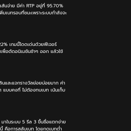
นจ่าย มีค่า RTP อยู่ที่ 95.70%
เพิ่มเบทรอบที่ชนะเพราะระบบกำลังจะ
% เกมนี้โดดเด่นด้วยฟีเจอร์
พื่อตัดอนิเมชันช้าๆ ออก แล้วใช้
ลินและแจกรางวัลย่อยบ่อยมาก ค่า
งๆ แบบคงที่ ไม่ต้องทบเบท เน้นเก็บ
ในระบบ 5 รีล 3 ขึ้นชื่อแตกง่าย
มนี้ คือการสลับเบท โดยกดเบทต่ำ