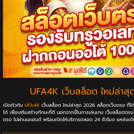
UFA4K เว็บสล็อต ใหม่ล่าส
เปิดตัวกับ
UFA4K
เว็บสล็อต ใหม่ล่าสุด 2026 สล็อตเว็บตรง ท
ได้ เพื่อเสริมสร้างทักษะที่ดี นอกจากนี้ในการเล่นเกม เว็บสล็อต
ตรง ไม่ผ่านเอเย่นต์ พร้อมเปิดให้บริการตลอด 24 ชั่วโมง แหล่งเดิ