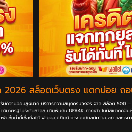
ุด 2026 สล็อตเว็บตรง แตกบ่อย ถอน
ี่ได้รับความนิยมสูงมาก บริการความสนุกครบวงจร จาก สล็อต 50
ตรง ได้มาตรฐานระดับสากล เดิมพันกับ UFA4K ทางเข้า โบนัสแตกถอนเงิ
มพันชั้นนำที่เชื่อถือได้ ฝากถอนเงินด้วยระบบทันสมัย วอเลท และ ธน