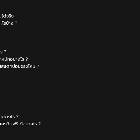
ได้จริง
ะไรบ้าง ?
ไร ?
กหนักอย่างไร ?
นัสแตกบ่อยจริงไหม ?
ีอย่างไร ?
ครดิตฟรี ดีอย่างไร ?