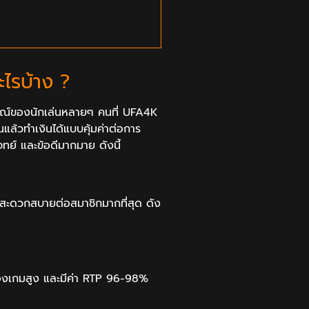
ไรบ้าง ?
การณ์ของนักเล่นหลายๆ คนที่ UFA4K
แล้วทำเงินได้แบบคุ้มค่าต่อการ
ทย์ และข้อดีมากมาย ดังนี้
ามสะดวกสบายต่อสมาชิกมากที่สุด ดัง
กของเกมสูง และมีค่า RTP 96-98%