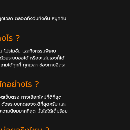
กเวลา ตลอดทั้งวันทั้งคืน สนุกกับ
างไร ?
ม โปรโมชั่น และกิจกรรมพิเศษ
ด้วยระบบออโต้ หรือจะเล่นเองก็ได้
กมได้ทุกที่ ทุกเวลา ช่องทางอิสระ
ักอย่างไร ?
ว็บตรง ทางเลือกใหม่ที่ดีที่สุด
 ด้วยระบบกดเองจะดีที่สุดครับ และ
ความนิยมมากที่สุด มั่นใจได้เต็มร้อย