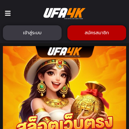
เข้าสู่ระบบ
สมัครสมาชิก