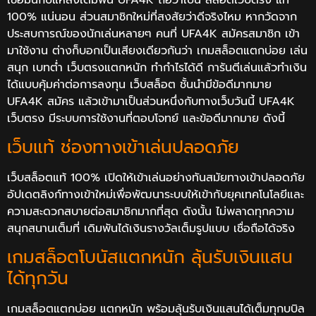
100% แน่นอน ส่วนสมาชิกใหม่ที่สงสัยว่าดีจริงไหม หากวัดจาก
ประสบการณ์ของนักเล่นหลายๆ คนที่ UFA4K สมัครสมาชิก เข้า
มาใช้งาน ต่างก็บอกเป็นเสียงเดียวกันว่า เกมสล็อตแตกบ่อย เล่น
สนุก เบทต่ำ เว็บตรงแตกหนัก ทำกำไรได้ดี การันตีเล่นแล้วทำเงิน
ได้แบบคุ้มค่าต่อการลงทุน เว็บสล็อต ชั้นนำมีข้อดีมากมาย
UFA4K สมัคร แล้วเข้ามาเป็นส่วนหนึ่งกับทางเว็บวันนี้ UFA4K
เว็บตรง มีระบบการใช้งานที่ตอบโจทย์ และข้อดีมากมาย ดังนี้
เว็บแท้ ช่องทางเข้าเล่นปลอดภัย
เว็บสล็อตแท้ 100% เปิดให้เข้าเล่นอย่างทันสมัยทางเข้าปลอดภัย
อัปเดตลิงก์ทางเข้าใหม่เพื่อพัฒนาระบบให้เข้ากับยุคเทคโนโลยีและ
ความสะดวกสบายต่อสมาชิกมากที่สุด ดังนั้น ไม่พลาดทุกความ
สนุกสนานเต็มที่ เดิมพันได้เงินรางวัลเต็มรูปแบบ เชื่อถือได้จริง
เกมสล็อตโบนัสแตกหนัก ลุ้นรับเงินแสน
ได้ทุกวัน
เกมสล็อตแตกบ่อย แตกหนัก พร้อมลุ้นรับเงินแสนได้เต็มทุกบบิล