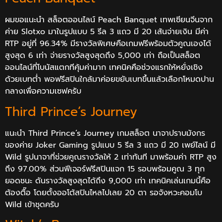
ผมขอแนะนำ สล็อตออนไลน์ Peach Banquet เทพเซียนจีนจาก
ค่าย Slotxo มาในรูปแบบ 5 รีล 3 แถว มี 20 เส้นจ่ายเงิน มีค่า
RTP อยู่ที่ 96.34% มีรางวัลพิเศษคือเกมฟรีพร้อมตัวคูณเองได้
สูงสุด 6 เท่า จ่ายรางวัลสูงสุดถึง 5,000 เท่า ถือเป็นสล็อต
ออนไลน์ที่โบนัสแตกทีคุ้มค่ามาก เทคนิคคือช่วงแรกให้หยั่งเชิง
ด้วยเบทต่ำ พอฟรีสปินใกล้มาค่อยขยับเบทขึ้นแล้วเลือกโหมดปาน
กลางเพื่อความเซฟครับ
Third Prince’s Journey
แนะนำ Third Prince’s Journey เกมสล็อต นาจาปราบมังกร
ของค่าย Joker Gaming รูปแบบ 5 รีล 3 แถว มี 20 เพย์ไลน์ มี
Wild รูปนาจาที่ช่วยคูณรางวัลให้ 2 เท่าทันที มาพร้อมค่า RTP สูง
ถึง 97.00% ส่วนฟีเจอร์ฟรีสปินแจก 15 รอบพร้อมคูณ 3 ทุก
ยอดชนะ ดันรางวัลสูงสุดได้ถึง 9,000 เท่า เทคนิคเล่นเกมนี้คือ
ต้องตื๊อ โดยตั้งออโต้สปินไหลไปเลย 20 ตา รอจังหวะคอมโบ
Wild เข้าชุดครับ