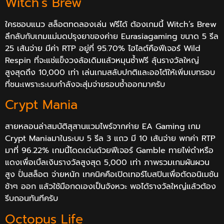
Witch’s Brew
ใครชอบแนว สล็อตทดลองเล่น ฟรีได้ ต้องเกมนี้ Witch’s Brew
ลึกลับกับเกมแม่มดปรุงยาของค่าย Eurasiagaming ขนาด 5 รีล
25 เส้นจ่าย มีค่า RTP อยู่ที่ 95.70% ไฮไลต์คือฟีเจอร์ Wild
Respin ที่จะแช่แข็งวงล้อเดิมแล้วหมุนซ้ำฟรี ลุ้นรางวัลใหญ่
สูงสุดถึง 10,000 เท่า เล่นเกมสลับปกติและออโต้ให้เพิ่มเบทรอบ
ที่ชนะเพราะระบบกำลังจะสุ่มจ่ายรอบซ้ำออกมาครับ
Crypt Mania
สายหลอนล่าสมบัติสุสานแวมไพร์จากค่าย EA Gaming เกม
Crypt Maniaมาในระบบ 5 รีล 3 แถว มี 10 เส้นจ่าย พกค่า RTP
มาที่ 96.22% เกมนี้โดดเด่นด้วยฟีเจอร์ Gamble ทายไพ่ดำหรือ
แดงเพื่อเบิ้ลเงินรางวัลสูงสุด 5,000 เท่า ภาพรวมเกมผันผวน
สูง ปั่นสล็อต จ่ายหนัก เทคนิคคือเปิดเทอร์โบสปินเพื่อตัดอนิเมชัน
ช้าๆ ออก แล้วใช้มือกดเองเป็นจังหวะ พอได้รางวัลใหญ่แล้วต้อง
รีบถอนทันทีครับ
Octopus Life