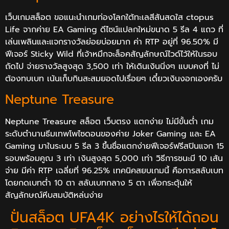
เว็บเกมสล็อต ขอแนะนำเกมท่องโลกใต้ทะเลสีสันสดใส ctopus
Life จากค่าย EA Gaming ดีไซน์แปลกใหม่ขนาด 5 รีล 4 แถว ที่
เล่นเพลินและแจกรางวัลย่อยบ่อยมาก ค่า RTP อยู่ที่ 96.50% มี
ฟีเจอร์ Sticky Wild ที่เจ้าหมึกจะล็อคสัญลักษณ์ไวด์ไว้ให้ในรอบ
ถัดไป จ่ายรางวัลสูงสุด 3,500 เท่า ให้เดินเงินนิ่งๆ แบบคงที่ ไม่
ต้องทบเบท เน้นเก็บกินสะสมยอดไปเรื่อยๆ เดี๋ยวเงินงอกเองครับ
Neptune Treasure
Neptune Treasure สล็อต เว็บตรง แตกง่าย ไม่มีขั้นต่ำ เกม
ระดับตำนานธีมเทพโพไซดอนของค่าย Joker Gaming และ EA
Gaming มาในระบบ 5 รีล 3 ขึ้นชื่อแตกง่ายฟีเจอร์ฟรีสปินแจก 15
รอบพร้อมคูณ 3 เท่า เงินสูงสุด 5,000 เท่า วิธีการชนะมี 10 เส้น
จ่าย มีค่า RTP เฉลี่ยที่ 96.25% เทคนิคสยบเกมนี้ คือการสลับเบท
โดยกดเบทต่ำ 10 ตา สลับเบทกลาง 5 ตา เพื่อกระตุ้นให้
สัญลักษณ์หีบสมบัติหล่นง่าย
ปั่นสล็อต UFA4K อย่างไรให้ได้ถอน