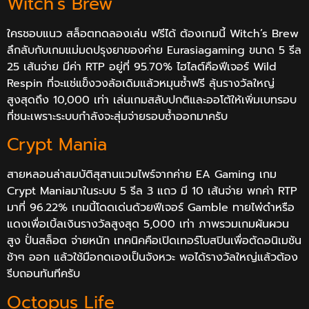
Witch’s Brew
ใครชอบแนว สล็อตทดลองเล่น ฟรีได้ ต้องเกมนี้ Witch’s Brew
ลึกลับกับเกมแม่มดปรุงยาของค่าย Eurasiagaming ขนาด 5 รีล
25 เส้นจ่าย มีค่า RTP อยู่ที่ 95.70% ไฮไลต์คือฟีเจอร์ Wild
Respin ที่จะแช่แข็งวงล้อเดิมแล้วหมุนซ้ำฟรี ลุ้นรางวัลใหญ่
สูงสุดถึง 10,000 เท่า เล่นเกมสลับปกติและออโต้ให้เพิ่มเบทรอบ
ที่ชนะเพราะระบบกำลังจะสุ่มจ่ายรอบซ้ำออกมาครับ
Crypt Mania
สายหลอนล่าสมบัติสุสานแวมไพร์จากค่าย EA Gaming เกม
Crypt Maniaมาในระบบ 5 รีล 3 แถว มี 10 เส้นจ่าย พกค่า RTP
มาที่ 96.22% เกมนี้โดดเด่นด้วยฟีเจอร์ Gamble ทายไพ่ดำหรือ
แดงเพื่อเบิ้ลเงินรางวัลสูงสุด 5,000 เท่า ภาพรวมเกมผันผวน
สูง ปั่นสล็อต จ่ายหนัก เทคนิคคือเปิดเทอร์โบสปินเพื่อตัดอนิเมชัน
ช้าๆ ออก แล้วใช้มือกดเองเป็นจังหวะ พอได้รางวัลใหญ่แล้วต้อง
รีบถอนทันทีครับ
Octopus Life