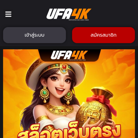
เข้าสู่ระบบ
สมัครสมาชิก