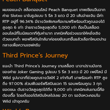
ผมขอแนะนำ สล็อตออนไลน์ Peach Banquet เทพเซียนจีนจาก
ค่าย Slotxo มาในรูปแบบ 5 รีล 3 แถว มี 20 เส้นจ่ายเงิน มีค่า
RTP อยู่ที่ 96.34% มีรางวัลพิเศษคือเกมฟรีพร้อมตัวคูณเองได้
สูงสุด 6 เท่า จ่ายรางวัลสูงสุดถึง 5,000 เท่า ถือเป็นสล็อต
ออนไลน์ที่โบนัสแตกทีคุ้มค่ามาก เทคนิคคือช่วงแรกให้หยั่งเชิง
ด้วยเบทต่ำ พอฟรีสปินใกล้มาค่อยขยับเบทขึ้นแล้วเลือกโหมดปาน
กลางเพื่อความเซฟครับ
Third Prince’s Journey
แนะนำ Third Prince’s Journey เกมสล็อต นาจาปราบมังกร
ของค่าย Joker Gaming รูปแบบ 5 รีล 3 แถว มี 20 เพย์ไลน์ มี
Wild รูปนาจาที่ช่วยคูณรางวัลให้ 2 เท่าทันที มาพร้อมค่า RTP สูง
ถึง 97.00% ส่วนฟีเจอร์ฟรีสปินแจก 15 รอบพร้อมคูณ 3 ทุก
ยอดชนะ ดันรางวัลสูงสุดได้ถึง 9,000 เท่า เทคนิคเล่นเกมนี้คือ
ต้องตื๊อ โดยตั้งออโต้สปินไหลไปเลย 20 ตา รอจังหวะคอมโบ
Wild เข้าชุดครับ