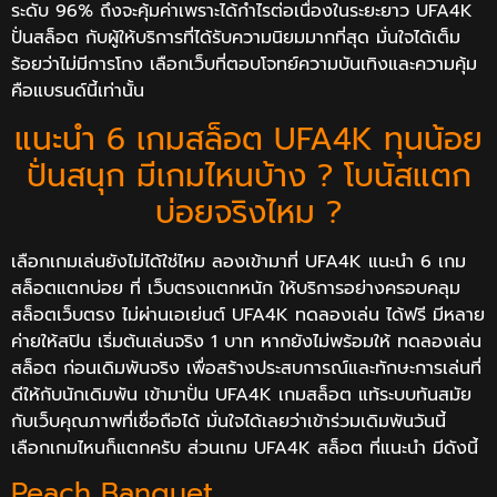
ระดับ 96% ถึงจะคุ้มค่าเพราะได้กำไรต่อเนื่องในระยะยาว UFA4K
ปั่นสล็อต กับผู้ให้บริการที่ได้รับความนิยมมากที่สุด มั่นใจได้เต็ม
ร้อยว่าไม่มีการโกง เลือกเว็บที่ตอบโจทย์ความบันเทิงและความคุ้ม
คือแบรนด์นี้เท่านั้น
แนะนำ 6 เกมสล็อต UFA4K ทุนน้อย
ปั่นสนุก มีเกมไหนบ้าง ? โบนัสแตก
บ่อยจริงไหม ?
เลือกเกมเล่นยังไม่ได้ใช่ไหม ลองเข้ามาที่ UFA4K แนะนำ 6 เกม
สล็อตแตกบ่อย ที่ เว็บตรงแตกหนัก ให้บริการอย่างครอบคลุม
สล็อตเว็บตรง ไม่ผ่านเอเย่นต์ UFA4K ทดลองเล่น ได้ฟรี มีหลาย
ค่ายให้สปิน เริ่มต้นเล่นจริง 1 บาท หากยังไม่พร้อมให้ ทดลองเล่น
สล็อต ก่อนเดิมพันจริง เพื่อสร้างประสบการณ์และทักษะการเล่นที่
ดีให้กับนักเดิมพัน เข้ามาปั่น UFA4K เกมสล็อต แท้ระบบทันสมัย
กับเว็บคุณภาพที่เชื่อถือได้ มั่นใจได้เลยว่าเข้าร่วมเดิมพันวันนี้
เลือกเกมไหนก็แตกครับ ส่วนเกม UFA4K สล็อต ที่แนะนำ มีดังนี้
Peach Banquet