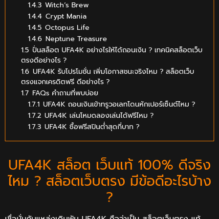
1.4.3
Witch’s Brew
1.4.4
Crypt Mania
1.4.5
Octopus Life
1.4.6
Neptune Treasure
1.5
ปั่นสล็อต UFA4K อย่างไรให้ได้ถอนเงิน ? เทคนิคสล็อตเว็บ
ตรงดีอย่างไร ?
1.6
UFA4K รับโปรโมชั่น เพิ่มโอกาสชนะจริงไหม ? สล็อตเว็บ
ตรงแจกเครดิตฟรี ดีอย่างไร ?
1.7
FAQs คำถามที่พบบ่อย
1.7.1
UFA4K ถอนเงินเข้าทรูวอเลทโดนหักเปอร์เซ็นต์ไหม ?
1.7.2
UFA4K เล่นโหมดลองเล่นได้ฟรีไหม ?
1.7.3
UFA4K ซื้อฟรีสปินต่ำสุดกี่บาท ?
UFA4K สล็อต เว็บแท้ 100% ดีจริง
ไหม ? สล็อตเว็บตรง มีข้อดีอะไรบ้าง
?
เชื่อมั่นกับแหล่งเดิมพัน UFA4K ถือว่าเป็น สล็อตเว็บตรง แท้