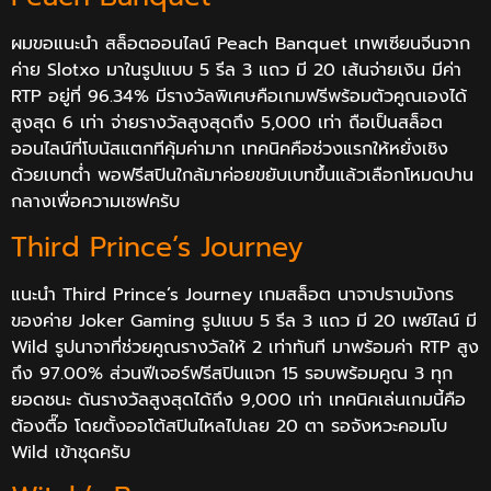
ผมขอแนะนำ สล็อตออนไลน์ Peach Banquet เทพเซียนจีนจาก
ค่าย Slotxo มาในรูปแบบ 5 รีล 3 แถว มี 20 เส้นจ่ายเงิน มีค่า
RTP อยู่ที่ 96.34% มีรางวัลพิเศษคือเกมฟรีพร้อมตัวคูณเองได้
สูงสุด 6 เท่า จ่ายรางวัลสูงสุดถึง 5,000 เท่า ถือเป็นสล็อต
ออนไลน์ที่โบนัสแตกทีคุ้มค่ามาก เทคนิคคือช่วงแรกให้หยั่งเชิง
ด้วยเบทต่ำ พอฟรีสปินใกล้มาค่อยขยับเบทขึ้นแล้วเลือกโหมดปาน
กลางเพื่อความเซฟครับ
Third Prince’s Journey
แนะนำ Third Prince’s Journey เกมสล็อต นาจาปราบมังกร
ของค่าย Joker Gaming รูปแบบ 5 รีล 3 แถว มี 20 เพย์ไลน์ มี
Wild รูปนาจาที่ช่วยคูณรางวัลให้ 2 เท่าทันที มาพร้อมค่า RTP สูง
ถึง 97.00% ส่วนฟีเจอร์ฟรีสปินแจก 15 รอบพร้อมคูณ 3 ทุก
ยอดชนะ ดันรางวัลสูงสุดได้ถึง 9,000 เท่า เทคนิคเล่นเกมนี้คือ
ต้องตื๊อ โดยตั้งออโต้สปินไหลไปเลย 20 ตา รอจังหวะคอมโบ
Wild เข้าชุดครับ