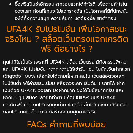
ซื้อฟรีสปินซ้ำอีกรอบหากรอบแรกได้กำไรดี เพื่อตามกำไรใน
ช่วงแรก ก่อนที่เกมจะไม่แจกรางวัล เป็นโอกาสที่ดีที่นักพนัน
จะได้ทั้งความสนุก ความคุ้มค่า แต่ต้องซื้อเรทต่ำก่อน
UFA4K รับโปรโมชั่น เพิ่มโอกาสชนะ
จริงไหม ? สล็อตเว็บตรงแจกเครดิต
ฟรี ดีอย่างไร ?
ทุนไม่มีไม่เป็นไร เพราะที่ UFA4K สล็อตเว็บตรง มีกิจกรรมพิเศษ
และ UFA4K โปรโมชั่น หลากหลายให้เข้ารับ เช่น โบนัสเงินฝากแรก
เข้าสูงถึง 100% เลือกรับได้ตามที่เหมาะสมใน เว็บสล็อตวอเลท
ไม่มีขั้นต่ำ ฟรีค่าธรรมเนียม สล็อตวอเลท เริ่มต้น 1 บาทได้ ฝาก
เงินด้วย UFA4K วอเลท ยิ่งฝากมาก ยิ่งได้โบนัสมากครับ และ
หากไม่มีทุน สมัครแล้วเข้าทำตามเงื่อนไขและรับโปร UFA4K
เครดิตฟรี เล่นเกมได้ครบทุกค่าย ข้อดีคือเล่นได้ทุกเกม เทิร์นน้อย
ถอนได้ จ่ายไม่อั้น การันตีสร้างความคุ้มค่าได้จริง
FAQs คำถามที่พบบ่อย