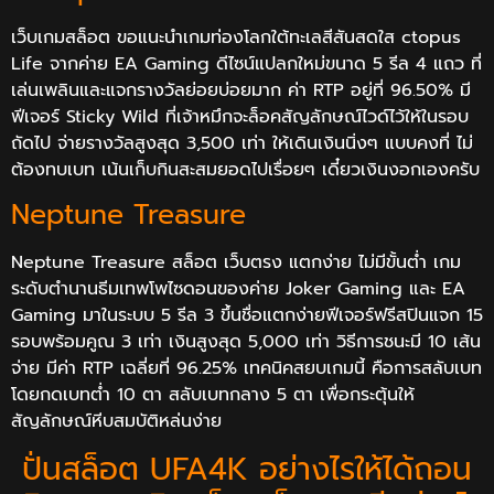
เว็บเกมสล็อต ขอแนะนำเกมท่องโลกใต้ทะเลสีสันสดใส ctopus
Life จากค่าย EA Gaming ดีไซน์แปลกใหม่ขนาด 5 รีล 4 แถว ที่
เล่นเพลินและแจกรางวัลย่อยบ่อยมาก ค่า RTP อยู่ที่ 96.50% มี
ฟีเจอร์ Sticky Wild ที่เจ้าหมึกจะล็อคสัญลักษณ์ไวด์ไว้ให้ในรอบ
ถัดไป จ่ายรางวัลสูงสุด 3,500 เท่า ให้เดินเงินนิ่งๆ แบบคงที่ ไม่
ต้องทบเบท เน้นเก็บกินสะสมยอดไปเรื่อยๆ เดี๋ยวเงินงอกเองครับ
Neptune Treasure
Neptune Treasure สล็อต เว็บตรง แตกง่าย ไม่มีขั้นต่ำ เกม
ระดับตำนานธีมเทพโพไซดอนของค่าย Joker Gaming และ EA
Gaming มาในระบบ 5 รีล 3 ขึ้นชื่อแตกง่ายฟีเจอร์ฟรีสปินแจก 15
รอบพร้อมคูณ 3 เท่า เงินสูงสุด 5,000 เท่า วิธีการชนะมี 10 เส้น
จ่าย มีค่า RTP เฉลี่ยที่ 96.25% เทคนิคสยบเกมนี้ คือการสลับเบท
โดยกดเบทต่ำ 10 ตา สลับเบทกลาง 5 ตา เพื่อกระตุ้นให้
สัญลักษณ์หีบสมบัติหล่นง่าย
ปั่นสล็อต UFA4K อย่างไรให้ได้ถอน