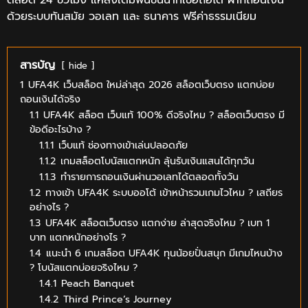
ด้วยระบบทันสมัย วอเลท และ ธนาคาร ฟรีค่าธรรมเนียม
สารบัญ
hide
1
UFA4K เว็บสล็อต ใหม่ล่าสุด 2026 สล็อตเว็บตรง แตกบ่อย
ถอนเงินได้จริง
1.1
UFA4K สล็อต เว็บแท้ 100% ดีจริงไหม ? สล็อตเว็บตรง มี
ข้อดีอะไรบ้าง ?
1.1.1
เว็บแท้ ช่องทางเข้าเล่นปลอดภัย
1.1.2
เกมสล็อตโบนัสแตกหนัก ลุ้นรับเงินแสนได้ทุกวัน
1.1.3
ทำรายการถอนเงินผ่านวอเลทได้ตลอดทั้งวัน
1.2
ทางเข้า UFA4K ระบบออโต้ เข้าหน้ารวมเกมไวไหม ? เสถียร
อย่างไร ?
1.3
UFA4K สล็อตเว็บตรง แตกง่าย ล่าสุดจริงไหม ? เบท 1
บาท แตกหนักอย่างไร ?
1.4
แนะนำ 6 เกมสล็อต UFA4K ทุนน้อยปั่นสนุก มีเกมไหนบ้าง
? โบนัสแตกบ่อยจริงไหม ?
1.4.1
Peach Banquet
1.4.2
Third Prince’s Journey