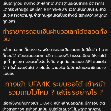
เล่นได้ทุกวัน กับทางเข้าหลักที่ได้มาตรฐานระดับสากล อัตราการ
แตกของเกมสูง และมีค่า RTP 96-98% เวลาเล่นเกมในระยะยาว
นั้นจะสร้างความคุ้มค่าให้กับผู้เล่นได้เป็นอย่างดี สร้างความสนุกได้
ทุกเวลา
ทำรายการถอนเงินผ่านวอเลทได้ตลอดทั้ง
วัน
สล็อตวอเลทเว็บตรง รองรับการถอนเงินวอเลท ไม่มีขั้นต่ำ 1 บาท
ก็ถอนได้ ด้วยระบบวอเลท บริการแบบฟรีค่าธรรมเนียม ใช้งานได้
ทุกที่ ทุกเวลา ตลอดทั้งวันทั้งคืน สนุกกับเกมระบบ API ชนะแล้ว
ได้กำไรก็ถอนเงินได้ จ่ายไม่อั้น จ่ายจริง ไม่มีการโกงสมาชิกอย่าง
แน่นอน
ทางเข้า UFA4K ระบบออโต้ เข้าหน้า
รวมเกมไวไหม ? เสถียรอย่างไร ?
เลือกใช้งานกับทางเข้า UFA4K หน้าหลักปลอดภัย มีการอัปเดต
ข่าวสารต่างๆ อย่างทันสมัย มั่นใจได้เลยว่าไม่มีพลาดทุกความ