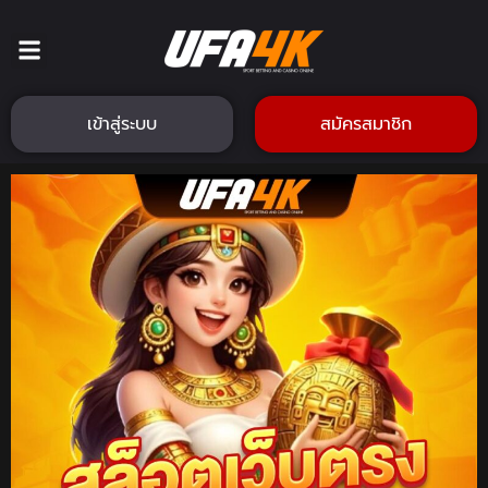
เข้าสู่ระบบ
สมัครสมาชิก