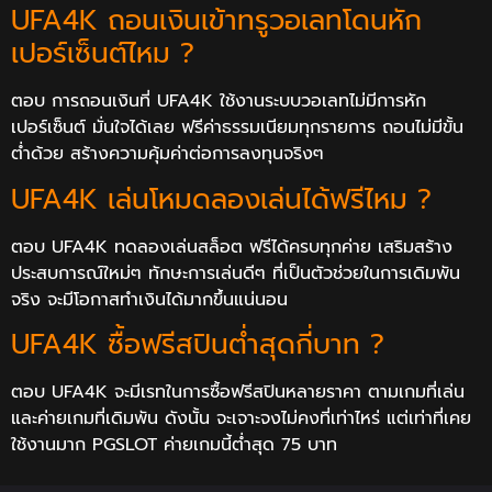
UFA4K ถอนเงินเข้าทรูวอเลทโดนหัก
เปอร์เซ็นต์ไหม ?
ตอบ การถอนเงินที่ UFA4K ใช้งานระบบวอเลทไม่มีการหัก
เปอร์เซ็นต์ มั่นใจได้เลย ฟรีค่าธรรมเนียมทุกรายการ ถอนไม่มีขั้น
ต่ำด้วย สร้างความคุ้มค่าต่อการลงทุนจริงๆ
UFA4K เล่นโหมดลองเล่นได้ฟรีไหม ?
ตอบ UFA4K ทดลองเล่นสล็อต ฟรีได้ครบทุกค่าย เสริมสร้าง
ประสบการณ์ใหม่ๆ ทักษะการเล่นดีๆ ที่เป็นตัวช่วยในการเดิมพัน
จริง จะมีโอกาสทำเงินได้มากขึ้นแน่นอน
UFA4K ซื้อฟรีสปินต่ำสุดกี่บาท ?
ตอบ UFA4K จะมีเรทในการซื้อฟรีสปินหลายราคา ตามเกมที่เล่น
และค่ายเกมที่เดิมพัน ดังนั้น จะเจาะจงไม่คงที่เท่าไหร่ แต่เท่าที่เคย
ใช้งานมาก PGSLOT ค่ายเกมนี้ต่ำสุด 75 บาท