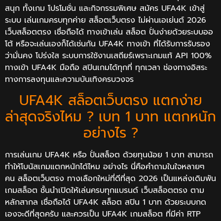
สนุก ทั้งเกม โปรโมชั่น และกิจกรรมพิเศษ สมัคร UFA4K เข้าสู่
ระบบ เล่นเกมครบทุกค่าย สล็อตเว็บตรง ไม่ผ่านเอเย่นต์ 2026
เว็บสล็อตตรง เชื่อถือได้ ทางเข้าเล่น สล็อต ปั่นง่ายด้วยระบบออ
โต้ หรือจะเล่นเองก็ได้เช่นกัน UFA4K ทางเข้า ที่ได้รับการรับรอง
ว่ามั่นคง โปร่งใส ระบบการใช้งานเสถียร์เพราะเกมแท้ API 100%
ทางเข้า UFA4K มือถือ สปินเกมได้ทุกที่ ทุกเวลา ช่องทางอิสระ
ทางการลงทุนและความบันเทิงครบวงจร
UFA4K สล็อตเว็บตรง แตกง่าย
ล่าสุดจริงไหม ? เบท 1 บาท แตกหนัก
อย่างไร ?
การเล่นเกม UFA4K หรือ ปั่นสล็อต ด้วยทุนน้อย 1 บาท สามารถ
ทำให้โบนัสเกมแตกหนักได้ไหม อย่างไร นี่คือคำถามในใจหลายๆ
คน สล็อตเว็บตรง ทางเลือกใหม่ที่ดีที่สุด 2026 เป็นแหล่งเดิมพัน
เกมสล็อต ชั้นนำเปิดให้เล่นครบทุกแบรนด์ เว็บสล็อตตรง ตาม
หลักสากล เชื่อถือได้ UFA4K สล็อต สปิน 1 บาท ด้วยระบบกด
เองจะดีที่สุดครับ และควรเป็น UFA4K เกมสล็อต ที่มีค่า RTP