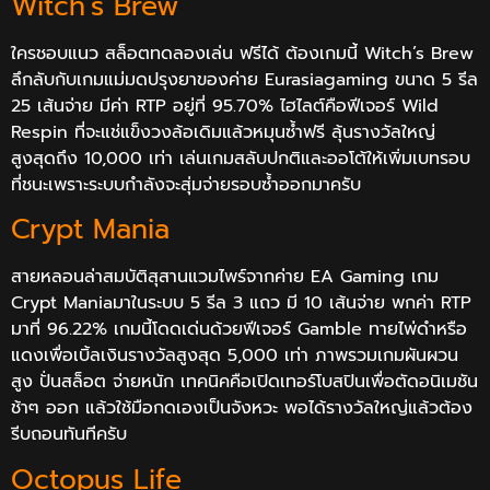
Witch’s Brew
ใครชอบแนว สล็อตทดลองเล่น ฟรีได้ ต้องเกมนี้ Witch’s Brew
ลึกลับกับเกมแม่มดปรุงยาของค่าย Eurasiagaming ขนาด 5 รีล
25 เส้นจ่าย มีค่า RTP อยู่ที่ 95.70% ไฮไลต์คือฟีเจอร์ Wild
Respin ที่จะแช่แข็งวงล้อเดิมแล้วหมุนซ้ำฟรี ลุ้นรางวัลใหญ่
สูงสุดถึง 10,000 เท่า เล่นเกมสลับปกติและออโต้ให้เพิ่มเบทรอบ
ที่ชนะเพราะระบบกำลังจะสุ่มจ่ายรอบซ้ำออกมาครับ
Crypt Mania
สายหลอนล่าสมบัติสุสานแวมไพร์จากค่าย EA Gaming เกม
Crypt Maniaมาในระบบ 5 รีล 3 แถว มี 10 เส้นจ่าย พกค่า RTP
มาที่ 96.22% เกมนี้โดดเด่นด้วยฟีเจอร์ Gamble ทายไพ่ดำหรือ
แดงเพื่อเบิ้ลเงินรางวัลสูงสุด 5,000 เท่า ภาพรวมเกมผันผวน
สูง ปั่นสล็อต จ่ายหนัก เทคนิคคือเปิดเทอร์โบสปินเพื่อตัดอนิเมชัน
ช้าๆ ออก แล้วใช้มือกดเองเป็นจังหวะ พอได้รางวัลใหญ่แล้วต้อง
รีบถอนทันทีครับ
Octopus Life