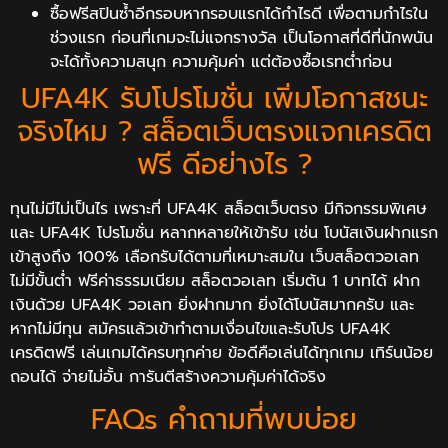
ซื้อฟรีสปินซ้ำอีกรอบหากรอบแรกได้กำไรดี เพื่อตามกำไรใน
ช่วงแรก ก่อนที่เกมจะไม่แจกรางวัล เป็นโอกาสที่ดีที่นักพนัน
จะได้ทั้งความสนุก ความคุ้มค่า แต่ต้องซื้อเรทต่ำก่อน
UFA4K รับโปรโมชั่น เพิ่มโอกาสชนะ
จริงไหม ? สล็อตเว็บตรงแจกเครดิต
ฟรี ดีอย่างไร ?
ทุนไม่มีไม่เป็นไร เพราะที่ UFA4K สล็อตเว็บตรง มีกิจกรรมพิเศษ
และ UFA4K โปรโมชั่น หลากหลายให้เข้ารับ เช่น โบนัสเงินฝากแรก
เข้าสูงถึง 100% เลือกรับได้ตามที่เหมาะสมใน เว็บสล็อตวอเลท
ไม่มีขั้นต่ำ ฟรีค่าธรรมเนียม สล็อตวอเลท เริ่มต้น 1 บาทได้ ฝาก
เงินด้วย UFA4K วอเลท ยิ่งฝากมาก ยิ่งได้โบนัสมากครับ และ
หากไม่มีทุน สมัครแล้วเข้าทำตามเงื่อนไขและรับโปร UFA4K
เครดิตฟรี เล่นเกมได้ครบทุกค่าย ข้อดีคือเล่นได้ทุกเกม เทิร์นน้อย
ถอนได้ จ่ายไม่อั้น การันตีสร้างความคุ้มค่าได้จริง
FAQs คำถามที่พบบ่อย