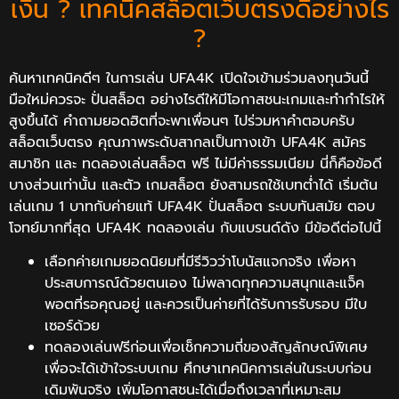
เงิน ? เทคนิคสล็อตเว็บตรงดีอย่างไร
?
ค้นหาเทคนิคดีๆ ในการเล่น UFA4K เปิดใจเข้ามร่วมลงทุนวันนี้
มือใหม่ควรจะ ปั่นสล็อต อย่างไรดีให้มีโอกาสชนะเกมและทำกำไรให้
สูงขึ้นได้ คำถามยอดฮิตที่จะพาเพื่อนๆ ไปร่วมหาคำตอบครับ
สล็อตเว็บตรง คุณภาพระดับสากลเป็นทางเข้า UFA4K สมัคร
สมาชิก และ ทดลองเล่นสล็อต ฟรี ไม่มีค่าธรรมเนียม นี่ก็คือข้อดี
บางส่วนเท่านั้น และตัว เกมสล็อต ยังสามรถใช้เบทต่ำได้ เริ่มต้น
เล่นเกม 1 บาทกับค่ายแท้ UFA4K ปั่นสล็อต ระบบทันสมัย ตอบ
โจทย์มากที่สุด UFA4K ทดลองเล่น กับแบรนด์ดัง มีข้อดีต่อไปนี้
เลือกค่ายเกมยอดนิยมที่มีรีวิวว่าโบนัสแจกจริง เพื่อหา
ประสบการณ์ด้วยตนเอง ไม่พลาดทุกความสนุกและแจ็ค
พอตที่รอคุณอยู่ และควรเป็นค่ายที่ได้รับการรับรอบ มีใบ
เซอร์ด้วย
ทดลองเล่นฟรีก่อนเพื่อเช็กความถี่ของสัญลักษณ์พิเศษ
เพื่อจะได้เข้าใจระบบเกม ศึกษาเทคนิคการเล่นในระบบก่อน
เดิมพันจริง เพิ่มโอกาสชนะได้เมื่อถึงเวลาที่เหมาะสม