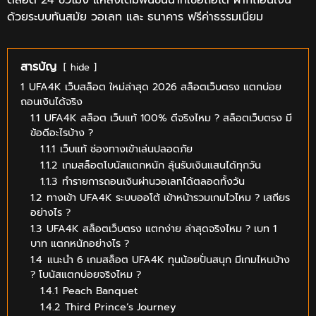
ด้วยระบบทันสมัย วอเลท และ ธนาคาร ฟรีค่าธรรมเนียม
สารบัญ
hide
1
UFA4K เว็บสล็อต ใหม่ล่าสุด 2026 สล็อตเว็บตรง แตกบ่อย
ถอนเงินได้จริง
1.1
UFA4K สล็อต เว็บแท้ 100% ดีจริงไหม ? สล็อตเว็บตรง มี
ข้อดีอะไรบ้าง ?
1.1.1
เว็บแท้ ช่องทางเข้าเล่นปลอดภัย
1.1.2
เกมสล็อตโบนัสแตกหนัก ลุ้นรับเงินแสนได้ทุกวัน
1.1.3
ทำรายการถอนเงินผ่านวอเลทได้ตลอดทั้งวัน
1.2
ทางเข้า UFA4K ระบบออโต้ เข้าหน้ารวมเกมไวไหม ? เสถียร
อย่างไร ?
1.3
UFA4K สล็อตเว็บตรง แตกง่าย ล่าสุดจริงไหม ? เบท 1
บาท แตกหนักอย่างไร ?
1.4
แนะนำ 6 เกมสล็อต UFA4K ทุนน้อยปั่นสนุก มีเกมไหนบ้าง
? โบนัสแตกบ่อยจริงไหม ?
1.4.1
Peach Banquet
1.4.2
Third Prince’s Journey