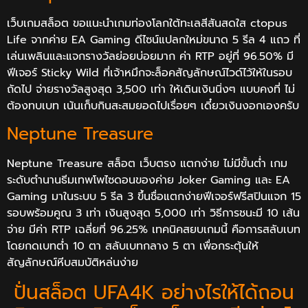
เว็บเกมสล็อต ขอแนะนำเกมท่องโลกใต้ทะเลสีสันสดใส ctopus
Life จากค่าย EA Gaming ดีไซน์แปลกใหม่ขนาด 5 รีล 4 แถว ที่
เล่นเพลินและแจกรางวัลย่อยบ่อยมาก ค่า RTP อยู่ที่ 96.50% มี
ฟีเจอร์ Sticky Wild ที่เจ้าหมึกจะล็อคสัญลักษณ์ไวด์ไว้ให้ในรอบ
ถัดไป จ่ายรางวัลสูงสุด 3,500 เท่า ให้เดินเงินนิ่งๆ แบบคงที่ ไม่
ต้องทบเบท เน้นเก็บกินสะสมยอดไปเรื่อยๆ เดี๋ยวเงินงอกเองครับ
Neptune Treasure
Neptune Treasure สล็อต เว็บตรง แตกง่าย ไม่มีขั้นต่ำ เกม
ระดับตำนานธีมเทพโพไซดอนของค่าย Joker Gaming และ EA
Gaming มาในระบบ 5 รีล 3 ขึ้นชื่อแตกง่ายฟีเจอร์ฟรีสปินแจก 15
รอบพร้อมคูณ 3 เท่า เงินสูงสุด 5,000 เท่า วิธีการชนะมี 10 เส้น
จ่าย มีค่า RTP เฉลี่ยที่ 96.25% เทคนิคสยบเกมนี้ คือการสลับเบท
โดยกดเบทต่ำ 10 ตา สลับเบทกลาง 5 ตา เพื่อกระตุ้นให้
สัญลักษณ์หีบสมบัติหล่นง่าย
ปั่นสล็อต UFA4K อย่างไรให้ได้ถอน