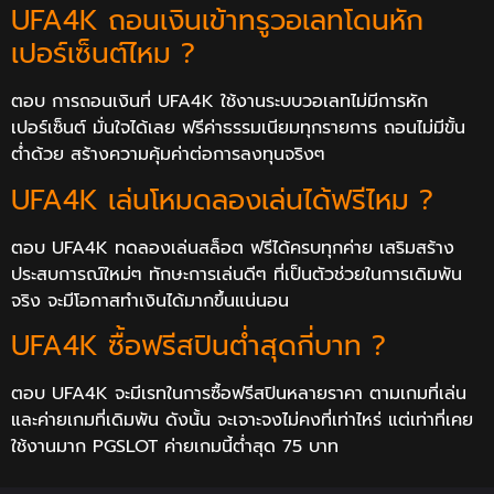
UFA4K ถอนเงินเข้าทรูวอเลทโดนหัก
เปอร์เซ็นต์ไหม ?
ตอบ การถอนเงินที่ UFA4K ใช้งานระบบวอเลทไม่มีการหัก
เปอร์เซ็นต์ มั่นใจได้เลย ฟรีค่าธรรมเนียมทุกรายการ ถอนไม่มีขั้น
ต่ำด้วย สร้างความคุ้มค่าต่อการลงทุนจริงๆ
UFA4K เล่นโหมดลองเล่นได้ฟรีไหม ?
ตอบ UFA4K ทดลองเล่นสล็อต ฟรีได้ครบทุกค่าย เสริมสร้าง
ประสบการณ์ใหม่ๆ ทักษะการเล่นดีๆ ที่เป็นตัวช่วยในการเดิมพัน
จริง จะมีโอกาสทำเงินได้มากขึ้นแน่นอน
UFA4K ซื้อฟรีสปินต่ำสุดกี่บาท ?
ตอบ UFA4K จะมีเรทในการซื้อฟรีสปินหลายราคา ตามเกมที่เล่น
และค่ายเกมที่เดิมพัน ดังนั้น จะเจาะจงไม่คงที่เท่าไหร่ แต่เท่าที่เคย
ใช้งานมาก PGSLOT ค่ายเกมนี้ต่ำสุด 75 บาท