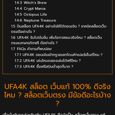
1.4.3
Witch’s Brew
1.4.4
Crypt Mania
1.4.5
Octopus Life
1.4.6
Neptune Treasure
1.5
ปั่นสล็อต UFA4K อย่างไรให้ได้ถอนเงิน ? เทคนิคสล็อตเว็บ
ตรงดีอย่างไร ?
1.6
UFA4K รับโปรโมชั่น เพิ่มโอกาสชนะจริงไหม ? สล็อตเว็บ
ตรงแจกเครดิตฟรี ดีอย่างไร ?
1.7
FAQs คำถามที่พบบ่อย
1.7.1
UFA4K ถอนเงินเข้าทรูวอเลทโดนหักเปอร์เซ็นต์ไหม ?
1.7.2
UFA4K เล่นโหมดลองเล่นได้ฟรีไหม ?
1.7.3
UFA4K ซื้อฟรีสปินต่ำสุดกี่บาท ?
UFA4K สล็อต เว็บแท้ 100% ดีจริง
ไหม ? สล็อตเว็บตรง มีข้อดีอะไรบ้าง
?
เชื่อมั่นกับแหล่งเดิมพัน UFA4K ถือว่าเป็น สล็อตเว็บตรง แท้