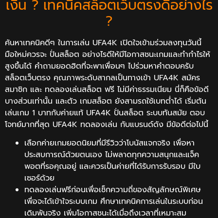
เงิน ? เทคนิคสล็อตเว็บตรงดีอย่างไร
?
ค้นหาเทคนิคดีๆ ในการเล่น UFA4K เปิดใจเข้ามร่วมลงทุนวันนี้
มือใหม่ควรจะ ปั่นสล็อต อย่างไรดีให้มีโอกาสชนะเกมและทำกำไรให้
สูงขึ้นได้ คำถามยอดฮิตที่จะพาเพื่อนๆ ไปร่วมหาคำตอบครับ
สล็อตเว็บตรง คุณภาพระดับสากลเป็นทางเข้า UFA4K สมัคร
สมาชิก และ ทดลองเล่นสล็อต ฟรี ไม่มีค่าธรรมเนียม นี่ก็คือข้อดี
บางส่วนเท่านั้น และตัว เกมสล็อต ยังสามรถใช้เบทต่ำได้ เริ่มต้น
เล่นเกม 1 บาทกับค่ายแท้ UFA4K ปั่นสล็อต ระบบทันสมัย ตอบ
โจทย์มากที่สุด UFA4K ทดลองเล่น กับแบรนด์ดัง มีข้อดีต่อไปนี้
เลือกค่ายเกมยอดนิยมที่มีรีวิวว่าโบนัสแจกจริง เพื่อหา
ประสบการณ์ด้วยตนเอง ไม่พลาดทุกความสนุกและแจ็ค
พอตที่รอคุณอยู่ และควรเป็นค่ายที่ได้รับการรับรอบ มีใบ
เซอร์ด้วย
ทดลองเล่นฟรีก่อนเพื่อเช็กความถี่ของสัญลักษณ์พิเศษ
เพื่อจะได้เข้าใจระบบเกม ศึกษาเทคนิคการเล่นในระบบก่อน
เดิมพันจริง เพิ่มโอกาสชนะได้เมื่อถึงเวลาที่เหมาะสม