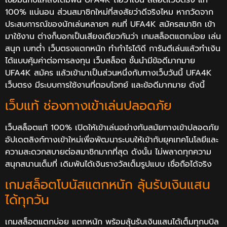
100% แน่นอน ส่วนสมาชิกใหม่ที่สงสัยว่าดีจริงไหม หากวัดจาก
ประสบการณ์ของนักเล่นหลายๆ คนที่ UFA4K สมัครสมาชิก เข้า
มาใช้งาน ต่างก็บอกเป็นเสียงเดียวกันว่า เกมสล็อตแตกบ่อย เล่น
สนุก เบทต่ำ เว็บตรงแตกหนัก ทำกำไรได้ดี การันตีเล่นแล้วทำเงิน
ได้แบบคุ้มค่าต่อการลงทุน เว็บสล็อต ชั้นนำมีข้อดีมากมาย
UFA4K สมัคร แล้วเข้ามาเป็นส่วนหนึ่งกับทางเว็บวันนี้ UFA4K
เว็บตรง มีระบบการใช้งานที่ตอบโจทย์ และข้อดีมากมาย ดังนี้
เว็บแท้ ช่องทางเข้าเล่นปลอดภัย
เว็บสล็อตแท้ 100% เปิดให้เข้าเล่นอย่างทันสมัยทางเข้าปลอดภัย
อัปเดตลิงก์ทางเข้าใหม่เพื่อพัฒนาระบบให้เข้ากับยุคเทคโนโลยีและ
ความสะดวกสบายต่อสมาชิกมากที่สุด ดังนั้น ไม่พลาดทุกความ
สนุกสนานเต็มที่ เดิมพันได้เงินรางวัลเต็มรูปแบบ เชื่อถือได้จริง
เกมสล็อตโบนัสแตกหนัก ลุ้นรับเงินแสน
ได้ทุกวัน
เกมสล็อตแตกบ่อย แตกหนัก พร้อมลุ้นรับเงินแสนได้เต็มทุกบบิล