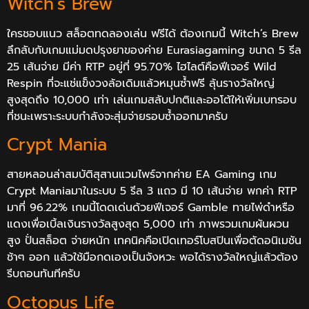
Witch’s Brew
ใครชอบแนว สล็อตทดลองเล่น ฟรีได้ ต้องเกมนี้ Witch’s Brew
ลึกลับกับเกมแม่มดปรุงยาของค่าย Eurasiagaming ขนาด 5 รีล
25 เส้นจ่าย มีค่า RTP อยู่ที่ 95.70% ไฮไลต์คือฟีเจอร์ Wild
Respin ที่จะแช่แข็งวงล้อเดิมแล้วหมุนซ้ำฟรี ลุ้นรางวัลใหญ่
สูงสุดถึง 10,000 เท่า เล่นเกมสลับปกติและออโต้ให้เพิ่มเบทรอบ
ที่ชนะเพราะระบบกำลังจะสุ่มจ่ายรอบซ้ำออกมาครับ
Crypt Mania
สายหลอนล่าสมบัติสุสานแวมไพร์จากค่าย EA Gaming เกม
Crypt Maniaมาในระบบ 5 รีล 3 แถว มี 10 เส้นจ่าย พกค่า RTP
มาที่ 96.22% เกมนี้โดดเด่นด้วยฟีเจอร์ Gamble ทายไพ่ดำหรือ
แดงเพื่อเบิ้ลเงินรางวัลสูงสุด 5,000 เท่า ภาพรวมเกมผันผวน
สูง ปั่นสล็อต จ่ายหนัก เทคนิคคือเปิดเทอร์โบสปินเพื่อตัดอนิเมชัน
ช้าๆ ออก แล้วใช้มือกดเองเป็นจังหวะ พอได้รางวัลใหญ่แล้วต้อง
รีบถอนทันทีครับ
Octopus Life