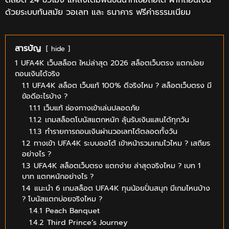
ด้วยระบบทันสมัย วอเลท และ ธนาคาร ฟรีค่าธรรมเนียม
สารบัญ
hide
1
UFA4K เว็บสล็อต ใหม่ล่าสุด 2026 สล็อตเว็บตรง แตกบ่อย
ถอนเงินได้จริง
1.1
UFA4K สล็อต เว็บแท้ 100% ดีจริงไหม ? สล็อตเว็บตรง มี
ข้อดีอะไรบ้าง ?
1.1.1
เว็บแท้ ช่องทางเข้าเล่นปลอดภัย
1.1.2
เกมสล็อตโบนัสแตกหนัก ลุ้นรับเงินแสนได้ทุกวัน
1.1.3
ทำรายการถอนเงินผ่านวอเลทได้ตลอดทั้งวัน
1.2
ทางเข้า UFA4K ระบบออโต้ เข้าหน้ารวมเกมไวไหม ? เสถียร
อย่างไร ?
1.3
UFA4K สล็อตเว็บตรง แตกง่าย ล่าสุดจริงไหม ? เบท 1
บาท แตกหนักอย่างไร ?
1.4
แนะนำ 6 เกมสล็อต UFA4K ทุนน้อยปั่นสนุก มีเกมไหนบ้าง
? โบนัสแตกบ่อยจริงไหม ?
1.4.1
Peach Banquet
1.4.2
Third Prince’s Journey