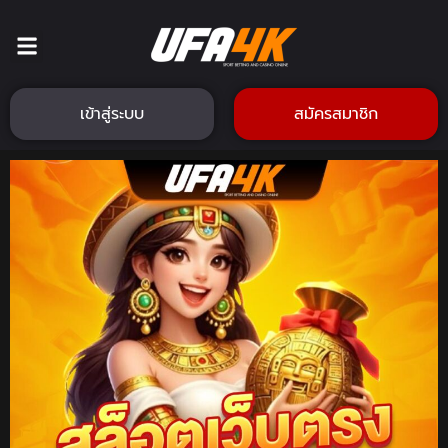
เข้าสู่ระบบ
สมัครสมาชิก