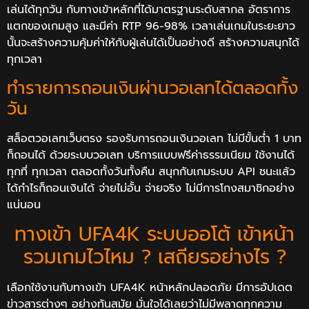
เล่นได้ทุกวัน กับทางเข้าหลักที่ได้มาตรฐานระดับสากล อัตราการ
แตกของเกมสูง และมีค่า RTP 96-98% เวลาเล่นเกมในระยะยาว
นั้นจะสร้างความคุ้มค่าให้กับผู้เล่นได้เป็นอย่างดี สร้างความสนุกได้
ทุกเวลา
ทำรายการถอนเงินผ่านวอเลทได้ตลอดทั้ง
วัน
สล็อตวอเลทเว็บตรง รองรับการถอนเงินวอเลท ไม่มีขั้นต่ำ 1 บาท
ก็ถอนได้ ด้วยระบบวอเลท บริการแบบฟรีค่าธรรมเนียม ใช้งานได้
ทุกที่ ทุกเวลา ตลอดทั้งวันทั้งคืน สนุกกับเกมระบบ API ชนะแล้ว
ได้กำไรก็ถอนเงินได้ จ่ายไม่อั้น จ่ายจริง ไม่มีการโกงสมาชิกอย่าง
แน่นอน
ทางเข้า UFA4K ระบบออโต้ เข้าหน้า
รวมเกมไวไหม ? เสถียรอย่างไร ?
เลือกใช้งานกับทางเข้า UFA4K หน้าหลักปลอดภัย มีการอัปเดต
ข่าวสารต่างๆ อย่างทันสมัย มั่นใจได้เลยว่าไม่มีพลาดทุกความ