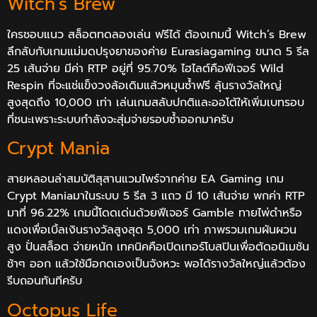
Witch’s Brew
ใครชอบแนว สล็อตทดลองเล่น ฟรีได้ ต้องเกมนี้ Witch’s Brew
ลึกลับกับเกมแม่มดปรุงยาของค่าย Eurasiagaming ขนาด 5 รีล
25 เส้นจ่าย มีค่า RTP อยู่ที่ 95.70% ไฮไลต์คือฟีเจอร์ Wild
Respin ที่จะแช่แข็งวงล้อเดิมแล้วหมุนซ้ำฟรี ลุ้นรางวัลใหญ่
สูงสุดถึง 10,000 เท่า เล่นเกมสลับปกติและออโต้ให้เพิ่มเบทรอบ
ที่ชนะเพราะระบบกำลังจะสุ่มจ่ายรอบซ้ำออกมาครับ
Crypt Mania
สายหลอนล่าสมบัติสุสานแวมไพร์จากค่าย EA Gaming เกม
Crypt Maniaมาในระบบ 5 รีล 3 แถว มี 10 เส้นจ่าย พกค่า RTP
มาที่ 96.22% เกมนี้โดดเด่นด้วยฟีเจอร์ Gamble ทายไพ่ดำหรือ
แดงเพื่อเบิ้ลเงินรางวัลสูงสุด 5,000 เท่า ภาพรวมเกมผันผวน
สูง ปั่นสล็อต จ่ายหนัก เทคนิคคือเปิดเทอร์โบสปินเพื่อตัดอนิเมชัน
ช้าๆ ออก แล้วใช้มือกดเองเป็นจังหวะ พอได้รางวัลใหญ่แล้วต้อง
รีบถอนทันทีครับ
Octopus Life