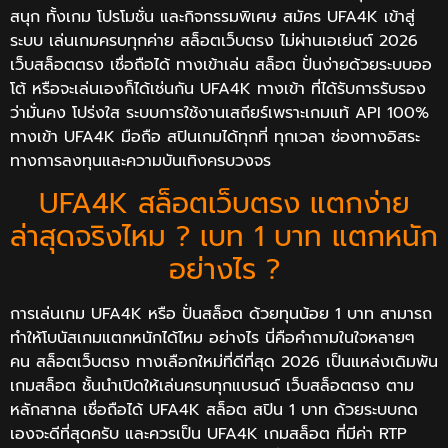
สนุก ทั้งเกม โปรโมชั่น และกิจกรรมพิเศษ สมัคร UFA4K เข้าสู่
ระบบ เล่นเกมครบทุกค่าย สล็อตเว็บตรง ไม่ผ่านเอเย่นต์ 2026
เว็บสล็อตตรง เชื่อถือได้ ทางเข้าเล่น สล็อต ปั่นง่ายด้วยระบบออ
โต้ หรือจะเล่นเองก็ได้เช่นกัน UFA4K ทางเข้า ที่ได้รับการรับรอง
ว่ามั่นคง โปร่งใส ระบบการใช้งานเสถียร์เพราะเกมแท้ API 100%
ทางเข้า UFA4K มือถือ สปินเกมได้ทุกที่ ทุกเวลา ช่องทางอิสระ
ทางการลงทุนและความบันเทิงครบวงจร
UFA4K สล็อตเว็บตรง แตกง่าย
ล่าสุดจริงไหม ? เบท 1 บาท แตกหนัก
อย่างไร ?
การเล่นเกม UFA4K หรือ ปั่นสล็อต ด้วยทุนน้อย 1 บาท สามารถ
ทำให้โบนัสเกมแตกหนักได้ไหม อย่างไร นี่คือคำถามในใจหลายๆ
คน สล็อตเว็บตรง ทางเลือกใหม่ที่ดีที่สุด 2026 เป็นแหล่งเดิมพัน
เกมสล็อต ชั้นนำเปิดให้เล่นครบทุกแบรนด์ เว็บสล็อตตรง ตาม
หลักสากล เชื่อถือได้ UFA4K สล็อต สปิน 1 บาท ด้วยระบบกด
เองจะดีที่สุดครับ และควรเป็น UFA4K เกมสล็อต ที่มีค่า RTP