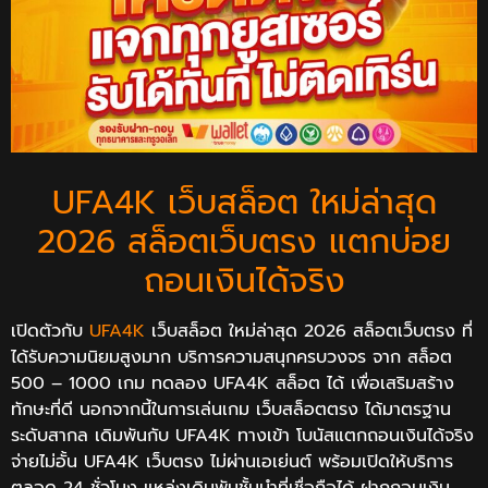
UFA4K เว็บสล็อต ใหม่ล่าสุด
2026 สล็อตเว็บตรง แตกบ่อย
ถอนเงินได้จริง
เปิดตัวกับ
UFA4K
เว็บสล็อต ใหม่ล่าสุด 2026 สล็อตเว็บตรง ที่
ได้รับความนิยมสูงมาก บริการความสนุกครบวงจร จาก สล็อต
500 – 1000 เกม ทดลอง UFA4K สล็อต ได้ เพื่อเสริมสร้าง
ทักษะที่ดี นอกจากนี้ในการเล่นเกม เว็บสล็อตตรง ได้มาตรฐาน
ระดับสากล เดิมพันกับ UFA4K ทางเข้า โบนัสแตกถอนเงินได้จริง
จ่ายไม่อั้น UFA4K เว็บตรง ไม่ผ่านเอเย่นต์ พร้อมเปิดให้บริการ
ตลอด 24 ชั่วโมง แหล่งเดิมพันชั้นนำที่เชื่อถือได้ ฝากถอนเงิน