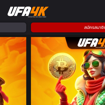
สมัครสมาชิ