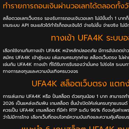
ทำรายการถอนเงินผ่านวอเลทได้ตลอดทั้งว
สล็อตวอเลทเว็บตรง รองรับการถอนเงินวอเลท ไม่มีขั้นต่ำ 1 บาทก็ถ
เกมระบบ API ชนะแล้วได้กำไรก็ถอนเงินได้ จ่ายไม่อั้น จ่ายจริง ไม
ทางเข้า UFA4K ระบบออโ
เลือกใช้งานกับทางเข้า UFA4K หน้าหลักปลอดภัย มีการอัปเดตข่าวส
สมัคร UFA4K เข้าสู่ระบบ เล่นเกมครบทุกค่าย สล็อตเว็บตรง ไม่ผ่าน
เช่นกัน UFA4K ทางเข้า ที่ได้รับการรับรองว่ามั่นคง โปร่งใส ระบ
ทางการลงทุนและความบันเทิงครบวงจร
UFA4K สล็อตเว็บตรง แตกง่า
การเล่นเกม UFA4K หรือ ปั่นสล็อต ด้วยทุนน้อย 1 บาท สามารถทำให
2026 เป็นแหล่งเดิมพัน เกมสล็อต ชั้นนำเปิดให้เล่นครบทุกแบรนด
ควรเป็น UFA4K เกมสล็อต ที่มีค่า RTP ระดับ 96% ถึงจะคุ้มค่าเพราะไ
ว่าไม่มีการโกง เลือกเว็บที่ตอบโจทย์ความบันเทิงและความคุ้มคือแบรนด