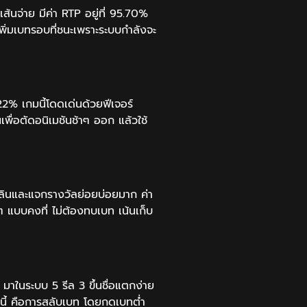
นจ่าย มีค่า RTP อยู่ที่ 95.70%
เพิ่มเบทรอบที่ชนะเพราะระบบกำลังจะ
% เกมนี้โดดเด่นด้วยฟีเจอร์
พื่อตัดอนิเมชันช้าๆ ออก แล้วใช้
ลินและแจกรางวัลย่อยบ่อยมาก ค่า
งๆ แบบคงที่ ไม่ต้องทบเบท เน้นเก็บ
ในระบบ 5 รีล 3 ขึ้นชื่อแตกง่าย
มนี้ คือการสลับเบท โดยกดเบทต่ำ