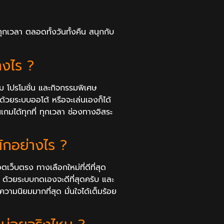
กเวลา ตลอดทั้งวันทั้งคืน สนุกกับ
างไร ?
ม โปรโมชั่น และกิจกรรมพิเศษ
ด้วยระบบออโต้ หรือจะเล่นเองก็ได้
กมได้ทุกที่ ทุกเวลา ช่องทางอิสระ
ักอย่างไร ?
ว็บตรง ทางเลือกใหม่ที่ดีที่สุด
 ด้วยระบบกดเองจะดีที่สุดครับ และ
ความนิยมมากที่สุด มั่นใจได้เต็มร้อย