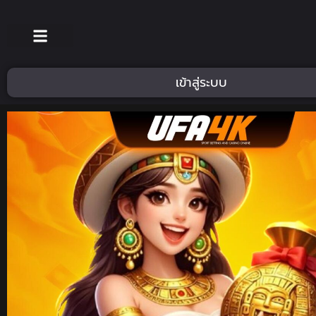
เข้าสู่ระบบ