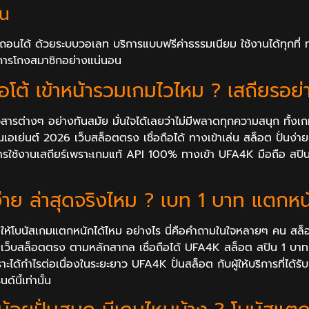
ัน
อนได้ ด้วยระบบวอเลท บริการแบบฟรีค่าธรรมเนียม ใช้งานได้ทุกที่ ทุ
่มีการโกงสมาชิกอย่างแน่นอน
ต้ เข้าหน้ารวมเกมไวไหม ? เสถียรอย่
ารต่างๆ อย่างทันสมัย มั่นใจได้เลยว่าไม่มีพลาดทุกความสนุก ทั้งเก
เอเย่นต์ 2026 เว็บสล็อตตรง เชื่อถือได้ ทางเข้าเล่น สล็อต ปั่นง่าย
บการใช้งานเสถียร์เพราะเกมแท้ API 100% ทางเข้า UFA4K มือถือ สปินเ
ย ล่าสุดจริงไหม ? เบท 1 บาท แตกหน
้โบนัสเกมแตกหนักได้ไหม อย่างไร นี่คือคำถามในใจหลายๆ คน สล็อตเ
์ เว็บสล็อตตรง ตามหลักสากล เชื่อถือได้ UFA4K สล็อต สปิน 1 บาท
ด้กำไรต่อเนื่องในระยะยาว UFA4K ปั่นสล็อต กับผู้ให้บริการที่ได้รับ
์นี้เท่านั้น