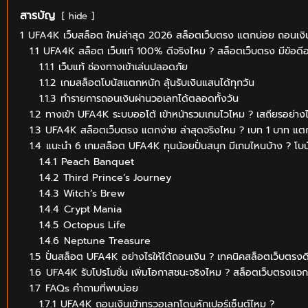
สารบัญ
hide
1
UFA4K เว็บสล็อต ใหม่ล่าสุด 2026 สล็อตเว็บตรง แตกบ่อย ถอนเงิน
1.1
UFA4K สล็อต เว็บแท้ 100% ดีจริงไหม ? สล็อตเว็บตรง มีข้อดีอ
1.1.1
เว็บแท้ ช่องทางเข้าเล่นปลอดภัย
1.1.2
เกมสล็อตโบนัสแตกหนัก ลุ้นรับเงินแสนได้ทุกวัน
1.1.3
ทำรายการถอนเงินผ่านวอเลทได้ตลอดทั้งวัน
1.2
ทางเข้า UFA4K ระบบออโต้ เข้าหน้ารวมเกมไวไหม ? เสถียรอย่าง
1.3
UFA4K สล็อตเว็บตรง แตกง่าย ล่าสุดจริงไหม ? เบท 1 บาท แต
1.4
แนะนำ 6 เกมสล็อต UFA4K ทุนน้อยปั่นสนุก มีเกมไหนบ้าง ? โบ
1.4.1
Peach Banquet
1.4.2
Third Prince’s Journey
1.4.3
Witch’s Brew
1.4.4
Crypt Mania
1.4.5
Octopus Life
1.4.6
Neptune Treasure
1.5
ปั่นสล็อต UFA4K อย่างไรให้ได้ถอนเงิน ? เทคนิคสล็อตเว็บตรงด
1.6
UFA4K รับโปรโมชั่น เพิ่มโอกาสชนะจริงไหม ? สล็อตเว็บตรงแจกเ
1.7
FAQs คำถามที่พบบ่อย
1.7.1
UFA4K ถอนเงินเข้าทรูวอเลทโดนหักเปอร์เซ็นต์ไหม ?