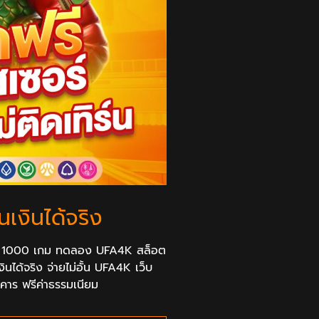
เงินได้จริง
0 – 1000 เกม ทดลอง UFA4K สล็อต
นได้จริง จ่ายไม่อั้น UFA4K เว็บ
าคาร ฟรีค่าธรรมเนียม