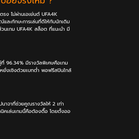
บ่อยจริงไหม ?
บตรง ไม่ผ่านเอเย่นต์ UFA4K
และทักษะการเล่นที่ดีให้กับนักเดิม
บ ส่วนเกม UFA4K สล็อต ที่แนะนำ มี
ที่ 96.34% มีรางวัลพิเศษคือเกม
หยั่งเชิงด้วยเบทต่ำ พอฟรีสปินใกล้
จาที่ช่วยคูณรางวัลให้ 2 เท่า
คเล่นเกมนี้คือต้องตื๊อ โดยตั้งออ