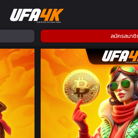
สมัครสมาชิ