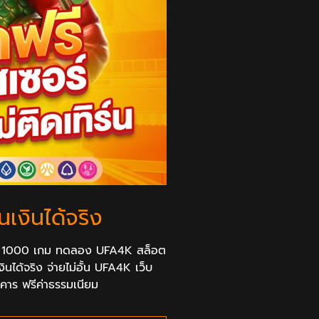
เงินได้จริง
0 – 1000 เกม ทดลอง UFA4K สล็อต
นได้จริง จ่ายไม่อั้น UFA4K เว็บ
าคาร ฟรีค่าธรรมเนียม