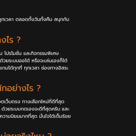
กเวลา ตลอดทั้งวันทั้งคืน สนุกกับ
างไร ?
ม โปรโมชั่น และกิจกรรมพิเศษ
ด้วยระบบออโต้ หรือจะเล่นเองก็ได้
กมได้ทุกที่ ทุกเวลา ช่องทางอิสระ
ักอย่างไร ?
ว็บตรง ทางเลือกใหม่ที่ดีที่สุด
 ด้วยระบบกดเองจะดีที่สุดครับ และ
ความนิยมมากที่สุด มั่นใจได้เต็มร้อย