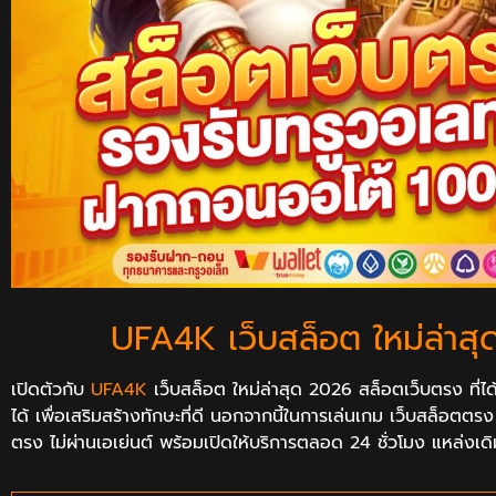
UFA4K เว็บสล็อต ใหม่ล่าส
เปิดตัวกับ
UFA4K
เว็บสล็อต ใหม่ล่าสุด 2026 สล็อตเว็บตรง ท
ได้ เพื่อเสริมสร้างทักษะที่ดี นอกจากนี้ในการเล่นเกม เว็บสล็อต
ตรง ไม่ผ่านเอเย่นต์ พร้อมเปิดให้บริการตลอด 24 ชั่วโมง แหล่งเดิ