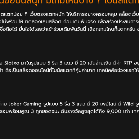
อยปั่นสนุก มีเกมไหนบ้าง ? โบนัสแตก
็อตแตกบ่อย ที่ เว็บตรงแตกหนัก ให้บริการอย่างครอบคลุม สล็อตเว็
งไม่พร้อมให้ ทดลองเล่นสล็อต ก่อนเดิมพันจริง เพื่อสร้างประสบการณ์
่อถือได้ มั่นใจได้เลยว่าเข้าร่วมเดิมพันวันนี้ เลือกเกมไหนก็แตกครั
txo มาในรูปแบบ 5 รีล 3 แถว มี 20 เส้นจ่ายเงิน มีค่า RTP อยู่
่า ถือเป็นสล็อตออนไลน์ที่โบนัสแตกทีคุ้มค่ามาก เทคนิคคือช่วงแรกให้
 Joker Gaming รูปแบบ 5 รีล 3 แถว มี 20 เพย์ไลน์ มี Wild รูปนา
รอบพร้อมคูณ 3 ทุกยอดชนะ ดันรางวัลสูงสุดได้ถึง 9,000 เท่า เทคนิ