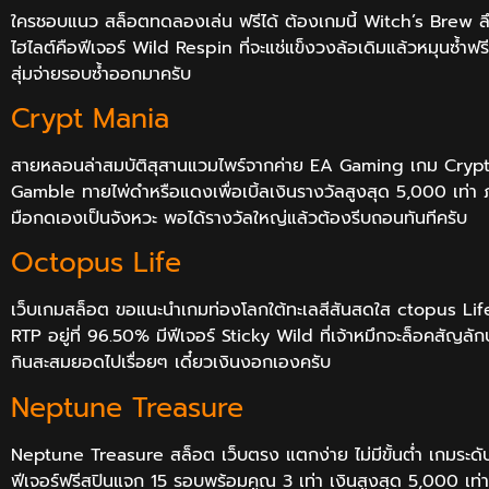
ใครชอบแนว สล็อตทดลองเล่น ฟรีได้ ต้องเกมนี้ Witch’s Brew ลึ
ไฮไลต์คือฟีเจอร์ Wild Respin ที่จะแช่แข็งวงล้อเดิมแล้วหมุนซ้ำฟ
สุ่มจ่ายรอบซ้ำออกมาครับ
Crypt Mania
สายหลอนล่าสมบัติสุสานแวมไพร์จากค่าย EA Gaming เกม Crypt Ma
Gamble ทายไพ่ดำหรือแดงเพื่อเบิ้ลเงินรางวัลสูงสุด 5,000 เท่า ภ
มือกดเองเป็นจังหวะ พอได้รางวัลใหญ่แล้วต้องรีบถอนทันทีครับ
Octopus Life
เว็บเกมสล็อต ขอแนะนำเกมท่องโลกใต้ทะเลสีสันสดใส ctopus Life
RTP อยู่ที่ 96.50% มีฟีเจอร์ Sticky Wild ที่เจ้าหมึกจะล็อคสัญลัก
กินสะสมยอดไปเรื่อยๆ เดี๋ยวเงินงอกเองครับ
Neptune Treasure
Neptune Treasure สล็อต เว็บตรง แตกง่าย ไม่มีขั้นต่ำ เกมระ
ฟีเจอร์ฟรีสปินแจก 15 รอบพร้อมคูณ 3 เท่า เงินสูงสุด 5,000 เท่า