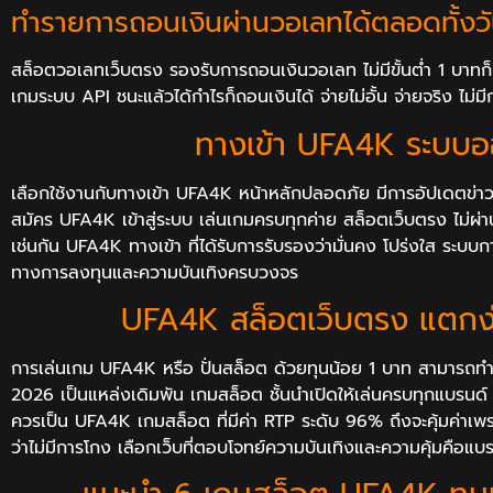
ทำรายการถอนเงินผ่านวอเลทได้ตลอดทั้งว
สล็อตวอเลทเว็บตรง รองรับการถอนเงินวอเลท ไม่มีขั้นต่ำ 1 บาทก็ถ
เกมระบบ API ชนะแล้วได้กำไรก็ถอนเงินได้ จ่ายไม่อั้น จ่ายจริง ไม
ทางเข้า UFA4K ระบบออโ
เลือกใช้งานกับทางเข้า UFA4K หน้าหลักปลอดภัย มีการอัปเดตข่าวส
สมัคร UFA4K เข้าสู่ระบบ เล่นเกมครบทุกค่าย สล็อตเว็บตรง ไม่ผ่าน
เช่นกัน UFA4K ทางเข้า ที่ได้รับการรับรองว่ามั่นคง โปร่งใส ระบ
ทางการลงทุนและความบันเทิงครบวงจร
UFA4K สล็อตเว็บตรง แตกง่า
การเล่นเกม UFA4K หรือ ปั่นสล็อต ด้วยทุนน้อย 1 บาท สามารถทำให
2026 เป็นแหล่งเดิมพัน เกมสล็อต ชั้นนำเปิดให้เล่นครบทุกแบรนด
ควรเป็น UFA4K เกมสล็อต ที่มีค่า RTP ระดับ 96% ถึงจะคุ้มค่าเพราะไ
ว่าไม่มีการโกง เลือกเว็บที่ตอบโจทย์ความบันเทิงและความคุ้มคือแบรนด