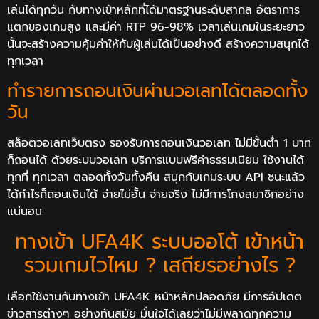
เล่นได้ทุกวัน กับทางเข้าหลักที่ได้มาตรฐานระดับสากล อัตราการ
แตกของเกมสูง และมีค่า RTP 96-98% เวลาเล่นเกมในระยะยาว
นั้นจะสร้างความคุ้มค่าให้กับผู้เล่นได้เป็นอย่างดี สร้างความสนุกได้
ทุกเวลา
ทำรายการถอนเงินผ่านวอเลทได้ตลอดทั้ง
วัน
สล็อตวอเลทเว็บตรง รองรับการถอนเงินวอเลท ไม่มีขั้นต่ำ 1 บาท
ก็ถอนได้ ด้วยระบบวอเลท บริการแบบฟรีค่าธรรมเนียม ใช้งานได้
ทุกที่ ทุกเวลา ตลอดทั้งวันทั้งคืน สนุกกับเกมระบบ API ชนะแล้ว
ได้กำไรก็ถอนเงินได้ จ่ายไม่อั้น จ่ายจริง ไม่มีการโกงสมาชิกอย่าง
แน่นอน
ทางเข้า UFA4K ระบบออโต้ เข้าหน้า
รวมเกมไวไหม ? เสถียรอย่างไร ?
เลือกใช้งานกับทางเข้า UFA4K หน้าหลักปลอดภัย มีการอัปเดต
ข่าวสารต่างๆ อย่างทันสมัย มั่นใจได้เลยว่าไม่มีพลาดทุกความ