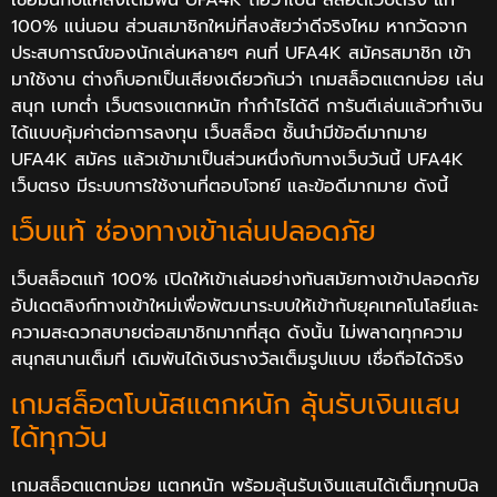
100% แน่นอน ส่วนสมาชิกใหม่ที่สงสัยว่าดีจริงไหม หากวัดจาก
ประสบการณ์ของนักเล่นหลายๆ คนที่ UFA4K สมัครสมาชิก เข้า
มาใช้งาน ต่างก็บอกเป็นเสียงเดียวกันว่า เกมสล็อตแตกบ่อย เล่น
สนุก เบทต่ำ เว็บตรงแตกหนัก ทำกำไรได้ดี การันตีเล่นแล้วทำเงิน
ได้แบบคุ้มค่าต่อการลงทุน เว็บสล็อต ชั้นนำมีข้อดีมากมาย
UFA4K สมัคร แล้วเข้ามาเป็นส่วนหนึ่งกับทางเว็บวันนี้ UFA4K
เว็บตรง มีระบบการใช้งานที่ตอบโจทย์ และข้อดีมากมาย ดังนี้
เว็บแท้ ช่องทางเข้าเล่นปลอดภัย
เว็บสล็อตแท้ 100% เปิดให้เข้าเล่นอย่างทันสมัยทางเข้าปลอดภัย
อัปเดตลิงก์ทางเข้าใหม่เพื่อพัฒนาระบบให้เข้ากับยุคเทคโนโลยีและ
ความสะดวกสบายต่อสมาชิกมากที่สุด ดังนั้น ไม่พลาดทุกความ
สนุกสนานเต็มที่ เดิมพันได้เงินรางวัลเต็มรูปแบบ เชื่อถือได้จริง
เกมสล็อตโบนัสแตกหนัก ลุ้นรับเงินแสน
ได้ทุกวัน
เกมสล็อตแตกบ่อย แตกหนัก พร้อมลุ้นรับเงินแสนได้เต็มทุกบบิล