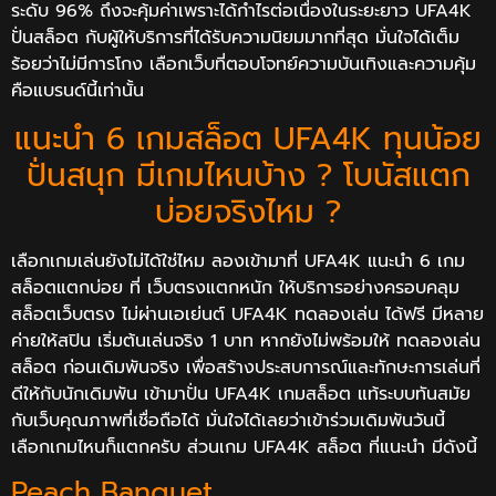
ระดับ 96% ถึงจะคุ้มค่าเพราะได้กำไรต่อเนื่องในระยะยาว UFA4K
ปั่นสล็อต กับผู้ให้บริการที่ได้รับความนิยมมากที่สุด มั่นใจได้เต็ม
ร้อยว่าไม่มีการโกง เลือกเว็บที่ตอบโจทย์ความบันเทิงและความคุ้ม
คือแบรนด์นี้เท่านั้น
แนะนำ 6 เกมสล็อต UFA4K ทุนน้อย
ปั่นสนุก มีเกมไหนบ้าง ? โบนัสแตก
บ่อยจริงไหม ?
เลือกเกมเล่นยังไม่ได้ใช่ไหม ลองเข้ามาที่ UFA4K แนะนำ 6 เกม
สล็อตแตกบ่อย ที่ เว็บตรงแตกหนัก ให้บริการอย่างครอบคลุม
สล็อตเว็บตรง ไม่ผ่านเอเย่นต์ UFA4K ทดลองเล่น ได้ฟรี มีหลาย
ค่ายให้สปิน เริ่มต้นเล่นจริง 1 บาท หากยังไม่พร้อมให้ ทดลองเล่น
สล็อต ก่อนเดิมพันจริง เพื่อสร้างประสบการณ์และทักษะการเล่นที่
ดีให้กับนักเดิมพัน เข้ามาปั่น UFA4K เกมสล็อต แท้ระบบทันสมัย
กับเว็บคุณภาพที่เชื่อถือได้ มั่นใจได้เลยว่าเข้าร่วมเดิมพันวันนี้
เลือกเกมไหนก็แตกครับ ส่วนเกม UFA4K สล็อต ที่แนะนำ มีดังนี้
Peach Banquet