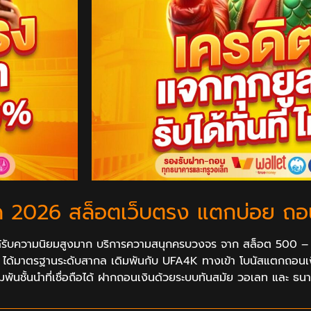
ุด 2026 สล็อตเว็บตรง แตกบ่อย ถอน
ี่ได้รับความนิยมสูงมาก บริการความสนุกครบวงจร จาก สล็อต 50
ตรง ได้มาตรฐานระดับสากล เดิมพันกับ UFA4K ทางเข้า โบนัสแตกถอนเงิ
มพันชั้นนำที่เชื่อถือได้ ฝากถอนเงินด้วยระบบทันสมัย วอเลท และ ธน