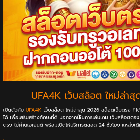
UFA4K เว็บสล็อต ใหม่ล่าส
เปิดตัวกับ
UFA4K
เว็บสล็อต ใหม่ล่าสุด 2026 สล็อตเว็บตรง ท
ได้ เพื่อเสริมสร้างทักษะที่ดี นอกจากนี้ในการเล่นเกม เว็บสล็อต
ตรง ไม่ผ่านเอเย่นต์ พร้อมเปิดให้บริการตลอด 24 ชั่วโมง แหล่งเดิ