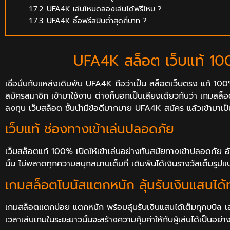
1.7.2
UFA4K เล่นโหมดลองเล่นได้ฟรีไหม ?
1.7.3
UFA4K ซื้อฟรีสปินต่ำสุดกี่บาท ?
UFA4K สล็อต เว็บแท้ 100
เชื่อมั่นกับแหล่งเดิมพัน UFA4K ถือว่าเป็น สล็อตเว็บตรง แท้ 
สมัครสมาชิก เข้ามาใช้งาน ต่างก็บอกเป็นเสียงเดียวกันว่า เกมสล็
ลงทุน เว็บสล็อต ชั้นนำมีข้อดีมากมาย UFA4K สมัคร แล้วเข้ามาเป็
เว็บแท้ ช่องทางเข้าเล่นปลอดภัย
เว็บสล็อตแท้ 100% เปิดให้เข้าเล่นอย่างทันสมัยทางเข้าปลอดภัย อ
นั้น ไม่พลาดทุกความสนุกสนานเต็มที่ เดิมพันได้เงินรางวัลเต็มรูปแบบ
เกมสล็อตโบนัสแตกหนัก ลุ้นรับเงินแสนได้ท
เกมสล็อตแตกบ่อย แตกหนัก พร้อมลุ้นรับเงินแสนได้เต็มทุกบบิล เ
เวลาเล่นเกมในระยะยาวนั้นจะสร้างความคุ้มค่าให้กับผู้เล่นได้เป็นอย่