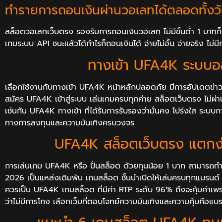
ทำรายการถอนเงินผ่านวอเลทได้ตลอดทั้งว
สล็อตวอเลทเว็บตรง รองรับการถอนเงินวอเลท ไม่มีขั้นต่ำ 1 บาทก็ถ
เกมระบบ API ชนะแล้วได้กำไรก็ถอนเงินได้ จ่ายไม่อั้น จ่ายจริง ไม
ทางเข้า UFA4K ระบบออโ
เลือกใช้งานกับทางเข้า UFA4K หน้าหลักปลอดภัย มีการอัปเดตข่าวส
สมัคร UFA4K เข้าสู่ระบบ เล่นเกมครบทุกค่าย สล็อตเว็บตรง ไม่ผ่าน
เช่นกัน UFA4K ทางเข้า ที่ได้รับการรับรองว่ามั่นคง โปร่งใส ระบ
ทางการลงทุนและความบันเทิงครบวงจร
UFA4K สล็อตเว็บตรง แตกง่า
การเล่นเกม UFA4K หรือ ปั่นสล็อต ด้วยทุนน้อย 1 บาท สามารถทำให
2026 เป็นแหล่งเดิมพัน เกมสล็อต ชั้นนำเปิดให้เล่นครบทุกแบรนด
ควรเป็น UFA4K เกมสล็อต ที่มีค่า RTP ระดับ 96% ถึงจะคุ้มค่าเพราะไ
ว่าไม่มีการโกง เลือกเว็บที่ตอบโจทย์ความบันเทิงและความคุ้มคือแบรนด