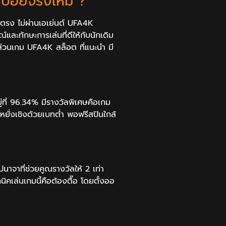
บ่อยจริงไหม ?
บตรง ไม่ผ่านเอเย่นต์ UFA4K
และทักษะการเล่นที่ดีให้กับนักเดิม
บ ส่วนเกม UFA4K สล็อต ที่แนะนำ มี
ที่ 96.34% มีรางวัลพิเศษคือเกม
หยั่งเชิงด้วยเบทต่ำ พอฟรีสปินใกล้
จาที่ช่วยคูณรางวัลให้ 2 เท่า
คเล่นเกมนี้คือต้องตื๊อ โดยตั้งออ