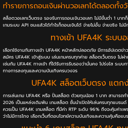
ทำรายการถอนเงินผ่านวอเลทได้ตลอดทั้งว
สล็อตวอเลทเว็บตรง รองรับการถอนเงินวอเลท ไม่มีขั้นต่ำ 1 บาทก็ถ
เกมระบบ API ชนะแล้วได้กำไรก็ถอนเงินได้ จ่ายไม่อั้น จ่ายจริง ไม
ทางเข้า UFA4K ระบบออโ
เลือกใช้งานกับทางเข้า UFA4K หน้าหลักปลอดภัย มีการอัปเดตข่าวส
สมัคร UFA4K เข้าสู่ระบบ เล่นเกมครบทุกค่าย สล็อตเว็บตรง ไม่ผ่าน
เช่นกัน UFA4K ทางเข้า ที่ได้รับการรับรองว่ามั่นคง โปร่งใส ระบ
ทางการลงทุนและความบันเทิงครบวงจร
UFA4K สล็อตเว็บตรง แตกง่า
การเล่นเกม UFA4K หรือ ปั่นสล็อต ด้วยทุนน้อย 1 บาท สามารถทำให
2026 เป็นแหล่งเดิมพัน เกมสล็อต ชั้นนำเปิดให้เล่นครบทุกแบรนด
ควรเป็น UFA4K เกมสล็อต ที่มีค่า RTP ระดับ 96% ถึงจะคุ้มค่าเพราะไ
ว่าไม่มีการโกง เลือกเว็บที่ตอบโจทย์ความบันเทิงและความคุ้มคือแบรนด