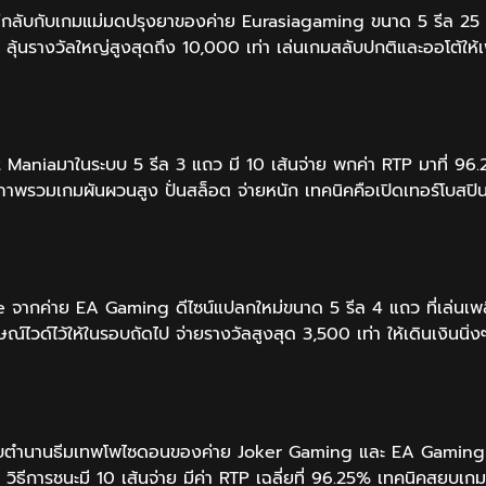
กลับกับเกมแม่มดปรุงยาของค่าย Eurasiagaming ขนาด 5 รีล 25 เส้
รี ลุ้นรางวัลใหญ่สูงสุดถึง 10,000 เท่า เล่นเกมสลับปกติและออโต้ให้
niaมาในระบบ 5 รีล 3 แถว มี 10 เส้นจ่าย พกค่า RTP มาที่ 96.22
าพรวมเกมผันผวนสูง ปั่นสล็อต จ่ายหนัก เทคนิคคือเปิดเทอร์โบสปินเ
 จากค่าย EA Gaming ดีไซน์แปลกใหม่ขนาด 5 รีล 4 แถว ที่เล่นเพ
ษณ์ไวด์ไว้ให้ในรอบถัดไป จ่ายรางวัลสูงสุด 3,500 เท่า ให้เดินเงินนิ่
ดับตำนานธีมเทพโพไซดอนของค่าย Joker Gaming และ EA Gaming มา
 วิธีการชนะมี 10 เส้นจ่าย มีค่า RTP เฉลี่ยที่ 96.25% เทคนิคสยบเก