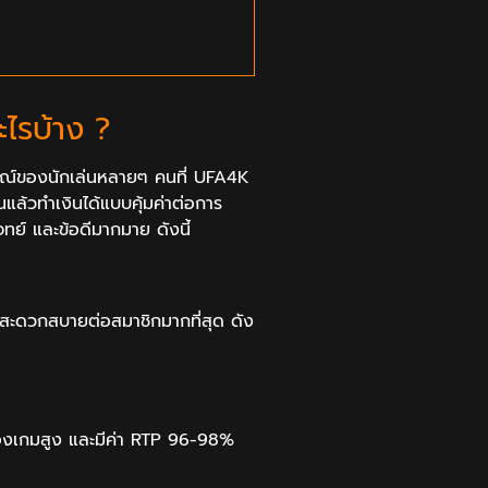
ไรบ้าง ?
การณ์ของนักเล่นหลายๆ คนที่ UFA4K
แล้วทำเงินได้แบบคุ้มค่าต่อการ
ทย์ และข้อดีมากมาย ดังนี้
ามสะดวกสบายต่อสมาชิกมากที่สุด ดัง
กของเกมสูง และมีค่า RTP 96-98%