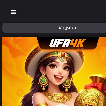
เข้าสู่ระบบ