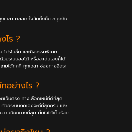
กเวลา ตลอดทั้งวันทั้งคืน สนุกกับ
างไร ?
ม โปรโมชั่น และกิจกรรมพิเศษ
ด้วยระบบออโต้ หรือจะเล่นเองก็ได้
กมได้ทุกที่ ทุกเวลา ช่องทางอิสระ
ักอย่างไร ?
ว็บตรง ทางเลือกใหม่ที่ดีที่สุด
 ด้วยระบบกดเองจะดีที่สุดครับ และ
ความนิยมมากที่สุด มั่นใจได้เต็มร้อย