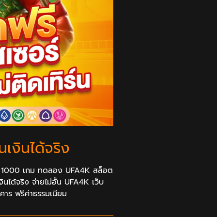
เงินได้จริง
0 – 1000 เกม ทดลอง UFA4K สล็อต
นได้จริง จ่ายไม่อั้น UFA4K เว็บ
าคาร ฟรีค่าธรรมเนียม