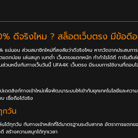
% ดีจริงไหม ? สล็อตเว็บตรง มีข้อดีอะ
100% แน่นอน ส่วนสมาชิกใหม่ที่สงสัยว่าดีจริงไหม หากวัดจากประสบ
อตแตกบ่อย เล่นสนุก เบทต่ำ เว็บตรงแตกหนัก ทำกำไรได้ดี การันตีเล่น
นส่วนหนึ่งกับทางเว็บวันนี้ UFA4K เว็บตรง มีระบบการใช้งานที่ตอบโจ
ัปเดตลิงก์ทางเข้าใหม่เพื่อพัฒนาระบบให้เข้ากับยุคเทคโนโลยีและคว
 เชื่อถือได้จริง
ุกวัน
ล่นได้ทุกวัน กับทางเข้าหลักที่ได้มาตรฐานระดับสากล อัตราการแต
างดี สร้างความสนุกได้ทุกเวลา