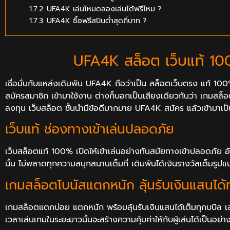
1.7.2
UFA4K เล่นโหมดลองเล่นได้ฟรีไหม ?
1.7.3
UFA4K ซื้อฟรีสปินต่ำสุดกี่บาท ?
UFA4K สล็อต เว็บแท้ 100
เชื่อมั่นกับแหล่งเดิมพัน UFA4K ถือว่าเป็น สล็อตเว็บตรง แท้ 
สมัครสมาชิก เข้ามาใช้งาน ต่างก็บอกเป็นเสียงเดียวกันว่า เกมสล็
ลงทุน เว็บสล็อต ชั้นนำมีข้อดีมากมาย UFA4K สมัคร แล้วเข้ามาเป็
เว็บแท้ ช่องทางเข้าเล่นปลอดภัย
เว็บสล็อตแท้ 100% เปิดให้เข้าเล่นอย่างทันสมัยทางเข้าปลอดภัย อ
นั้น ไม่พลาดทุกความสนุกสนานเต็มที่ เดิมพันได้เงินรางวัลเต็มรูปแบบ
เกมสล็อตโบนัสแตกหนัก ลุ้นรับเงินแสนได้ท
เกมสล็อตแตกบ่อย แตกหนัก พร้อมลุ้นรับเงินแสนได้เต็มทุกบบิล เ
เวลาเล่นเกมในระยะยาวนั้นจะสร้างความคุ้มค่าให้กับผู้เล่นได้เป็นอย่