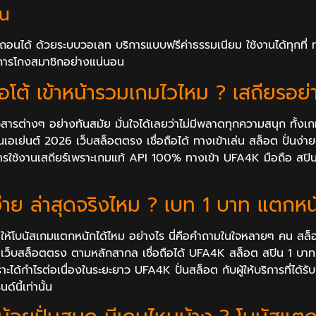
ัน
อนได้ ด้วยระบบวอเลท บริการแบบฟรีค่าธรรมเนียม ใช้งานได้ทุกที่ ทุ
่มีการโกงสมาชิกอย่างแน่นอน
ต้ เข้าหน้ารวมเกมไวไหม ? เสถียรอย่
ารต่างๆ อย่างทันสมัย มั่นใจได้เลยว่าไม่มีพลาดทุกความสนุก ทั้งเก
เอเย่นต์ 2026 เว็บสล็อตตรง เชื่อถือได้ ทางเข้าเล่น สล็อต ปั่นง่าย
บการใช้งานเสถียร์เพราะเกมแท้ API 100% ทางเข้า UFA4K มือถือ สปินเ
ย ล่าสุดจริงไหม ? เบท 1 บาท แตกหน
้โบนัสเกมแตกหนักได้ไหม อย่างไร นี่คือคำถามในใจหลายๆ คน สล็อตเ
์ เว็บสล็อตตรง ตามหลักสากล เชื่อถือได้ UFA4K สล็อต สปิน 1 บาท
ด้กำไรต่อเนื่องในระยะยาว UFA4K ปั่นสล็อต กับผู้ให้บริการที่ได้รับ
์นี้เท่านั้น