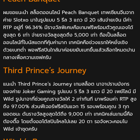
ผมขอแนะนำ สล็อตออนไลน์ Peach Banquet เทพเซียนจีนจาก
ค่าย Slotxo มาในรูปแบบ 5 รีล 3 แถว มี 20 เส้นจ่ายเงิน มีค่า
RTP อยู่ที่ 96.34% มีรางวัลพิเศษคือเกมฟรีพร้อมตัวคูณเองได้
สูงสุด 6 เท่า จ่ายรางวัลสูงสุดถึง 5,000 เท่า ถือเป็นสล็อต
ออนไลน์ที่โบนัสแตกทีคุ้มค่ามาก เทคนิคคือช่วงแรกให้หยั่งเชิง
ด้วยเบทต่ำ พอฟรีสปินใกล้มาค่อยขยับเบทขึ้นแล้วเลือกโหมดปาน
กลางเพื่อความเซฟครับ
Third Prince’s Journey
แนะนำ Third Prince’s Journey เกมสล็อต นาจาปราบมังกร
ของค่าย Joker Gaming รูปแบบ 5 รีล 3 แถว มี 20 เพย์ไลน์ มี
Wild รูปนาจาที่ช่วยคูณรางวัลให้ 2 เท่าทันที มาพร้อมค่า RTP สูง
ถึง 97.00% ส่วนฟีเจอร์ฟรีสปินแจก 15 รอบพร้อมคูณ 3 ทุก
ยอดชนะ ดันรางวัลสูงสุดได้ถึง 9,000 เท่า เทคนิคเล่นเกมนี้คือ
ต้องตื๊อ โดยตั้งออโต้สปินไหลไปเลย 20 ตา รอจังหวะคอมโบ
Wild เข้าชุดครับ