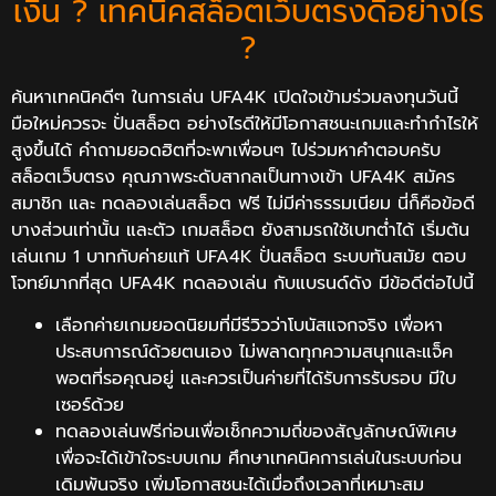
เงิน ? เทคนิคสล็อตเว็บตรงดีอย่างไร
?
ค้นหาเทคนิคดีๆ ในการเล่น UFA4K เปิดใจเข้ามร่วมลงทุนวันนี้
มือใหม่ควรจะ ปั่นสล็อต อย่างไรดีให้มีโอกาสชนะเกมและทำกำไรให้
สูงขึ้นได้ คำถามยอดฮิตที่จะพาเพื่อนๆ ไปร่วมหาคำตอบครับ
สล็อตเว็บตรง คุณภาพระดับสากลเป็นทางเข้า UFA4K สมัคร
สมาชิก และ ทดลองเล่นสล็อต ฟรี ไม่มีค่าธรรมเนียม นี่ก็คือข้อดี
บางส่วนเท่านั้น และตัว เกมสล็อต ยังสามรถใช้เบทต่ำได้ เริ่มต้น
เล่นเกม 1 บาทกับค่ายแท้ UFA4K ปั่นสล็อต ระบบทันสมัย ตอบ
โจทย์มากที่สุด UFA4K ทดลองเล่น กับแบรนด์ดัง มีข้อดีต่อไปนี้
เลือกค่ายเกมยอดนิยมที่มีรีวิวว่าโบนัสแจกจริง เพื่อหา
ประสบการณ์ด้วยตนเอง ไม่พลาดทุกความสนุกและแจ็ค
พอตที่รอคุณอยู่ และควรเป็นค่ายที่ได้รับการรับรอบ มีใบ
เซอร์ด้วย
ทดลองเล่นฟรีก่อนเพื่อเช็กความถี่ของสัญลักษณ์พิเศษ
เพื่อจะได้เข้าใจระบบเกม ศึกษาเทคนิคการเล่นในระบบก่อน
เดิมพันจริง เพิ่มโอกาสชนะได้เมื่อถึงเวลาที่เหมาะสม