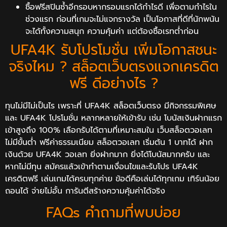
ซื้อฟรีสปินซ้ำอีกรอบหากรอบแรกได้กำไรดี เพื่อตามกำไรใน
ช่วงแรก ก่อนที่เกมจะไม่แจกรางวัล เป็นโอกาสที่ดีที่นักพนัน
จะได้ทั้งความสนุก ความคุ้มค่า แต่ต้องซื้อเรทต่ำก่อน
UFA4K รับโปรโมชั่น เพิ่มโอกาสชนะ
จริงไหม ? สล็อตเว็บตรงแจกเครดิต
ฟรี ดีอย่างไร ?
ทุนไม่มีไม่เป็นไร เพราะที่ UFA4K สล็อตเว็บตรง มีกิจกรรมพิเศษ
และ UFA4K โปรโมชั่น หลากหลายให้เข้ารับ เช่น โบนัสเงินฝากแรก
เข้าสูงถึง 100% เลือกรับได้ตามที่เหมาะสมใน เว็บสล็อตวอเลท
ไม่มีขั้นต่ำ ฟรีค่าธรรมเนียม สล็อตวอเลท เริ่มต้น 1 บาทได้ ฝาก
เงินด้วย UFA4K วอเลท ยิ่งฝากมาก ยิ่งได้โบนัสมากครับ และ
หากไม่มีทุน สมัครแล้วเข้าทำตามเงื่อนไขและรับโปร UFA4K
เครดิตฟรี เล่นเกมได้ครบทุกค่าย ข้อดีคือเล่นได้ทุกเกม เทิร์นน้อย
ถอนได้ จ่ายไม่อั้น การันตีสร้างความคุ้มค่าได้จริง
FAQs คำถามที่พบบ่อย