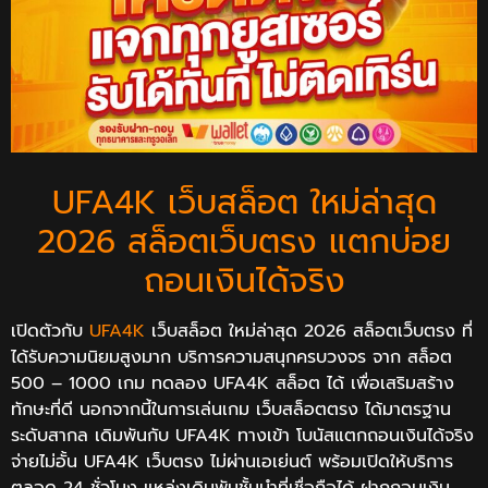
UFA4K เว็บสล็อต ใหม่ล่าสุด
2026 สล็อตเว็บตรง แตกบ่อย
ถอนเงินได้จริง
เปิดตัวกับ
UFA4K
เว็บสล็อต ใหม่ล่าสุด 2026 สล็อตเว็บตรง ที่
ได้รับความนิยมสูงมาก บริการความสนุกครบวงจร จาก สล็อต
500 – 1000 เกม ทดลอง UFA4K สล็อต ได้ เพื่อเสริมสร้าง
ทักษะที่ดี นอกจากนี้ในการเล่นเกม เว็บสล็อตตรง ได้มาตรฐาน
ระดับสากล เดิมพันกับ UFA4K ทางเข้า โบนัสแตกถอนเงินได้จริง
จ่ายไม่อั้น UFA4K เว็บตรง ไม่ผ่านเอเย่นต์ พร้อมเปิดให้บริการ
ตลอด 24 ชั่วโมง แหล่งเดิมพันชั้นนำที่เชื่อถือได้ ฝากถอนเงิน