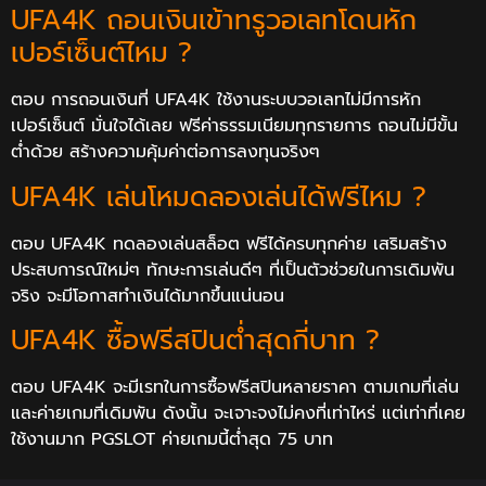
UFA4K ถอนเงินเข้าทรูวอเลทโดนหัก
เปอร์เซ็นต์ไหม ?
ตอบ การถอนเงินที่ UFA4K ใช้งานระบบวอเลทไม่มีการหัก
เปอร์เซ็นต์ มั่นใจได้เลย ฟรีค่าธรรมเนียมทุกรายการ ถอนไม่มีขั้น
ต่ำด้วย สร้างความคุ้มค่าต่อการลงทุนจริงๆ
UFA4K เล่นโหมดลองเล่นได้ฟรีไหม ?
ตอบ UFA4K ทดลองเล่นสล็อต ฟรีได้ครบทุกค่าย เสริมสร้าง
ประสบการณ์ใหม่ๆ ทักษะการเล่นดีๆ ที่เป็นตัวช่วยในการเดิมพัน
จริง จะมีโอกาสทำเงินได้มากขึ้นแน่นอน
UFA4K ซื้อฟรีสปินต่ำสุดกี่บาท ?
ตอบ UFA4K จะมีเรทในการซื้อฟรีสปินหลายราคา ตามเกมที่เล่น
และค่ายเกมที่เดิมพัน ดังนั้น จะเจาะจงไม่คงที่เท่าไหร่ แต่เท่าที่เคย
ใช้งานมาก PGSLOT ค่ายเกมนี้ต่ำสุด 75 บาท