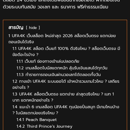
ด้วยระบบทันสมัย วอเลท และ ธนาคาร ฟรีค่าธรรมเนียม
สารบัญ
hide
1
UFA4K เว็บสล็อต ใหม่ล่าสุด 2026 สล็อตเว็บตรง แตกบ่อย
ถอนเงินได้จริง
1.1
UFA4K สล็อต เว็บแท้ 100% ดีจริงไหม ? สล็อตเว็บตรง มี
ข้อดีอะไรบ้าง ?
1.1.1
เว็บแท้ ช่องทางเข้าเล่นปลอดภัย
1.1.2
เกมสล็อตโบนัสแตกหนัก ลุ้นรับเงินแสนได้ทุกวัน
1.1.3
ทำรายการถอนเงินผ่านวอเลทได้ตลอดทั้งวัน
1.2
ทางเข้า UFA4K ระบบออโต้ เข้าหน้ารวมเกมไวไหม ? เสถียร
อย่างไร ?
1.3
UFA4K สล็อตเว็บตรง แตกง่าย ล่าสุดจริงไหม ? เบท 1
บาท แตกหนักอย่างไร ?
1.4
แนะนำ 6 เกมสล็อต UFA4K ทุนน้อยปั่นสนุก มีเกมไหนบ้าง
? โบนัสแตกบ่อยจริงไหม ?
1.4.1
Peach Banquet
1.4.2
Third Prince’s Journey