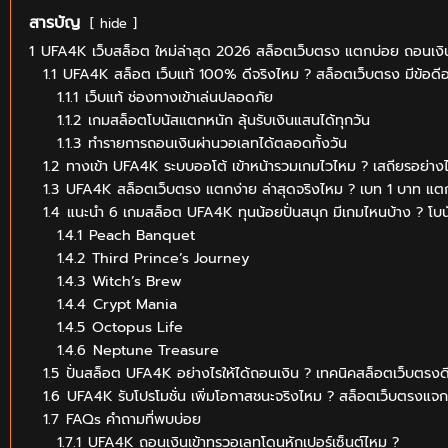
สารบัญ
hide
1
UFA4K เว็บสล็อต ใหม่ล่าสุด 2026 สล็อตเว็บตรง แตกบ่อย ถอนเงิน
1.1
UFA4K สล็อต เว็บแท้ 100% ดีจริงไหม ? สล็อตเว็บตรง มีข้อดีอ
1.1.1
เว็บแท้ ช่องทางเข้าเล่นปลอดภัย
1.1.2
เกมสล็อตโบนัสแตกหนัก ลุ้นรับเงินแสนได้ทุกวัน
1.1.3
ทำรายการถอนเงินผ่านวอเลทได้ตลอดทั้งวัน
1.2
ทางเข้า UFA4K ระบบออโต้ เข้าหน้ารวมเกมไวไหม ? เสถียรอย่าง
1.3
UFA4K สล็อตเว็บตรง แตกง่าย ล่าสุดจริงไหม ? เบท 1 บาท แต
1.4
แนะนำ 6 เกมสล็อต UFA4K ทุนน้อยปั่นสนุก มีเกมไหนบ้าง ? โบ
1.4.1
Peach Banquet
1.4.2
Third Prince’s Journey
1.4.3
Witch’s Brew
1.4.4
Crypt Mania
1.4.5
Octopus Life
1.4.6
Neptune Treasure
1.5
ปั่นสล็อต UFA4K อย่างไรให้ได้ถอนเงิน ? เทคนิคสล็อตเว็บตรงด
1.6
UFA4K รับโปรโมชั่น เพิ่มโอกาสชนะจริงไหม ? สล็อตเว็บตรงแจกเ
1.7
FAQs คำถามที่พบบ่อย
1.7.1
UFA4K ถอนเงินเข้าทรูวอเลทโดนหักเปอร์เซ็นต์ไหม ?