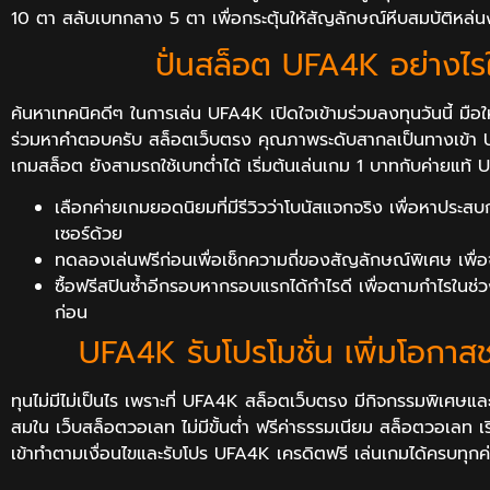
10 ตา สลับเบทกลาง 5 ตา เพื่อกระตุ้นให้สัญลักษณ์หีบสมบัติหล่น
ปั่นสล็อต UFA4K อย่างไรใ
ค้นหาเทคนิคดีๆ ในการเล่น UFA4K เปิดใจเข้ามร่วมลงทุนวันนี้ มือใ
ร่วมหาคำตอบครับ สล็อตเว็บตรง คุณภาพระดับสากลเป็นทางเข้า UFA4
เกมสล็อต ยังสามรถใช้เบทต่ำได้ เริ่มต้นเล่นเกม 1 บาทกับค่ายแท้
เลือกค่ายเกมยอดนิยมที่มีรีวิวว่าโบนัสแจกจริง เพื่อหาประ
เซอร์ด้วย
ทดลองเล่นฟรีก่อนเพื่อเช็กความถี่ของสัญลักษณ์พิเศษ เพื่อจ
ซื้อฟรีสปินซ้ำอีกรอบหากรอบแรกได้กำไรดี เพื่อตามกำไรในช่วงแ
ก่อน
UFA4K รับโปรโมชั่น เพิ่มโอกาส
ทุนไม่มีไม่เป็นไร เพราะที่ UFA4K สล็อตเว็บตรง มีกิจกรรมพิเศษแล
สมใน เว็บสล็อตวอเลท ไม่มีขั้นต่ำ ฟรีค่าธรรมเนียม สล็อตวอเลท เ
เข้าทำตามเงื่อนไขและรับโปร UFA4K เครดิตฟรี เล่นเกมได้ครบทุกค่าย 