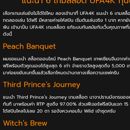
แนะนำ 6 เกมสล็อต UFA4K ทุนน้
เลือกเกมเล่นยังไม่ได้ใช่ไหม ลองเข้ามาที่ UFA4K แนะนำ 6 เกมสล
ทดลองเล่น ได้ฟรี มีหลายค่ายให้สปิน เริ่มต้นเล่นจริง 1 บาท หากยั
พัน เข้ามาปั่น UFA4K เกมสล็อต แท้ระบบทันสมัยกับเว็บคุณภาพที่เชื
ดังนี้
Peach Banquet
ผมขอแนะนำ สล็อตออนไลน์ Peach Banquet เทพเซียนจีนจากค่าย Slo
ฟรีพร้อมตัวคูณเองได้สูงสุด 6 เท่า จ่ายรางวัลสูงสุดถึง 5,000 เท
มาค่อยขยับเบทขึ้นแล้วเลือกโหมดปานกลางเพื่อความเซฟครับ
Third Prince’s Journey
แนะนำ Third Prince’s Journey เกมสล็อต นาจาปราบมังกรของค่าย
ทันที มาพร้อมค่า RTP สูงถึง 97.00% ส่วนฟีเจอร์ฟรีสปินแจก 15 
โต้สปินไหลไปเลย 20 ตา รอจังหวะคอมโบ Wild เข้าชุดครับ
Witch’s Brew