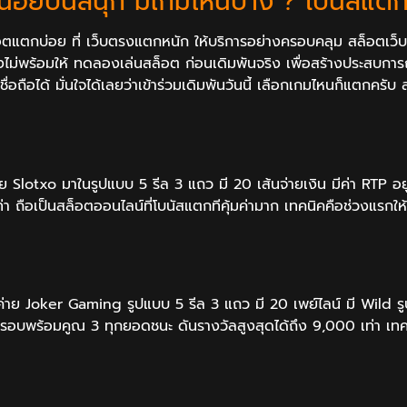
อยปั่นสนุก มีเกมไหนบ้าง ? โบนัสแตก
็อตแตกบ่อย ที่ เว็บตรงแตกหนัก ให้บริการอย่างครอบคลุม สล็อตเว็
งไม่พร้อมให้ ทดลองเล่นสล็อต ก่อนเดิมพันจริง เพื่อสร้างประสบการณ์
่อถือได้ มั่นใจได้เลยว่าเข้าร่วมเดิมพันวันนี้ เลือกเกมไหนก็แตกครั
txo มาในรูปแบบ 5 รีล 3 แถว มี 20 เส้นจ่ายเงิน มีค่า RTP อยู่
่า ถือเป็นสล็อตออนไลน์ที่โบนัสแตกทีคุ้มค่ามาก เทคนิคคือช่วงแรกให้
 Joker Gaming รูปแบบ 5 รีล 3 แถว มี 20 เพย์ไลน์ มี Wild รูปนา
รอบพร้อมคูณ 3 ทุกยอดชนะ ดันรางวัลสูงสุดได้ถึง 9,000 เท่า เทคนิ