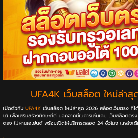
UFA4K เว็บสล็อต ใหม่ล่าส
เปิดตัวกับ
UFA4K
เว็บสล็อต ใหม่ล่าสุด 2026 สล็อตเว็บตรง ท
ได้ เพื่อเสริมสร้างทักษะที่ดี นอกจากนี้ในการเล่นเกม เว็บสล็อต
ตรง ไม่ผ่านเอเย่นต์ พร้อมเปิดให้บริการตลอด 24 ชั่วโมง แหล่งเดิ