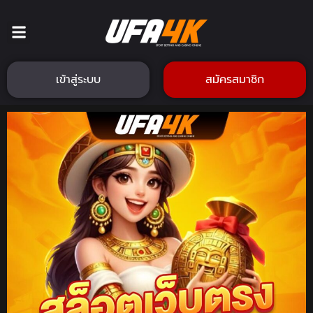
เข้าสู่ระบบ
สมัครสมาชิก