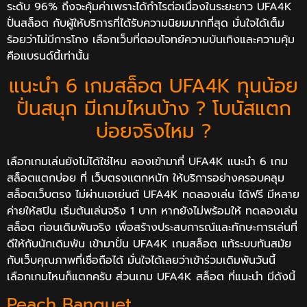
ระดับ 96% ถึงจะคุ้มค่าเพราะได้กำไรต่อเนื่องในระยะยาว UFA4K
ปั่นสล็อต กับผู้ให้บริการที่ได้รับความนิยมมากที่สุด มั่นใจได้เต็ม
ร้อยว่าไม่มีการโกง เลือกเว็บที่ตอบโจทย์ความบันเทิงและความคุ้ม
คือแบรนด์นี้เท่านั้น
แนะนำ 6 เกมสล็อต UFA4K ทุนน้อย
ปั่นสนุก มีเกมไหนบ้าง ? โบนัสแตก
บ่อยจริงไหม ?
เลือกเกมเล่นยังไม่ได้ใช่ไหม ลองเข้ามาที่ UFA4K แนะนำ 6 เกม
สล็อตแตกบ่อย ที่ เว็บตรงแตกหนัก ให้บริการอย่างครอบคลุม
สล็อตเว็บตรง ไม่ผ่านเอเย่นต์ UFA4K ทดลองเล่น ได้ฟรี มีหลาย
ค่ายให้สปิน เริ่มต้นเล่นจริง 1 บาท หากยังไม่พร้อมให้ ทดลองเล่น
สล็อต ก่อนเดิมพันจริง เพื่อสร้างประสบการณ์และทักษะการเล่นที่
ดีให้กับนักเดิมพัน เข้ามาปั่น UFA4K เกมสล็อต แท้ระบบทันสมัย
กับเว็บคุณภาพที่เชื่อถือได้ มั่นใจได้เลยว่าเข้าร่วมเดิมพันวันนี้
เลือกเกมไหนก็แตกครับ ส่วนเกม UFA4K สล็อต ที่แนะนำ มีดังนี้
Peach Banquet