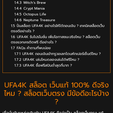
1.4.3
Witch’s Brew
1.4.4
Crypt Mania
1.4.5
Octopus Life
1.4.6
Neptune Treasure
1.5
ปั่นสล็อต UFA4K อย่างไรให้ได้ถอนเงิน ? เทคนิคสล็อตเว็บ
ตรงดีอย่างไร ?
1.6
UFA4K รับโปรโมชั่น เพิ่มโอกาสชนะจริงไหม ? สล็อตเว็บ
ตรงแจกเครดิตฟรี ดีอย่างไร ?
1.7
FAQs คำถามที่พบบ่อย
1.7.1
UFA4K ถอนเงินเข้าทรูวอเลทโดนหักเปอร์เซ็นต์ไหม ?
1.7.2
UFA4K เล่นโหมดลองเล่นได้ฟรีไหม ?
1.7.3
UFA4K ซื้อฟรีสปินต่ำสุดกี่บาท ?
UFA4K สล็อต เว็บแท้ 100% ดีจริง
ไหม ? สล็อตเว็บตรง มีข้อดีอะไรบ้าง
?
เชื่อมั่นกับแหล่งเดิมพัน UFA4K ถือว่าเป็น สล็อตเว็บตรง แท้