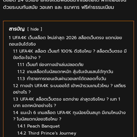
ด้วยระบบทันสมัย วอเลท และ ธนาคาร ฟรีค่าธรรมเนียม
สารบัญ
hide
1
UFA4K เว็บสล็อต ใหม่ล่าสุด 2026 สล็อตเว็บตรง แตกบ่อย
ถอนเงินได้จริง
1.1
UFA4K สล็อต เว็บแท้ 100% ดีจริงไหม ? สล็อตเว็บตรง มี
ข้อดีอะไรบ้าง ?
1.1.1
เว็บแท้ ช่องทางเข้าเล่นปลอดภัย
1.1.2
เกมสล็อตโบนัสแตกหนัก ลุ้นรับเงินแสนได้ทุกวัน
1.1.3
ทำรายการถอนเงินผ่านวอเลทได้ตลอดทั้งวัน
1.2
ทางเข้า UFA4K ระบบออโต้ เข้าหน้ารวมเกมไวไหม ? เสถียร
อย่างไร ?
1.3
UFA4K สล็อตเว็บตรง แตกง่าย ล่าสุดจริงไหม ? เบท 1
บาท แตกหนักอย่างไร ?
1.4
แนะนำ 6 เกมสล็อต UFA4K ทุนน้อยปั่นสนุก มีเกมไหนบ้าง
? โบนัสแตกบ่อยจริงไหม ?
1.4.1
Peach Banquet
1.4.2
Third Prince’s Journey