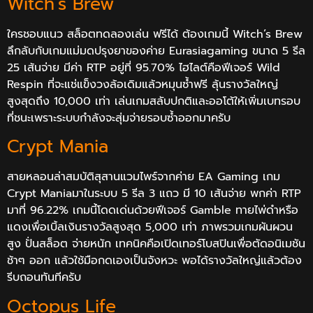
Witch’s Brew
ใครชอบแนว สล็อตทดลองเล่น ฟรีได้ ต้องเกมนี้ Witch’s Brew
ลึกลับกับเกมแม่มดปรุงยาของค่าย Eurasiagaming ขนาด 5 รีล
25 เส้นจ่าย มีค่า RTP อยู่ที่ 95.70% ไฮไลต์คือฟีเจอร์ Wild
Respin ที่จะแช่แข็งวงล้อเดิมแล้วหมุนซ้ำฟรี ลุ้นรางวัลใหญ่
สูงสุดถึง 10,000 เท่า เล่นเกมสลับปกติและออโต้ให้เพิ่มเบทรอบ
ที่ชนะเพราะระบบกำลังจะสุ่มจ่ายรอบซ้ำออกมาครับ
Crypt Mania
สายหลอนล่าสมบัติสุสานแวมไพร์จากค่าย EA Gaming เกม
Crypt Maniaมาในระบบ 5 รีล 3 แถว มี 10 เส้นจ่าย พกค่า RTP
มาที่ 96.22% เกมนี้โดดเด่นด้วยฟีเจอร์ Gamble ทายไพ่ดำหรือ
แดงเพื่อเบิ้ลเงินรางวัลสูงสุด 5,000 เท่า ภาพรวมเกมผันผวน
สูง ปั่นสล็อต จ่ายหนัก เทคนิคคือเปิดเทอร์โบสปินเพื่อตัดอนิเมชัน
ช้าๆ ออก แล้วใช้มือกดเองเป็นจังหวะ พอได้รางวัลใหญ่แล้วต้อง
รีบถอนทันทีครับ
Octopus Life