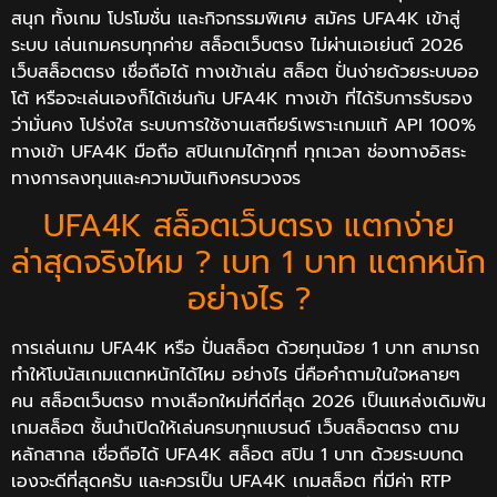
สนุก ทั้งเกม โปรโมชั่น และกิจกรรมพิเศษ สมัคร UFA4K เข้าสู่
ระบบ เล่นเกมครบทุกค่าย สล็อตเว็บตรง ไม่ผ่านเอเย่นต์ 2026
เว็บสล็อตตรง เชื่อถือได้ ทางเข้าเล่น สล็อต ปั่นง่ายด้วยระบบออ
โต้ หรือจะเล่นเองก็ได้เช่นกัน UFA4K ทางเข้า ที่ได้รับการรับรอง
ว่ามั่นคง โปร่งใส ระบบการใช้งานเสถียร์เพราะเกมแท้ API 100%
ทางเข้า UFA4K มือถือ สปินเกมได้ทุกที่ ทุกเวลา ช่องทางอิสระ
ทางการลงทุนและความบันเทิงครบวงจร
UFA4K สล็อตเว็บตรง แตกง่าย
ล่าสุดจริงไหม ? เบท 1 บาท แตกหนัก
อย่างไร ?
การเล่นเกม UFA4K หรือ ปั่นสล็อต ด้วยทุนน้อย 1 บาท สามารถ
ทำให้โบนัสเกมแตกหนักได้ไหม อย่างไร นี่คือคำถามในใจหลายๆ
คน สล็อตเว็บตรง ทางเลือกใหม่ที่ดีที่สุด 2026 เป็นแหล่งเดิมพัน
เกมสล็อต ชั้นนำเปิดให้เล่นครบทุกแบรนด์ เว็บสล็อตตรง ตาม
หลักสากล เชื่อถือได้ UFA4K สล็อต สปิน 1 บาท ด้วยระบบกด
เองจะดีที่สุดครับ และควรเป็น UFA4K เกมสล็อต ที่มีค่า RTP