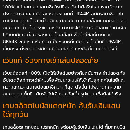
100% แน่นอน ส่วนสมาชิกใหม่ที่สงสัยว่าดีจริงไหม หากวัดจาก
ประสบการณ์ของนักเล่นหลายๆ คนที่ UFA4K สมัครสมาชิก เข้า
มาใช้งาน ต่างก็บอกเป็นเสียงเดียวกันว่า เกมสล็อตแตกบ่อย เล่น
สนุก เบทต่ำ เว็บตรงแตกหนัก ทำกำไรได้ดี การันตีเล่นแล้วทำเงิน
ได้แบบคุ้มค่าต่อการลงทุน เว็บสล็อต ชั้นนำมีข้อดีมากมาย
UFA4K สมัคร แล้วเข้ามาเป็นส่วนหนึ่งกับทางเว็บวันนี้ UFA4K
เว็บตรง มีระบบการใช้งานที่ตอบโจทย์ และข้อดีมากมาย ดังนี้
เว็บแท้ ช่องทางเข้าเล่นปลอดภัย
เว็บสล็อตแท้ 100% เปิดให้เข้าเล่นอย่างทันสมัยทางเข้าปลอดภัย
อัปเดตลิงก์ทางเข้าใหม่เพื่อพัฒนาระบบให้เข้ากับยุคเทคโนโลยีและ
ความสะดวกสบายต่อสมาชิกมากที่สุด ดังนั้น ไม่พลาดทุกความ
สนุกสนานเต็มที่ เดิมพันได้เงินรางวัลเต็มรูปแบบ เชื่อถือได้จริง
เกมสล็อตโบนัสแตกหนัก ลุ้นรับเงินแสน
ได้ทุกวัน
เกมสล็อตแตกบ่อย แตกหนัก พร้อมลุ้นรับเงินแสนได้เต็มทุกบบิล