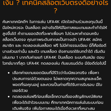
เงิน ? เทคนิคสล็อตเว็บตรงดีอย่างไร
?
ค้นหาเทคนิคดีๆ ในการเล่น UFA4K เปิดใจเข้ามร่วมลงทุนวันนี้
มือใหม่ควรจะ ปั่นสล็อต อย่างไรดีให้มีโอกาสชนะเกมและทำกำไรให้
สูงขึ้นได้ คำถามยอดฮิตที่จะพาเพื่อนๆ ไปร่วมหาคำตอบครับ
สล็อตเว็บตรง คุณภาพระดับสากลเป็นทางเข้า UFA4K สมัคร
สมาชิก และ ทดลองเล่นสล็อต ฟรี ไม่มีค่าธรรมเนียม นี่ก็คือข้อดี
บางส่วนเท่านั้น และตัว เกมสล็อต ยังสามรถใช้เบทต่ำได้ เริ่มต้น
เล่นเกม 1 บาทกับค่ายแท้ UFA4K ปั่นสล็อต ระบบทันสมัย ตอบ
โจทย์มากที่สุด UFA4K ทดลองเล่น กับแบรนด์ดัง มีข้อดีต่อไปนี้
เลือกค่ายเกมยอดนิยมที่มีรีวิวว่าโบนัสแจกจริง เพื่อหา
ประสบการณ์ด้วยตนเอง ไม่พลาดทุกความสนุกและแจ็ค
พอตที่รอคุณอยู่ และควรเป็นค่ายที่ได้รับการรับรอบ มีใบ
เซอร์ด้วย
ทดลองเล่นฟรีก่อนเพื่อเช็กความถี่ของสัญลักษณ์พิเศษ
เพื่อจะได้เข้าใจระบบเกม ศึกษาเทคนิคการเล่นในระบบก่อน
เดิมพันจริง เพิ่มโอกาสชนะได้เมื่อถึงเวลาที่เหมาะสม