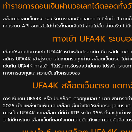
ทำรายการถอนเงินผ่านวอเลทได้ตลอดทั้งว
สล็อตวอเลทเว็บตรง รองรับการถอนเงินวอเลท ไม่มีขั้นต่ำ 1 บาทก็ถ
เกมระบบ API ชนะแล้วได้กำไรก็ถอนเงินได้ จ่ายไม่อั้น จ่ายจริง ไม
ทางเข้า UFA4K ระบบออโ
เลือกใช้งานกับทางเข้า UFA4K หน้าหลักปลอดภัย มีการอัปเดตข่าวส
สมัคร UFA4K เข้าสู่ระบบ เล่นเกมครบทุกค่าย สล็อตเว็บตรง ไม่ผ่าน
เช่นกัน UFA4K ทางเข้า ที่ได้รับการรับรองว่ามั่นคง โปร่งใส ระบ
ทางการลงทุนและความบันเทิงครบวงจร
UFA4K สล็อตเว็บตรง แตกง่า
การเล่นเกม UFA4K หรือ ปั่นสล็อต ด้วยทุนน้อย 1 บาท สามารถทำให
2026 เป็นแหล่งเดิมพัน เกมสล็อต ชั้นนำเปิดให้เล่นครบทุกแบรนด
ควรเป็น UFA4K เกมสล็อต ที่มีค่า RTP ระดับ 96% ถึงจะคุ้มค่าเพราะไ
ว่าไม่มีการโกง เลือกเว็บที่ตอบโจทย์ความบันเทิงและความคุ้มคือแบรนด