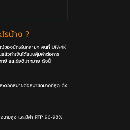
ไรบ้าง ?
การณ์ของนักเล่นหลายๆ คนที่ UFA4K
แล้วทำเงินได้แบบคุ้มค่าต่อการ
ทย์ และข้อดีมากมาย ดังนี้
ามสะดวกสบายต่อสมาชิกมากที่สุด ดัง
กของเกมสูง และมีค่า RTP 96-98%