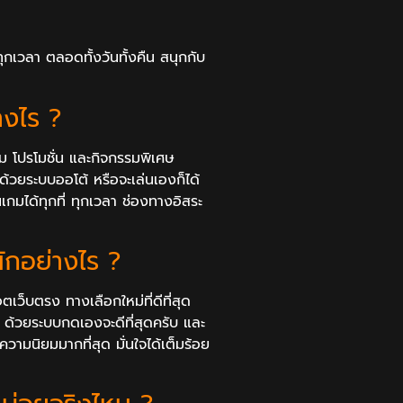
กเวลา ตลอดทั้งวันทั้งคืน สนุกกับ
างไร ?
ม โปรโมชั่น และกิจกรรมพิเศษ
ด้วยระบบออโต้ หรือจะเล่นเองก็ได้
กมได้ทุกที่ ทุกเวลา ช่องทางอิสระ
ักอย่างไร ?
ว็บตรง ทางเลือกใหม่ที่ดีที่สุด
 ด้วยระบบกดเองจะดีที่สุดครับ และ
ความนิยมมากที่สุด มั่นใจได้เต็มร้อย