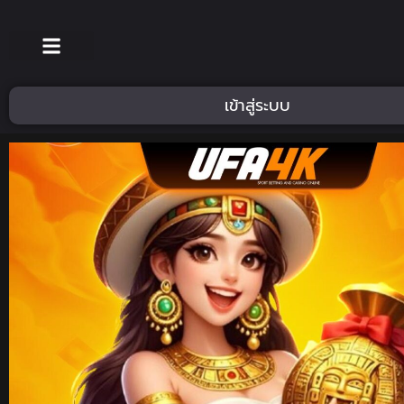
เข้าสู่ระบบ