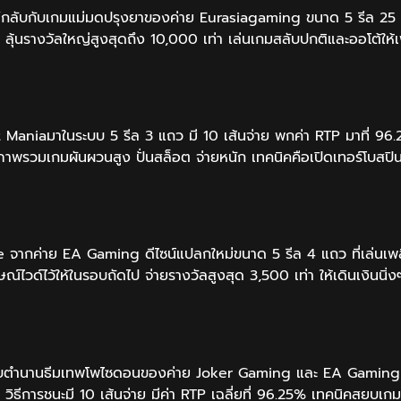
กลับกับเกมแม่มดปรุงยาของค่าย Eurasiagaming ขนาด 5 รีล 25 เส้
รี ลุ้นรางวัลใหญ่สูงสุดถึง 10,000 เท่า เล่นเกมสลับปกติและออโต้ให้
niaมาในระบบ 5 รีล 3 แถว มี 10 เส้นจ่าย พกค่า RTP มาที่ 96.22
าพรวมเกมผันผวนสูง ปั่นสล็อต จ่ายหนัก เทคนิคคือเปิดเทอร์โบสปินเ
 จากค่าย EA Gaming ดีไซน์แปลกใหม่ขนาด 5 รีล 4 แถว ที่เล่นเพ
ษณ์ไวด์ไว้ให้ในรอบถัดไป จ่ายรางวัลสูงสุด 3,500 เท่า ให้เดินเงินนิ่
ดับตำนานธีมเทพโพไซดอนของค่าย Joker Gaming และ EA Gaming มา
 วิธีการชนะมี 10 เส้นจ่าย มีค่า RTP เฉลี่ยที่ 96.25% เทคนิคสยบเก