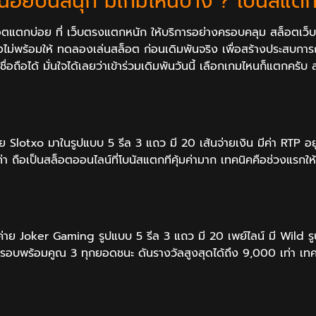
อยปั่นสนุก มีเกมไหนบ้าง ? โบนัสแตก
็อตแตกบ่อย ที่ เว็บตรงแตกหนัก ให้บริการอย่างครอบคลุม สล็อตเว็
งไม่พร้อมให้ ทดลองเล่นสล็อต ก่อนเดิมพันจริง เพื่อสร้างประสบการณ์
่อถือได้ มั่นใจได้เลยว่าเข้าร่วมเดิมพันวันนี้ เลือกเกมไหนก็แตกครั
txo มาในรูปแบบ 5 รีล 3 แถว มี 20 เส้นจ่ายเงิน มีค่า RTP อยู่
่า ถือเป็นสล็อตออนไลน์ที่โบนัสแตกทีคุ้มค่ามาก เทคนิคคือช่วงแรกให้
 Joker Gaming รูปแบบ 5 รีล 3 แถว มี 20 เพย์ไลน์ มี Wild รูปนา
รอบพร้อมคูณ 3 ทุกยอดชนะ ดันรางวัลสูงสุดได้ถึง 9,000 เท่า เทคนิ