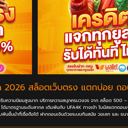
ุด 2026 สล็อตเว็บตรง แตกบ่อย ถอน
ี่ได้รับความนิยมสูงมาก บริการความสนุกครบวงจร จาก สล็อต 50
ตรง ได้มาตรฐานระดับสากล เดิมพันกับ UFA4K ทางเข้า โบนัสแตกถอนเงิ
มพันชั้นนำที่เชื่อถือได้ ฝากถอนเงินด้วยระบบทันสมัย วอเลท และ ธน