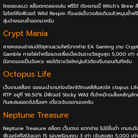
ใครชอบแนว สล็อตทดลองเล่น ฟรีได้ ต้องเกมนี้ Witch’s Brew ลึ
ไฮไลต์คือฟีเจอร์ Wild Respin ที่จะแช่แข็งวงล้อเดิมแล้วหมุนซ้ำฟ
สุ่มจ่ายรอบซ้ำออกมาครับ
Crypt Mania
สายหลอนล่าสมบัติสุสานแวมไพร์จากค่าย EA Gaming เกม Crypt Ma
Gamble ทายไพ่ดำหรือแดงเพื่อเบิ้ลเงินรางวัลสูงสุด 5,000 เท่า ภ
มือกดเองเป็นจังหวะ พอได้รางวัลใหญ่แล้วต้องรีบถอนทันทีครับ
Octopus Life
เว็บเกมสล็อต ขอแนะนำเกมท่องโลกใต้ทะเลสีสันสดใส ctopus Life
RTP อยู่ที่ 96.50% มีฟีเจอร์ Sticky Wild ที่เจ้าหมึกจะล็อคสัญลัก
กินสะสมยอดไปเรื่อยๆ เดี๋ยวเงินงอกเองครับ
Neptune Treasure
Neptune Treasure สล็อต เว็บตรง แตกง่าย ไม่มีขั้นต่ำ เกมระ
ฟีเจอร์ฟรีสปินแจก 15 รอบพร้อมคูณ 3 เท่า เงินสูงสุด 5,000 เท่า