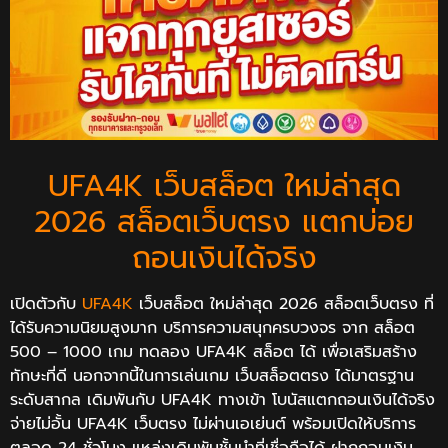
UFA4K เว็บสล็อต ใหม่ล่าสุด
2026 สล็อตเว็บตรง แตกบ่อย
ถอนเงินได้จริง
เปิดตัวกับ
UFA4K
เว็บสล็อต ใหม่ล่าสุด 2026 สล็อตเว็บตรง ที่
ได้รับความนิยมสูงมาก บริการความสนุกครบวงจร จาก สล็อต
500 – 1000 เกม ทดลอง UFA4K สล็อต ได้ เพื่อเสริมสร้าง
ทักษะที่ดี นอกจากนี้ในการเล่นเกม เว็บสล็อตตรง ได้มาตรฐาน
ระดับสากล เดิมพันกับ UFA4K ทางเข้า โบนัสแตกถอนเงินได้จริง
จ่ายไม่อั้น UFA4K เว็บตรง ไม่ผ่านเอเย่นต์ พร้อมเปิดให้บริการ
ตลอด 24 ชั่วโมง แหล่งเดิมพันชั้นนำที่เชื่อถือได้ ฝากถอนเงิน