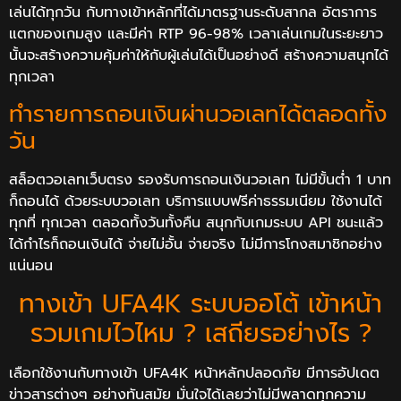
เล่นได้ทุกวัน กับทางเข้าหลักที่ได้มาตรฐานระดับสากล อัตราการ
แตกของเกมสูง และมีค่า RTP 96-98% เวลาเล่นเกมในระยะยาว
นั้นจะสร้างความคุ้มค่าให้กับผู้เล่นได้เป็นอย่างดี สร้างความสนุกได้
ทุกเวลา
ทำรายการถอนเงินผ่านวอเลทได้ตลอดทั้ง
วัน
สล็อตวอเลทเว็บตรง รองรับการถอนเงินวอเลท ไม่มีขั้นต่ำ 1 บาท
ก็ถอนได้ ด้วยระบบวอเลท บริการแบบฟรีค่าธรรมเนียม ใช้งานได้
ทุกที่ ทุกเวลา ตลอดทั้งวันทั้งคืน สนุกกับเกมระบบ API ชนะแล้ว
ได้กำไรก็ถอนเงินได้ จ่ายไม่อั้น จ่ายจริง ไม่มีการโกงสมาชิกอย่าง
แน่นอน
ทางเข้า UFA4K ระบบออโต้ เข้าหน้า
รวมเกมไวไหม ? เสถียรอย่างไร ?
เลือกใช้งานกับทางเข้า UFA4K หน้าหลักปลอดภัย มีการอัปเดต
ข่าวสารต่างๆ อย่างทันสมัย มั่นใจได้เลยว่าไม่มีพลาดทุกความ