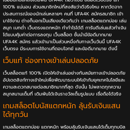
100% แน่นอน ส่วนสมาชิกใหม่ที่สงสัยว่าดีจริงไหม หากวัดจาก
ประสบการณ์ของนักเล่นหลายๆ คนที่ UFA4K สมัครสมาชิก เข้า
มาใช้งาน ต่างก็บอกเป็นเสียงเดียวกันว่า เกมสล็อตแตกบ่อย เล่น
สนุก เบทต่ำ เว็บตรงแตกหนัก ทำกำไรได้ดี การันตีเล่นแล้วทำเงิน
ได้แบบคุ้มค่าต่อการลงทุน เว็บสล็อต ชั้นนำมีข้อดีมากมาย
UFA4K สมัคร แล้วเข้ามาเป็นส่วนหนึ่งกับทางเว็บวันนี้ UFA4K
เว็บตรง มีระบบการใช้งานที่ตอบโจทย์ และข้อดีมากมาย ดังนี้
เว็บแท้ ช่องทางเข้าเล่นปลอดภัย
เว็บสล็อตแท้ 100% เปิดให้เข้าเล่นอย่างทันสมัยทางเข้าปลอดภัย
อัปเดตลิงก์ทางเข้าใหม่เพื่อพัฒนาระบบให้เข้ากับยุคเทคโนโลยีและ
ความสะดวกสบายต่อสมาชิกมากที่สุด ดังนั้น ไม่พลาดทุกความ
สนุกสนานเต็มที่ เดิมพันได้เงินรางวัลเต็มรูปแบบ เชื่อถือได้จริง
เกมสล็อตโบนัสแตกหนัก ลุ้นรับเงินแสน
ได้ทุกวัน
เกมสล็อตแตกบ่อย แตกหนัก พร้อมลุ้นรับเงินแสนได้เต็มทุกบบิล