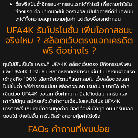
ซื้อฟรีสปินซ้ำอีกรอบหากรอบแรกได้กำไรดี เพื่อตามกำไรใน
ช่วงแรก ก่อนที่เกมจะไม่แจกรางวัล เป็นโอกาสที่ดีที่นักพนัน
จะได้ทั้งความสนุก ความคุ้มค่า แต่ต้องซื้อเรทต่ำก่อน
UFA4K รับโปรโมชั่น เพิ่มโอกาสชนะ
จริงไหม ? สล็อตเว็บตรงแจกเครดิต
ฟรี ดีอย่างไร ?
ทุนไม่มีไม่เป็นไร เพราะที่ UFA4K สล็อตเว็บตรง มีกิจกรรมพิเศษ
และ UFA4K โปรโมชั่น หลากหลายให้เข้ารับ เช่น โบนัสเงินฝากแรก
เข้าสูงถึง 100% เลือกรับได้ตามที่เหมาะสมใน เว็บสล็อตวอเลท
ไม่มีขั้นต่ำ ฟรีค่าธรรมเนียม สล็อตวอเลท เริ่มต้น 1 บาทได้ ฝาก
เงินด้วย UFA4K วอเลท ยิ่งฝากมาก ยิ่งได้โบนัสมากครับ และ
หากไม่มีทุน สมัครแล้วเข้าทำตามเงื่อนไขและรับโปร UFA4K
เครดิตฟรี เล่นเกมได้ครบทุกค่าย ข้อดีคือเล่นได้ทุกเกม เทิร์นน้อย
ถอนได้ จ่ายไม่อั้น การันตีสร้างความคุ้มค่าได้จริง
FAQs คำถามที่พบบ่อย