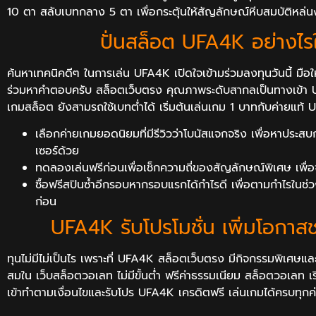
10 ตา สลับเบทกลาง 5 ตา เพื่อกระตุ้นให้สัญลักษณ์หีบสมบัติหล่น
ปั่นสล็อต UFA4K อย่างไรใ
ค้นหาเทคนิคดีๆ ในการเล่น UFA4K เปิดใจเข้ามร่วมลงทุนวันนี้ มือใ
ร่วมหาคำตอบครับ สล็อตเว็บตรง คุณภาพระดับสากลเป็นทางเข้า UFA4
เกมสล็อต ยังสามรถใช้เบทต่ำได้ เริ่มต้นเล่นเกม 1 บาทกับค่ายแท้
เลือกค่ายเกมยอดนิยมที่มีรีวิวว่าโบนัสแจกจริง เพื่อหาประ
เซอร์ด้วย
ทดลองเล่นฟรีก่อนเพื่อเช็กความถี่ของสัญลักษณ์พิเศษ เพื่อจ
ซื้อฟรีสปินซ้ำอีกรอบหากรอบแรกได้กำไรดี เพื่อตามกำไรในช่วงแ
ก่อน
UFA4K รับโปรโมชั่น เพิ่มโอกาส
ทุนไม่มีไม่เป็นไร เพราะที่ UFA4K สล็อตเว็บตรง มีกิจกรรมพิเศษแล
สมใน เว็บสล็อตวอเลท ไม่มีขั้นต่ำ ฟรีค่าธรรมเนียม สล็อตวอเลท เ
เข้าทำตามเงื่อนไขและรับโปร UFA4K เครดิตฟรี เล่นเกมได้ครบทุกค่าย 