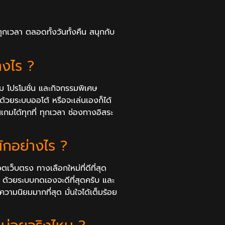
กเวลา ตลอดทั้งวันทั้งคืน สนุกกับ
างไร ?
ม โปรโมชั่น และกิจกรรมพิเศษ
ด้วยระบบออโต้ หรือจะเล่นเองก็ได้
กมได้ทุกที่ ทุกเวลา ช่องทางอิสระ
ักอย่างไร ?
ว็บตรง ทางเลือกใหม่ที่ดีที่สุด
 ด้วยระบบกดเองจะดีที่สุดครับ และ
ความนิยมมากที่สุด มั่นใจได้เต็มร้อย