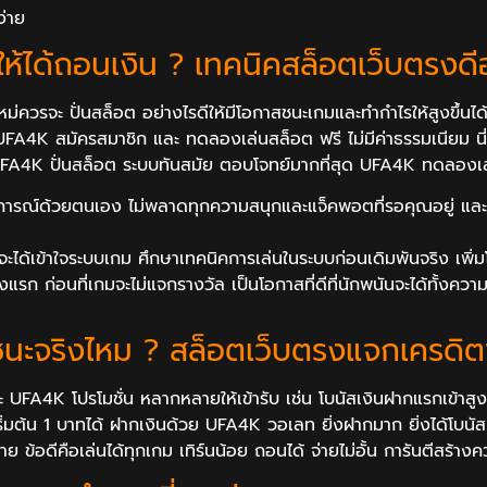
ง่าย
ห้ได้ถอนเงิน ? เทคนิคสล็อตเว็บตรงดี
หม่ควรจะ ปั่นสล็อต อย่างไรดีให้มีโอกาสชนะเกมและทำกำไรให้สูงขึ้นไ
K สมัครสมาชิก และ ทดลองเล่นสล็อต ฟรี ไม่มีค่าธรรมเนียม นี่ก็ค
 UFA4K ปั่นสล็อต ระบบทันสมัย ตอบโจทย์มากที่สุด UFA4K ทดลองเล่น
สบการณ์ด้วยตนเอง ไม่พลาดทุกความสนุกและแจ็คพอตที่รอคุณอยู่ และคว
ะได้เข้าใจระบบเกม ศึกษาเทคนิคการเล่นในระบบก่อนเดิมพันจริง เพิ่มโ
รก ก่อนที่เกมจะไม่แจกรางวัล เป็นโอกาสที่ดีที่นักพนันจะได้ทั้งความ
ชนะจริงไหม ? สล็อตเว็บตรงแจกเครดิตฟ
ะ UFA4K โปรโมชั่น หลากหลายให้เข้ารับ เช่น โบนัสเงินฝากแรกเข้าสู
ริ่มต้น 1 บาทได้ ฝากเงินด้วย UFA4K วอเลท ยิ่งฝากมาก ยิ่งได้โบนั
ข้อดีคือเล่นได้ทุกเกม เทิร์นน้อย ถอนได้ จ่ายไม่อั้น การันตีสร้างคว