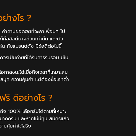
อย่างไร ?
ด้ คำถามยอดฮิตที่จะพาเพื่อนๆ ไป
ือข้อดีบางส่วนเท่านั้น และตัว
 กับแบรนด์ดัง มีข้อดีต่อไปนี้
รเป็นค่ายที่ได้รับการรับรอบ มีใบ
อกาสชนะได้เมื่อถึงเวลาที่เหมาะสม
สนุก ความคุ้มค่า แต่ต้องซื้อเรทต่ำ
รี ดีอย่างไร ?
งถึง 100% เลือกรับได้ตามที่เหมาะ
สมากครับ และหากไม่มีทุน สมัครแล้ว
ามคุ้มค่าได้จริง