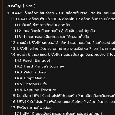
สารบัญ
hide
1
UFA4K เว็บสล็อต ใหม่ล่าสุด 2026 สล็อตเว็บตรง แตกบ่อย ถอนเงิน
1.1
UFA4K สล็อต เว็บแท้ 100% ดีจริงไหม ? สล็อตเว็บตรง มีข้อดีอ
1.1.1
เว็บแท้ ช่องทางเข้าเล่นปลอดภัย
1.1.2
เกมสล็อตโบนัสแตกหนัก ลุ้นรับเงินแสนได้ทุกวัน
1.1.3
ทำรายการถอนเงินผ่านวอเลทได้ตลอดทั้งวัน
1.2
ทางเข้า UFA4K ระบบออโต้ เข้าหน้ารวมเกมไวไหม ? เสถียรอย่าง
1.3
UFA4K สล็อตเว็บตรง แตกง่าย ล่าสุดจริงไหม ? เบท 1 บาท แต
1.4
แนะนำ 6 เกมสล็อต UFA4K ทุนน้อยปั่นสนุก มีเกมไหนบ้าง ? โบ
1.4.1
Peach Banquet
1.4.2
Third Prince’s Journey
1.4.3
Witch’s Brew
1.4.4
Crypt Mania
1.4.5
Octopus Life
1.4.6
Neptune Treasure
1.5
ปั่นสล็อต UFA4K อย่างไรให้ได้ถอนเงิน ? เทคนิคสล็อตเว็บตรงด
1.6
UFA4K รับโปรโมชั่น เพิ่มโอกาสชนะจริงไหม ? สล็อตเว็บตรงแจกเ
1.7
FAQs คำถามที่พบบ่อย
1.7.1
UFA4K ถอนเงินเข้าทรูวอเลทโดนหักเปอร์เซ็นต์ไหม ?