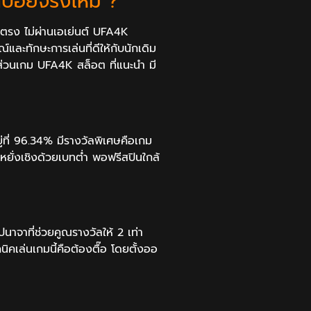
บ่อยจริงไหม ?
บตรง ไม่ผ่านเอเย่นต์ UFA4K
และทักษะการเล่นที่ดีให้กับนักเดิม
บ ส่วนเกม UFA4K สล็อต ที่แนะนำ มี
ที่ 96.34% มีรางวัลพิเศษคือเกม
หยั่งเชิงด้วยเบทต่ำ พอฟรีสปินใกล้
จาที่ช่วยคูณรางวัลให้ 2 เท่า
คเล่นเกมนี้คือต้องตื๊อ โดยตั้งออ