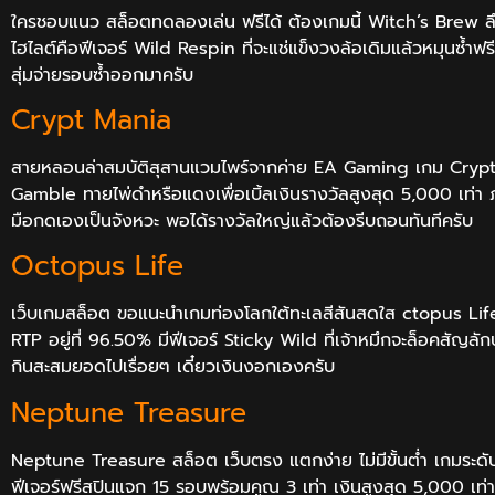
ใครชอบแนว สล็อตทดลองเล่น ฟรีได้ ต้องเกมนี้ Witch’s Brew ลึ
ไฮไลต์คือฟีเจอร์ Wild Respin ที่จะแช่แข็งวงล้อเดิมแล้วหมุนซ้ำฟ
สุ่มจ่ายรอบซ้ำออกมาครับ
Crypt Mania
สายหลอนล่าสมบัติสุสานแวมไพร์จากค่าย EA Gaming เกม Crypt Ma
Gamble ทายไพ่ดำหรือแดงเพื่อเบิ้ลเงินรางวัลสูงสุด 5,000 เท่า ภ
มือกดเองเป็นจังหวะ พอได้รางวัลใหญ่แล้วต้องรีบถอนทันทีครับ
Octopus Life
เว็บเกมสล็อต ขอแนะนำเกมท่องโลกใต้ทะเลสีสันสดใส ctopus Life
RTP อยู่ที่ 96.50% มีฟีเจอร์ Sticky Wild ที่เจ้าหมึกจะล็อคสัญลัก
กินสะสมยอดไปเรื่อยๆ เดี๋ยวเงินงอกเองครับ
Neptune Treasure
Neptune Treasure สล็อต เว็บตรง แตกง่าย ไม่มีขั้นต่ำ เกมระ
ฟีเจอร์ฟรีสปินแจก 15 รอบพร้อมคูณ 3 เท่า เงินสูงสุด 5,000 เท่า