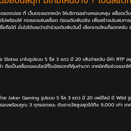
อยปั่นสนุก มีเกมไหนบ้าง ? โบนัสแตก
็อตแตกบ่อย ที่ เว็บตรงแตกหนัก ให้บริการอย่างครอบคลุม สล็อตเว็
งไม่พร้อมให้ ทดลองเล่นสล็อต ก่อนเดิมพันจริง เพื่อสร้างประสบการณ์
่อถือได้ มั่นใจได้เลยว่าเข้าร่วมเดิมพันวันนี้ เลือกเกมไหนก็แตกครั
txo มาในรูปแบบ 5 รีล 3 แถว มี 20 เส้นจ่ายเงิน มีค่า RTP อยู่
่า ถือเป็นสล็อตออนไลน์ที่โบนัสแตกทีคุ้มค่ามาก เทคนิคคือช่วงแรกให้
 Joker Gaming รูปแบบ 5 รีล 3 แถว มี 20 เพย์ไลน์ มี Wild รูปนา
รอบพร้อมคูณ 3 ทุกยอดชนะ ดันรางวัลสูงสุดได้ถึง 9,000 เท่า เทคนิ