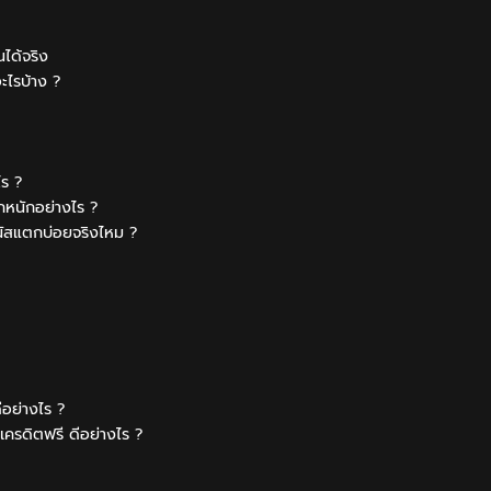
ได้จริง
ะไรบ้าง ?
ไร ?
กหนักอย่างไร ?
นัสแตกบ่อยจริงไหม ?
ีอย่างไร ?
ครดิตฟรี ดีอย่างไร ?