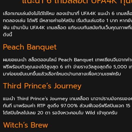
แนะนำ 6 เกมสล็อต UFA4K ทุนน้
เลือกเกมเล่นยังไม่ได้ใช่ไหม ลองเข้ามาที่ UFA4K แนะนำ 6 เกมสล
ทดลองเล่น ได้ฟรี มีหลายค่ายให้สปิน เริ่มต้นเล่นจริง 1 บาท หากยั
พัน เข้ามาปั่น UFA4K เกมสล็อต แท้ระบบทันสมัยกับเว็บคุณภาพที่เชื
ดังนี้
Peach Banquet
ผมขอแนะนำ สล็อตออนไลน์ Peach Banquet เทพเซียนจีนจากค่าย Slo
ฟรีพร้อมตัวคูณเองได้สูงสุด 6 เท่า จ่ายรางวัลสูงสุดถึง 5,000 เท
มาค่อยขยับเบทขึ้นแล้วเลือกโหมดปานกลางเพื่อความเซฟครับ
Third Prince’s Journey
แนะนำ Third Prince’s Journey เกมสล็อต นาจาปราบมังกรของค่าย
ทันที มาพร้อมค่า RTP สูงถึง 97.00% ส่วนฟีเจอร์ฟรีสปินแจก 15 
โต้สปินไหลไปเลย 20 ตา รอจังหวะคอมโบ Wild เข้าชุดครับ
Witch’s Brew