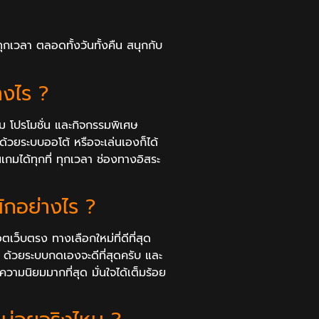
กเวลา ตลอดทั้งวันทั้งคืน สนุกกับ
างไร ?
ม โปรโมชั่น และกิจกรรมพิเศษ
ด้วยระบบออโต้ หรือจะเล่นเองก็ได้
กมได้ทุกที่ ทุกเวลา ช่องทางอิสระ
ักอย่างไร ?
ว็บตรง ทางเลือกใหม่ที่ดีที่สุด
 ด้วยระบบกดเองจะดีที่สุดครับ และ
ความนิยมมากที่สุด มั่นใจได้เต็มร้อย