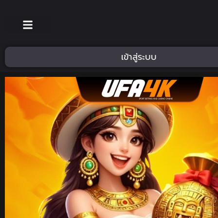
เข้าสู่ระบบ