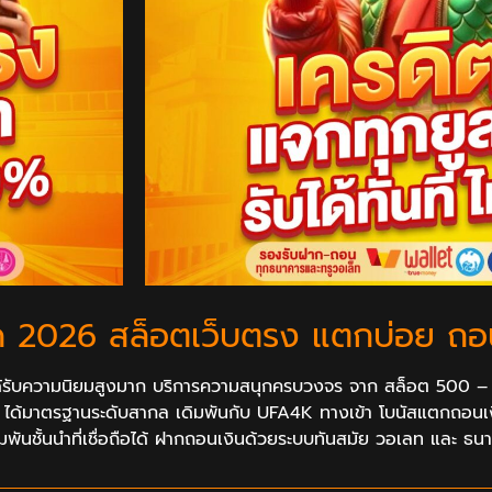
ุด 2026 สล็อตเว็บตรง แตกบ่อย ถอน
ี่ได้รับความนิยมสูงมาก บริการความสนุกครบวงจร จาก สล็อต 50
ตรง ได้มาตรฐานระดับสากล เดิมพันกับ UFA4K ทางเข้า โบนัสแตกถอนเงิ
มพันชั้นนำที่เชื่อถือได้ ฝากถอนเงินด้วยระบบทันสมัย วอเลท และ ธน