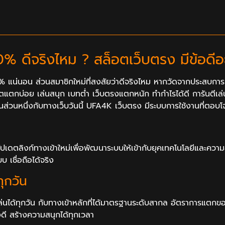
% ดีจริงไหม ? สล็อตเว็บตรง มีข้อดีอะ
100% แน่นอน ส่วนสมาชิกใหม่ที่สงสัยว่าดีจริงไหม หากวัดจากประสบ
อตแตกบ่อย เล่นสนุก เบทต่ำ เว็บตรงแตกหนัก ทำกำไรได้ดี การันตีเล่น
นส่วนหนึ่งกับทางเว็บวันนี้ UFA4K เว็บตรง มีระบบการใช้งานที่ตอบโจ
ัปเดตลิงก์ทางเข้าใหม่เพื่อพัฒนาระบบให้เข้ากับยุคเทคโนโลยีและคว
 เชื่อถือได้จริง
ุกวัน
ล่นได้ทุกวัน กับทางเข้าหลักที่ได้มาตรฐานระดับสากล อัตราการแต
างดี สร้างความสนุกได้ทุกเวลา