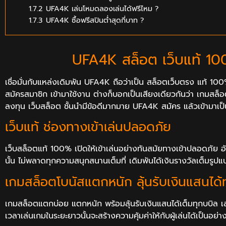
1.7.2
UFA4K เล่นโหมดลองเล่นได้ฟรีไหม ?
1.7.3
UFA4K ซื้อฟรีสปินต่ำสุดกี่บาท ?
UFA4K สล็อต เว็บแท้ 100
เชื่อมั่นกับแหล่งเดิมพัน UFA4K ถือว่าเป็น สล็อตเว็บตรง แท้ 
สมัครสมาชิก เข้ามาใช้งาน ต่างก็บอกเป็นเสียงเดียวกันว่า เกมสล็
ลงทุน เว็บสล็อต ชั้นนำมีข้อดีมากมาย UFA4K สมัคร แล้วเข้ามาเป็
เว็บแท้ ช่องทางเข้าเล่นปลอดภัย
เว็บสล็อตแท้ 100% เปิดให้เข้าเล่นอย่างทันสมัยทางเข้าปลอดภัย อ
นั้น ไม่พลาดทุกความสนุกสนานเต็มที่ เดิมพันได้เงินรางวัลเต็มรูปแบบ
เกมสล็อตโบนัสแตกหนัก ลุ้นรับเงินแสนได้ท
เกมสล็อตแตกบ่อย แตกหนัก พร้อมลุ้นรับเงินแสนได้เต็มทุกบบิล เ
เวลาเล่นเกมในระยะยาวนั้นจะสร้างความคุ้มค่าให้กับผู้เล่นได้เป็นอย่