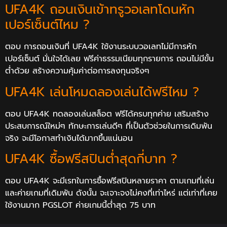
UFA4K ถอนเงินเข้าทรูวอเลทโดนหัก
เปอร์เซ็นต์ไหม ?
ตอบ การถอนเงินที่ UFA4K ใช้งานระบบวอเลทไม่มีการหัก
เปอร์เซ็นต์ มั่นใจได้เลย ฟรีค่าธรรมเนียมทุกรายการ ถอนไม่มีขั้น
ต่ำด้วย สร้างความคุ้มค่าต่อการลงทุนจริงๆ
UFA4K เล่นโหมดลองเล่นได้ฟรีไหม ?
ตอบ UFA4K ทดลองเล่นสล็อต ฟรีได้ครบทุกค่าย เสริมสร้าง
ประสบการณ์ใหม่ๆ ทักษะการเล่นดีๆ ที่เป็นตัวช่วยในการเดิมพัน
จริง จะมีโอกาสทำเงินได้มากขึ้นแน่นอน
UFA4K ซื้อฟรีสปินต่ำสุดกี่บาท ?
ตอบ UFA4K จะมีเรทในการซื้อฟรีสปินหลายราคา ตามเกมที่เล่น
และค่ายเกมที่เดิมพัน ดังนั้น จะเจาะจงไม่คงที่เท่าไหร่ แต่เท่าที่เคย
ใช้งานมาก PGSLOT ค่ายเกมนี้ต่ำสุด 75 บาท