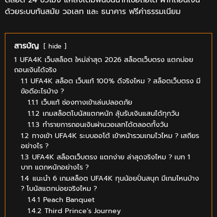
ด้วยระบบทันสมัย วอเลท และ ธนาคาร ฟรีค่าธรรมเนียม
สารบัญ
hide
1
UFA4K เว็บสล็อต ใหม่ล่าสุด 2026 สล็อตเว็บตรง แตกบ่อย
ถอนเงินได้จริง
1.1
UFA4K สล็อต เว็บแท้ 100% ดีจริงไหม ? สล็อตเว็บตรง มี
ข้อดีอะไรบ้าง ?
1.1.1
เว็บแท้ ช่องทางเข้าเล่นปลอดภัย
1.1.2
เกมสล็อตโบนัสแตกหนัก ลุ้นรับเงินแสนได้ทุกวัน
1.1.3
ทำรายการถอนเงินผ่านวอเลทได้ตลอดทั้งวัน
1.2
ทางเข้า UFA4K ระบบออโต้ เข้าหน้ารวมเกมไวไหม ? เสถียร
อย่างไร ?
1.3
UFA4K สล็อตเว็บตรง แตกง่าย ล่าสุดจริงไหม ? เบท 1
บาท แตกหนักอย่างไร ?
1.4
แนะนำ 6 เกมสล็อต UFA4K ทุนน้อยปั่นสนุก มีเกมไหนบ้าง
? โบนัสแตกบ่อยจริงไหม ?
1.4.1
Peach Banquet
1.4.2
Third Prince’s Journey