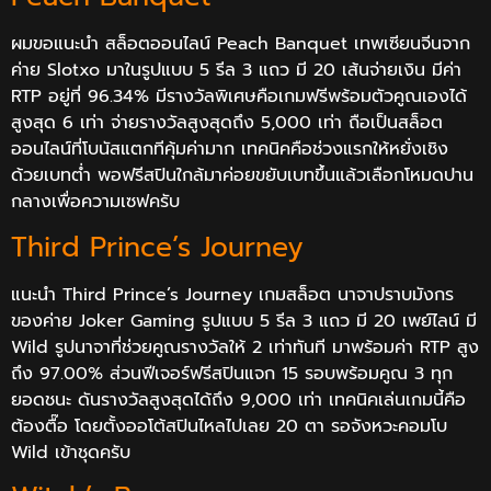
ผมขอแนะนำ สล็อตออนไลน์ Peach Banquet เทพเซียนจีนจาก
ค่าย Slotxo มาในรูปแบบ 5 รีล 3 แถว มี 20 เส้นจ่ายเงิน มีค่า
RTP อยู่ที่ 96.34% มีรางวัลพิเศษคือเกมฟรีพร้อมตัวคูณเองได้
สูงสุด 6 เท่า จ่ายรางวัลสูงสุดถึง 5,000 เท่า ถือเป็นสล็อต
ออนไลน์ที่โบนัสแตกทีคุ้มค่ามาก เทคนิคคือช่วงแรกให้หยั่งเชิง
ด้วยเบทต่ำ พอฟรีสปินใกล้มาค่อยขยับเบทขึ้นแล้วเลือกโหมดปาน
กลางเพื่อความเซฟครับ
Third Prince’s Journey
แนะนำ Third Prince’s Journey เกมสล็อต นาจาปราบมังกร
ของค่าย Joker Gaming รูปแบบ 5 รีล 3 แถว มี 20 เพย์ไลน์ มี
Wild รูปนาจาที่ช่วยคูณรางวัลให้ 2 เท่าทันที มาพร้อมค่า RTP สูง
ถึง 97.00% ส่วนฟีเจอร์ฟรีสปินแจก 15 รอบพร้อมคูณ 3 ทุก
ยอดชนะ ดันรางวัลสูงสุดได้ถึง 9,000 เท่า เทคนิคเล่นเกมนี้คือ
ต้องตื๊อ โดยตั้งออโต้สปินไหลไปเลย 20 ตา รอจังหวะคอมโบ
Wild เข้าชุดครับ