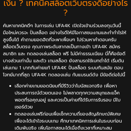
เงิน ? เทคนิคสล็อตเว็บตรงดีอย่างไร
?
ค้นหาเทคนิคดีๆ ในการเล่น UFA4K เปิดใจเข้ามร่วมลงทุนวันนี้
มือใหม่ควรจะ ปั่นสล็อต อย่างไรดีให้มีโอกาสชนะเกมและทำกำไรให้
สูงขึ้นได้ คำถามยอดฮิตที่จะพาเพื่อนๆ ไปร่วมหาคำตอบครับ
สล็อตเว็บตรง คุณภาพระดับสากลเป็นทางเข้า UFA4K สมัคร
สมาชิก และ ทดลองเล่นสล็อต ฟรี ไม่มีค่าธรรมเนียม นี่ก็คือข้อดี
บางส่วนเท่านั้น และตัว เกมสล็อต ยังสามรถใช้เบทต่ำได้ เริ่มต้น
เล่นเกม 1 บาทกับค่ายแท้ UFA4K ปั่นสล็อต ระบบทันสมัย ตอบ
โจทย์มากที่สุด UFA4K ทดลองเล่น กับแบรนด์ดัง มีข้อดีต่อไปนี้
เลือกค่ายเกมยอดนิยมที่มีรีวิวว่าโบนัสแจกจริง เพื่อหา
ประสบการณ์ด้วยตนเอง ไม่พลาดทุกความสนุกและแจ็ค
พอตที่รอคุณอยู่ และควรเป็นค่ายที่ได้รับการรับรอบ มีใบ
เซอร์ด้วย
ทดลองเล่นฟรีก่อนเพื่อเช็กความถี่ของสัญลักษณ์พิเศษ
เพื่อจะได้เข้าใจระบบเกม ศึกษาเทคนิคการเล่นในระบบก่อน
เดิมพันจริง เพิ่มโอกาสชนะได้เมื่อถึงเวลาที่เหมาะสม