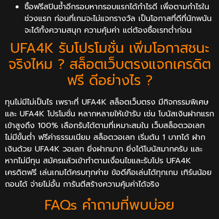
ซื้อฟรีสปินซ้ำอีกรอบหากรอบแรกได้กำไรดี เพื่อตามกำไรใน
ช่วงแรก ก่อนที่เกมจะไม่แจกรางวัล เป็นโอกาสที่ดีที่นักพนัน
จะได้ทั้งความสนุก ความคุ้มค่า แต่ต้องซื้อเรทต่ำก่อน
UFA4K รับโปรโมชั่น เพิ่มโอกาสชนะ
จริงไหม ? สล็อตเว็บตรงแจกเครดิต
ฟรี ดีอย่างไร ?
ทุนไม่มีไม่เป็นไร เพราะที่ UFA4K สล็อตเว็บตรง มีกิจกรรมพิเศษ
และ UFA4K โปรโมชั่น หลากหลายให้เข้ารับ เช่น โบนัสเงินฝากแรก
เข้าสูงถึง 100% เลือกรับได้ตามที่เหมาะสมใน เว็บสล็อตวอเลท
ไม่มีขั้นต่ำ ฟรีค่าธรรมเนียม สล็อตวอเลท เริ่มต้น 1 บาทได้ ฝาก
เงินด้วย UFA4K วอเลท ยิ่งฝากมาก ยิ่งได้โบนัสมากครับ และ
หากไม่มีทุน สมัครแล้วเข้าทำตามเงื่อนไขและรับโปร UFA4K
เครดิตฟรี เล่นเกมได้ครบทุกค่าย ข้อดีคือเล่นได้ทุกเกม เทิร์นน้อย
ถอนได้ จ่ายไม่อั้น การันตีสร้างความคุ้มค่าได้จริง
FAQs คำถามที่พบบ่อย