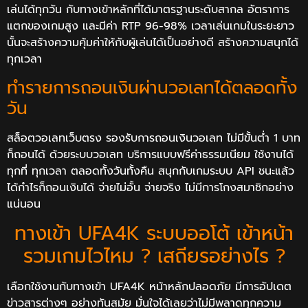
เล่นได้ทุกวัน กับทางเข้าหลักที่ได้มาตรฐานระดับสากล อัตราการ
แตกของเกมสูง และมีค่า RTP 96-98% เวลาเล่นเกมในระยะยาว
นั้นจะสร้างความคุ้มค่าให้กับผู้เล่นได้เป็นอย่างดี สร้างความสนุกได้
ทุกเวลา
ทำรายการถอนเงินผ่านวอเลทได้ตลอดทั้ง
วัน
สล็อตวอเลทเว็บตรง รองรับการถอนเงินวอเลท ไม่มีขั้นต่ำ 1 บาท
ก็ถอนได้ ด้วยระบบวอเลท บริการแบบฟรีค่าธรรมเนียม ใช้งานได้
ทุกที่ ทุกเวลา ตลอดทั้งวันทั้งคืน สนุกกับเกมระบบ API ชนะแล้ว
ได้กำไรก็ถอนเงินได้ จ่ายไม่อั้น จ่ายจริง ไม่มีการโกงสมาชิกอย่าง
แน่นอน
ทางเข้า UFA4K ระบบออโต้ เข้าหน้า
รวมเกมไวไหม ? เสถียรอย่างไร ?
เลือกใช้งานกับทางเข้า UFA4K หน้าหลักปลอดภัย มีการอัปเดต
ข่าวสารต่างๆ อย่างทันสมัย มั่นใจได้เลยว่าไม่มีพลาดทุกความ