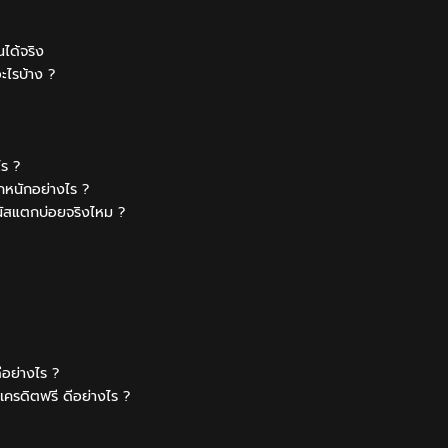
ได้จริง
ะไรบ้าง ?
ไร ?
กหนักอย่างไร ?
นัสแตกบ่อยจริงไหม ?
ีอย่างไร ?
ครดิตฟรี ดีอย่างไร ?