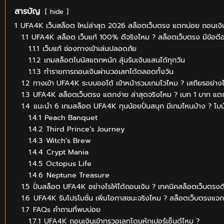
สารบัญ
hide
1
UFA4K เว็บสล็อต ใหม่ล่าสุด 2026 สล็อตเว็บตรง แตกบ่อย ถอนเงิน
1.1
UFA4K สล็อต เว็บแท้ 100% ดีจริงไหม ? สล็อตเว็บตรง มีข้อดีอ
1.1.1
เว็บแท้ ช่องทางเข้าเล่นปลอดภัย
1.1.2
เกมสล็อตโบนัสแตกหนัก ลุ้นรับเงินแสนได้ทุกวัน
1.1.3
ทำรายการถอนเงินผ่านวอเลทได้ตลอดทั้งวัน
1.2
ทางเข้า UFA4K ระบบออโต้ เข้าหน้ารวมเกมไวไหม ? เสถียรอย่าง
1.3
UFA4K สล็อตเว็บตรง แตกง่าย ล่าสุดจริงไหม ? เบท 1 บาท แต
1.4
แนะนำ 6 เกมสล็อต UFA4K ทุนน้อยปั่นสนุก มีเกมไหนบ้าง ? โบ
1.4.1
Peach Banquet
1.4.2
Third Prince’s Journey
1.4.3
Witch’s Brew
1.4.4
Crypt Mania
1.4.5
Octopus Life
1.4.6
Neptune Treasure
1.5
ปั่นสล็อต UFA4K อย่างไรให้ได้ถอนเงิน ? เทคนิคสล็อตเว็บตรงด
1.6
UFA4K รับโปรโมชั่น เพิ่มโอกาสชนะจริงไหม ? สล็อตเว็บตรงแจกเ
1.7
FAQs คำถามที่พบบ่อย
1.7.1
UFA4K ถอนเงินเข้าทรูวอเลทโดนหักเปอร์เซ็นต์ไหม ?