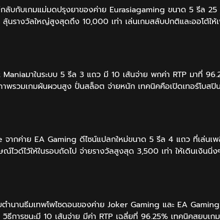
กลับกับเกมแม่มดปรุงยาของค่าย Eurasiagaming ขนาด 5 รีล 25 เส้
รี ลุ้นรางวัลใหญ่สูงสุดถึง 10,000 เท่า เล่นเกมสลับปกติและออโต้ให้
niaมาในระบบ 5 รีล 3 แถว มี 10 เส้นจ่าย พกค่า RTP มาที่ 96.22
าพรวมเกมผันผวนสูง ปั่นสล็อต จ่ายหนัก เทคนิคคือเปิดเทอร์โบสปินเ
 จากค่าย EA Gaming ดีไซน์แปลกใหม่ขนาด 5 รีล 4 แถว ที่เล่นเพ
ษณ์ไวด์ไว้ให้ในรอบถัดไป จ่ายรางวัลสูงสุด 3,500 เท่า ให้เดินเงินนิ่
ดับตำนานธีมเทพโพไซดอนของค่าย Joker Gaming และ EA Gaming มา
 วิธีการชนะมี 10 เส้นจ่าย มีค่า RTP เฉลี่ยที่ 96.25% เทคนิคสยบเก