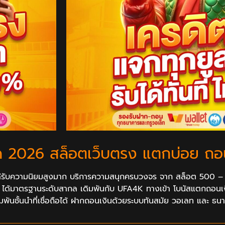
ุด 2026 สล็อตเว็บตรง แตกบ่อย ถอน
ี่ได้รับความนิยมสูงมาก บริการความสนุกครบวงจร จาก สล็อต 50
ตรง ได้มาตรฐานระดับสากล เดิมพันกับ UFA4K ทางเข้า โบนัสแตกถอนเงิ
มพันชั้นนำที่เชื่อถือได้ ฝากถอนเงินด้วยระบบทันสมัย วอเลท และ ธน