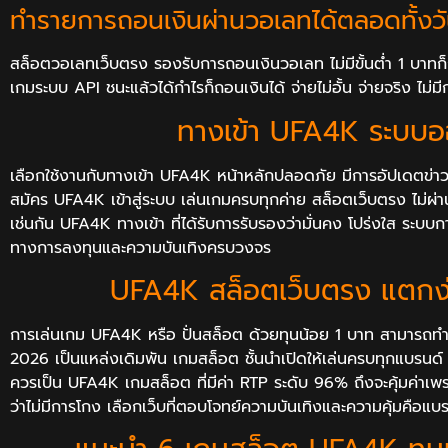
ทำรายการถอนเงินผ่านวอเลทได้ตลอดทั้งว
สล็อตวอเลทเว็บตรง รองรับการถอนเงินวอเลท ไม่มีขั้นต่ำ 1 บาทก็ถ
เกมระบบ API ชนะแล้วได้กำไรก็ถอนเงินได้ จ่ายไม่อั้น จ่ายจริง ไม
ทางเข้า UFA4K ระบบออโ
เลือกใช้งานกับทางเข้า UFA4K หน้าหลักปลอดภัย มีการอัปเดตข่าวส
สมัคร UFA4K เข้าสู่ระบบ เล่นเกมครบทุกค่าย สล็อตเว็บตรง ไม่ผ่าน
เช่นกัน UFA4K ทางเข้า ที่ได้รับการรับรองว่ามั่นคง โปร่งใส ระบ
ทางการลงทุนและความบันเทิงครบวงจร
UFA4K สล็อตเว็บตรง แตกง่า
การเล่นเกม UFA4K หรือ ปั่นสล็อต ด้วยทุนน้อย 1 บาท สามารถทำให
2026 เป็นแหล่งเดิมพัน เกมสล็อต ชั้นนำเปิดให้เล่นครบทุกแบรนด
ควรเป็น UFA4K เกมสล็อต ที่มีค่า RTP ระดับ 96% ถึงจะคุ้มค่าเพราะไ
ว่าไม่มีการโกง เลือกเว็บที่ตอบโจทย์ความบันเทิงและความคุ้มคือแบรนด