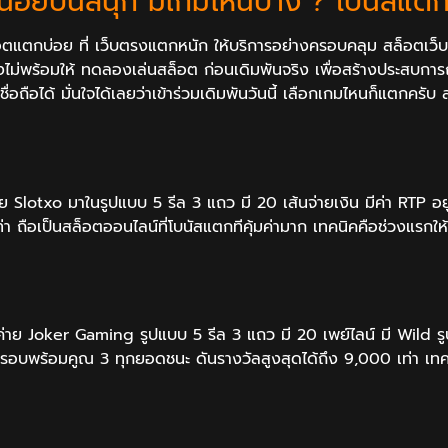
อยปั่นสนุก มีเกมไหนบ้าง ? โบนัสแตก
็อตแตกบ่อย ที่ เว็บตรงแตกหนัก ให้บริการอย่างครอบคลุม สล็อตเว็
งไม่พร้อมให้ ทดลองเล่นสล็อต ก่อนเดิมพันจริง เพื่อสร้างประสบการณ์
่อถือได้ มั่นใจได้เลยว่าเข้าร่วมเดิมพันวันนี้ เลือกเกมไหนก็แตกครั
txo มาในรูปแบบ 5 รีล 3 แถว มี 20 เส้นจ่ายเงิน มีค่า RTP อยู่
่า ถือเป็นสล็อตออนไลน์ที่โบนัสแตกทีคุ้มค่ามาก เทคนิคคือช่วงแรกให้
 Joker Gaming รูปแบบ 5 รีล 3 แถว มี 20 เพย์ไลน์ มี Wild รูปนา
รอบพร้อมคูณ 3 ทุกยอดชนะ ดันรางวัลสูงสุดได้ถึง 9,000 เท่า เทคนิ