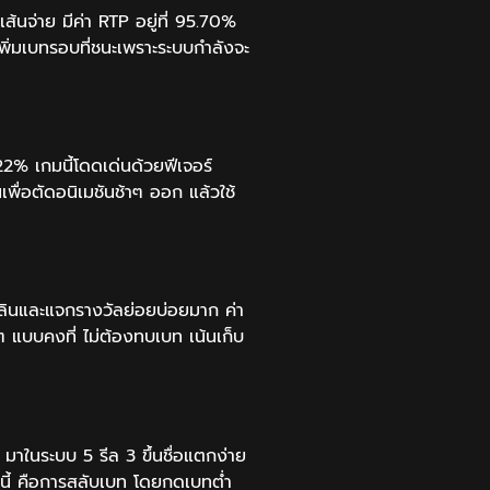
นจ่าย มีค่า RTP อยู่ที่ 95.70%
เพิ่มเบทรอบที่ชนะเพราะระบบกำลังจะ
% เกมนี้โดดเด่นด้วยฟีเจอร์
พื่อตัดอนิเมชันช้าๆ ออก แล้วใช้
ลินและแจกรางวัลย่อยบ่อยมาก ค่า
งๆ แบบคงที่ ไม่ต้องทบเบท เน้นเก็บ
ในระบบ 5 รีล 3 ขึ้นชื่อแตกง่าย
มนี้ คือการสลับเบท โดยกดเบทต่ำ