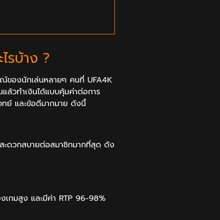
ไรบ้าง ?
การณ์ของนักเล่นหลายๆ คนที่ UFA4K
แล้วทำเงินได้แบบคุ้มค่าต่อการ
ทย์ และข้อดีมากมาย ดังนี้
ามสะดวกสบายต่อสมาชิกมากที่สุด ดัง
กของเกมสูง และมีค่า RTP 96-98%