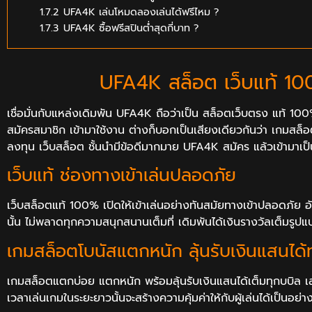
1.7.2
UFA4K เล่นโหมดลองเล่นได้ฟรีไหม ?
1.7.3
UFA4K ซื้อฟรีสปินต่ำสุดกี่บาท ?
UFA4K สล็อต เว็บแท้ 100
เชื่อมั่นกับแหล่งเดิมพัน UFA4K ถือว่าเป็น สล็อตเว็บตรง แท้ 
สมัครสมาชิก เข้ามาใช้งาน ต่างก็บอกเป็นเสียงเดียวกันว่า เกมสล็
ลงทุน เว็บสล็อต ชั้นนำมีข้อดีมากมาย UFA4K สมัคร แล้วเข้ามาเป็
เว็บแท้ ช่องทางเข้าเล่นปลอดภัย
เว็บสล็อตแท้ 100% เปิดให้เข้าเล่นอย่างทันสมัยทางเข้าปลอดภัย อ
นั้น ไม่พลาดทุกความสนุกสนานเต็มที่ เดิมพันได้เงินรางวัลเต็มรูปแบบ
เกมสล็อตโบนัสแตกหนัก ลุ้นรับเงินแสนได้ท
เกมสล็อตแตกบ่อย แตกหนัก พร้อมลุ้นรับเงินแสนได้เต็มทุกบบิล เ
เวลาเล่นเกมในระยะยาวนั้นจะสร้างความคุ้มค่าให้กับผู้เล่นได้เป็นอย่