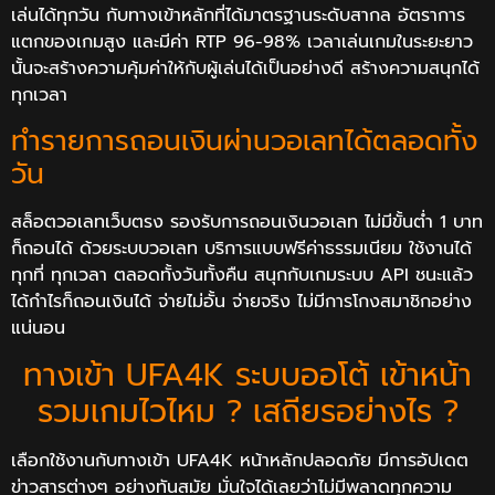
เล่นได้ทุกวัน กับทางเข้าหลักที่ได้มาตรฐานระดับสากล อัตราการ
แตกของเกมสูง และมีค่า RTP 96-98% เวลาเล่นเกมในระยะยาว
นั้นจะสร้างความคุ้มค่าให้กับผู้เล่นได้เป็นอย่างดี สร้างความสนุกได้
ทุกเวลา
ทำรายการถอนเงินผ่านวอเลทได้ตลอดทั้ง
วัน
สล็อตวอเลทเว็บตรง รองรับการถอนเงินวอเลท ไม่มีขั้นต่ำ 1 บาท
ก็ถอนได้ ด้วยระบบวอเลท บริการแบบฟรีค่าธรรมเนียม ใช้งานได้
ทุกที่ ทุกเวลา ตลอดทั้งวันทั้งคืน สนุกกับเกมระบบ API ชนะแล้ว
ได้กำไรก็ถอนเงินได้ จ่ายไม่อั้น จ่ายจริง ไม่มีการโกงสมาชิกอย่าง
แน่นอน
ทางเข้า UFA4K ระบบออโต้ เข้าหน้า
รวมเกมไวไหม ? เสถียรอย่างไร ?
เลือกใช้งานกับทางเข้า UFA4K หน้าหลักปลอดภัย มีการอัปเดต
ข่าวสารต่างๆ อย่างทันสมัย มั่นใจได้เลยว่าไม่มีพลาดทุกความ