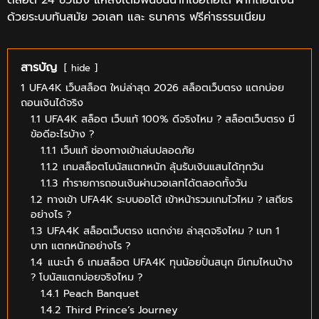
ด้วยระบบทันสมัย วอเลท และ ธนาคาร ฟรีค่าธรรมเนียม
สารบัญ
hide
1
UFA4K เว็บสล็อต ใหม่ล่าสุด 2026 สล็อตเว็บตรง แตกบ่อย
ถอนเงินได้จริง
1.1
UFA4K สล็อต เว็บแท้ 100% ดีจริงไหม ? สล็อตเว็บตรง มี
ข้อดีอะไรบ้าง ?
1.1.1
เว็บแท้ ช่องทางเข้าเล่นปลอดภัย
1.1.2
เกมสล็อตโบนัสแตกหนัก ลุ้นรับเงินแสนได้ทุกวัน
1.1.3
ทำรายการถอนเงินผ่านวอเลทได้ตลอดทั้งวัน
1.2
ทางเข้า UFA4K ระบบออโต้ เข้าหน้ารวมเกมไวไหม ? เสถียร
อย่างไร ?
1.3
UFA4K สล็อตเว็บตรง แตกง่าย ล่าสุดจริงไหม ? เบท 1
บาท แตกหนักอย่างไร ?
1.4
แนะนำ 6 เกมสล็อต UFA4K ทุนน้อยปั่นสนุก มีเกมไหนบ้าง
? โบนัสแตกบ่อยจริงไหม ?
1.4.1
Peach Banquet
1.4.2
Third Prince’s Journey