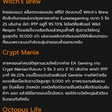
Witch’s Brew
ใครชอบแนว สล็อตทดลองเล่น ฟรีได้ ต้องเกมนี้ Witch’s Brew
ลึกลับกับเกมแม่มดปรุงยาของค่าย Eurasiagaming ขนาด 5 รีล
25 เส้นจ่าย มีค่า RTP อยู่ที่ 95.70% ไฮไลต์คือฟีเจอร์ Wild
Respin ที่จะแช่แข็งวงล้อเดิมแล้วหมุนซ้ำฟรี ลุ้นรางวัลใหญ่
สูงสุดถึง 10,000 เท่า เล่นเกมสลับปกติและออโต้ให้เพิ่มเบทรอบ
ที่ชนะเพราะระบบกำลังจะสุ่มจ่ายรอบซ้ำออกมาครับ
Crypt Mania
สายหลอนล่าสมบัติสุสานแวมไพร์จากค่าย EA Gaming เกม
Crypt Maniaมาในระบบ 5 รีล 3 แถว มี 10 เส้นจ่าย พกค่า RTP
มาที่ 96.22% เกมนี้โดดเด่นด้วยฟีเจอร์ Gamble ทายไพ่ดำหรือ
แดงเพื่อเบิ้ลเงินรางวัลสูงสุด 5,000 เท่า ภาพรวมเกมผันผวน
สูง ปั่นสล็อต จ่ายหนัก เทคนิคคือเปิดเทอร์โบสปินเพื่อตัดอนิเมชัน
ช้าๆ ออก แล้วใช้มือกดเองเป็นจังหวะ พอได้รางวัลใหญ่แล้วต้อง
รีบถอนทันทีครับ
Octopus Life