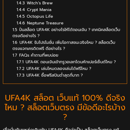
1.4.3
Witch’s Brew
1.4.4
Crypt Mania
1.4.5
Octopus Life
1.4.6
Neptune Treasure
1.5
ปั่นสล็อต UFA4K อย่างไรให้ได้ถอนเงิน ? เทคนิคสล็อตเว็บ
ตรงดีอย่างไร ?
1.6
UFA4K รับโปรโมชั่น เพิ่มโอกาสชนะจริงไหม ? สล็อตเว็บ
ตรงแจกเครดิตฟรี ดีอย่างไร ?
1.7
FAQs คำถามที่พบบ่อย
1.7.1
UFA4K ถอนเงินเข้าทรูวอเลทโดนหักเปอร์เซ็นต์ไหม ?
1.7.2
UFA4K เล่นโหมดลองเล่นได้ฟรีไหม ?
1.7.3
UFA4K ซื้อฟรีสปินต่ำสุดกี่บาท ?
UFA4K สล็อต เว็บแท้ 100% ดีจริง
ไหม ? สล็อตเว็บตรง มีข้อดีอะไรบ้าง
?
เชื่อมั่นกับแหล่งเดิมพัน UFA4K ถือว่าเป็น สล็อตเว็บตรง แท้