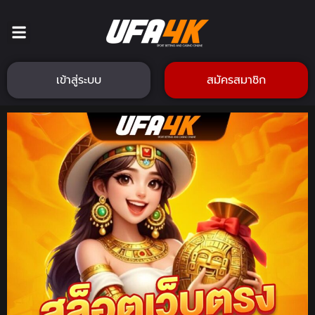
เข้าสู่ระบบ
สมัครสมาชิก