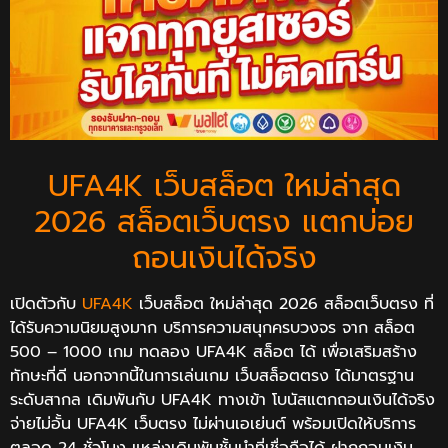
UFA4K เว็บสล็อต ใหม่ล่าสุด
2026 สล็อตเว็บตรง แตกบ่อย
ถอนเงินได้จริง
เปิดตัวกับ
UFA4K
เว็บสล็อต ใหม่ล่าสุด 2026 สล็อตเว็บตรง ที่
ได้รับความนิยมสูงมาก บริการความสนุกครบวงจร จาก สล็อต
500 – 1000 เกม ทดลอง UFA4K สล็อต ได้ เพื่อเสริมสร้าง
ทักษะที่ดี นอกจากนี้ในการเล่นเกม เว็บสล็อตตรง ได้มาตรฐาน
ระดับสากล เดิมพันกับ UFA4K ทางเข้า โบนัสแตกถอนเงินได้จริง
จ่ายไม่อั้น UFA4K เว็บตรง ไม่ผ่านเอเย่นต์ พร้อมเปิดให้บริการ
ตลอด 24 ชั่วโมง แหล่งเดิมพันชั้นนำที่เชื่อถือได้ ฝากถอนเงิน