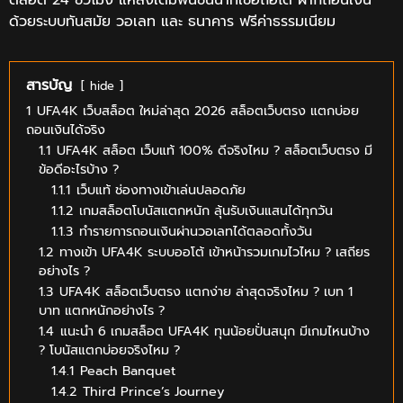
ด้วยระบบทันสมัย วอเลท และ ธนาคาร ฟรีค่าธรรมเนียม
สารบัญ
hide
1
UFA4K เว็บสล็อต ใหม่ล่าสุด 2026 สล็อตเว็บตรง แตกบ่อย
ถอนเงินได้จริง
1.1
UFA4K สล็อต เว็บแท้ 100% ดีจริงไหม ? สล็อตเว็บตรง มี
ข้อดีอะไรบ้าง ?
1.1.1
เว็บแท้ ช่องทางเข้าเล่นปลอดภัย
1.1.2
เกมสล็อตโบนัสแตกหนัก ลุ้นรับเงินแสนได้ทุกวัน
1.1.3
ทำรายการถอนเงินผ่านวอเลทได้ตลอดทั้งวัน
1.2
ทางเข้า UFA4K ระบบออโต้ เข้าหน้ารวมเกมไวไหม ? เสถียร
อย่างไร ?
1.3
UFA4K สล็อตเว็บตรง แตกง่าย ล่าสุดจริงไหม ? เบท 1
บาท แตกหนักอย่างไร ?
1.4
แนะนำ 6 เกมสล็อต UFA4K ทุนน้อยปั่นสนุก มีเกมไหนบ้าง
? โบนัสแตกบ่อยจริงไหม ?
1.4.1
Peach Banquet
1.4.2
Third Prince’s Journey