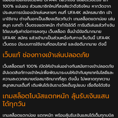
100% แน่นอน ส่วนสมาชิกใหม่ที่สงสัยว่าดีจริงไหม หากวัดจาก
ประสบการณ์ของนักเล่นหลายๆ คนที่ UFA4K สมัครสมาชิก เข้า
มาใช้งาน ต่างก็บอกเป็นเสียงเดียวกันว่า เกมสล็อตแตกบ่อย เล่น
สนุก เบทต่ำ เว็บตรงแตกหนัก ทำกำไรได้ดี การันตีเล่นแล้วทำเงิน
ได้แบบคุ้มค่าต่อการลงทุน เว็บสล็อต ชั้นนำมีข้อดีมากมาย
UFA4K สมัคร แล้วเข้ามาเป็นส่วนหนึ่งกับทางเว็บวันนี้ UFA4K
เว็บตรง มีระบบการใช้งานที่ตอบโจทย์ และข้อดีมากมาย ดังนี้
เว็บแท้ ช่องทางเข้าเล่นปลอดภัย
เว็บสล็อตแท้ 100% เปิดให้เข้าเล่นอย่างทันสมัยทางเข้าปลอดภัย
อัปเดตลิงก์ทางเข้าใหม่เพื่อพัฒนาระบบให้เข้ากับยุคเทคโนโลยีและ
ความสะดวกสบายต่อสมาชิกมากที่สุด ดังนั้น ไม่พลาดทุกความ
สนุกสนานเต็มที่ เดิมพันได้เงินรางวัลเต็มรูปแบบ เชื่อถือได้จริง
เกมสล็อตโบนัสแตกหนัก ลุ้นรับเงินแสน
ได้ทุกวัน
เกมสล็อตแตกบ่อย แตกหนัก พร้อมลุ้นรับเงินแสนได้เต็มทุกบบิล