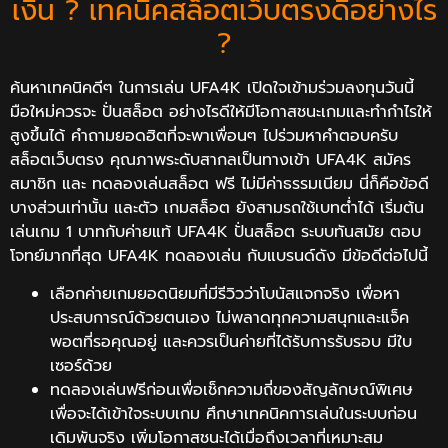
เงิน ? เทคนิคสล็อตเว็บตรงดีอย่างไร
?
ค้นหาเทคนิคดีๆ ในการเล่น UFA4K เปิดใจเข้ามร่วมลงทุนวันนี้
มือใหม่ควรจะ ปั่นสล็อต อย่างไรดีให้มีโอกาสชนะเกมและทำกำไรให้
สูงขึ้นได้ คำถามยอดฮิตที่จะพาเพื่อนๆ ไปร่วมหาคำตอบครับ
สล็อตเว็บตรง คุณภาพระดับสากลเป็นทางเข้า UFA4K สมัคร
สมาชิก และ ทดลองเล่นสล็อต ฟรี ไม่มีค่าธรรมเนียม นี่ก็คือข้อดี
บางส่วนเท่านั้น และตัว เกมสล็อต ยังสามรถใช้เบทต่ำได้ เริ่มต้น
เล่นเกม 1 บาทกับค่ายแท้ UFA4K ปั่นสล็อต ระบบทันสมัย ตอบ
โจทย์มากที่สุด UFA4K ทดลองเล่น กับแบรนด์ดัง มีข้อดีต่อไปนี้
เลือกค่ายเกมยอดนิยมที่มีรีวิวว่าโบนัสแจกจริง เพื่อหา
ประสบการณ์ด้วยตนเอง ไม่พลาดทุกความสนุกและแจ็ค
พอตที่รอคุณอยู่ และควรเป็นค่ายที่ได้รับการรับรอบ มีใบ
เซอร์ด้วย
ทดลองเล่นฟรีก่อนเพื่อเช็กความถี่ของสัญลักษณ์พิเศษ
เพื่อจะได้เข้าใจระบบเกม ศึกษาเทคนิคการเล่นในระบบก่อน
เดิมพันจริง เพิ่มโอกาสชนะได้เมื่อถึงเวลาที่เหมาะสม