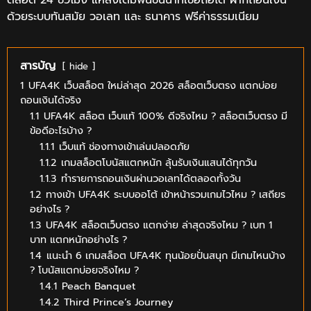
ด้วยระบบทันสมัย วอเลท และ ธนาคาร ฟรีค่าธรรมเนียม
สารบัญ
hide
1
UFA4K เว็บสล็อต ใหม่ล่าสุด 2026 สล็อตเว็บตรง แตกบ่อย
ถอนเงินได้จริง
1.1
UFA4K สล็อต เว็บแท้ 100% ดีจริงไหม ? สล็อตเว็บตรง มี
ข้อดีอะไรบ้าง ?
1.1.1
เว็บแท้ ช่องทางเข้าเล่นปลอดภัย
1.1.2
เกมสล็อตโบนัสแตกหนัก ลุ้นรับเงินแสนได้ทุกวัน
1.1.3
ทำรายการถอนเงินผ่านวอเลทได้ตลอดทั้งวัน
1.2
ทางเข้า UFA4K ระบบออโต้ เข้าหน้ารวมเกมไวไหม ? เสถียร
อย่างไร ?
1.3
UFA4K สล็อตเว็บตรง แตกง่าย ล่าสุดจริงไหม ? เบท 1
บาท แตกหนักอย่างไร ?
1.4
แนะนำ 6 เกมสล็อต UFA4K ทุนน้อยปั่นสนุก มีเกมไหนบ้าง
? โบนัสแตกบ่อยจริงไหม ?
1.4.1
Peach Banquet
1.4.2
Third Prince’s Journey