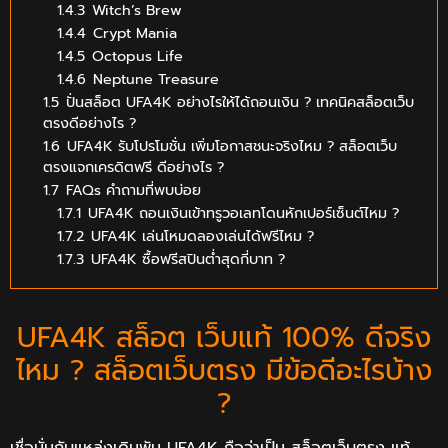
1.4.3
Witch’s Brew
1.4.4
Crypt Mania
1.4.5
Octopus Life
1.4.6
Neptune Treasure
1.5
ปั่นสล็อต UFA4K อย่างไรให้ได้ถอนเงิน ? เทคนิคสล็อตเว็บ
ตรงดีอย่างไร ?
1.6
UFA4K รับโปรโมชั่น เพิ่มโอกาสชนะจริงไหม ? สล็อตเว็บ
ตรงแจกเครดิตฟรี ดีอย่างไร ?
1.7
FAQs คำถามที่พบบ่อย
1.7.1
UFA4K ถอนเงินเข้าทรูวอเลทโดนหักเปอร์เซ็นต์ไหม ?
1.7.2
UFA4K เล่นโหมดลองเล่นได้ฟรีไหม ?
1.7.3
UFA4K ซื้อฟรีสปินต่ำสุดกี่บาท ?
UFA4K สล็อต เว็บแท้ 100% ดีจริง
ไหม ? สล็อตเว็บตรง มีข้อดีอะไรบ้าง
?
เชื่อมั่นกับแหล่งเดิมพัน UFA4K ถือว่าเป็น สล็อตเว็บตรง แท้