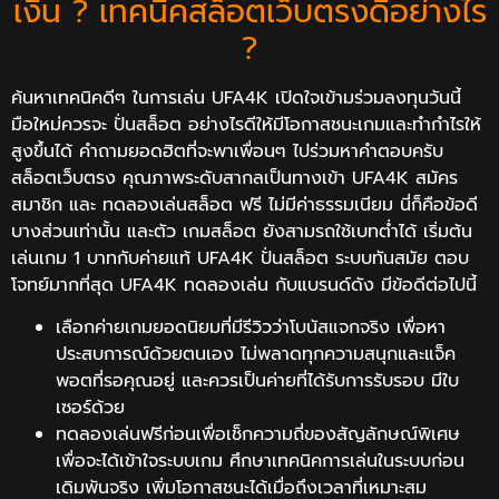
เงิน ? เทคนิคสล็อตเว็บตรงดีอย่างไร
?
ค้นหาเทคนิคดีๆ ในการเล่น UFA4K เปิดใจเข้ามร่วมลงทุนวันนี้
มือใหม่ควรจะ ปั่นสล็อต อย่างไรดีให้มีโอกาสชนะเกมและทำกำไรให้
สูงขึ้นได้ คำถามยอดฮิตที่จะพาเพื่อนๆ ไปร่วมหาคำตอบครับ
สล็อตเว็บตรง คุณภาพระดับสากลเป็นทางเข้า UFA4K สมัคร
สมาชิก และ ทดลองเล่นสล็อต ฟรี ไม่มีค่าธรรมเนียม นี่ก็คือข้อดี
บางส่วนเท่านั้น และตัว เกมสล็อต ยังสามรถใช้เบทต่ำได้ เริ่มต้น
เล่นเกม 1 บาทกับค่ายแท้ UFA4K ปั่นสล็อต ระบบทันสมัย ตอบ
โจทย์มากที่สุด UFA4K ทดลองเล่น กับแบรนด์ดัง มีข้อดีต่อไปนี้
เลือกค่ายเกมยอดนิยมที่มีรีวิวว่าโบนัสแจกจริง เพื่อหา
ประสบการณ์ด้วยตนเอง ไม่พลาดทุกความสนุกและแจ็ค
พอตที่รอคุณอยู่ และควรเป็นค่ายที่ได้รับการรับรอบ มีใบ
เซอร์ด้วย
ทดลองเล่นฟรีก่อนเพื่อเช็กความถี่ของสัญลักษณ์พิเศษ
เพื่อจะได้เข้าใจระบบเกม ศึกษาเทคนิคการเล่นในระบบก่อน
เดิมพันจริง เพิ่มโอกาสชนะได้เมื่อถึงเวลาที่เหมาะสม