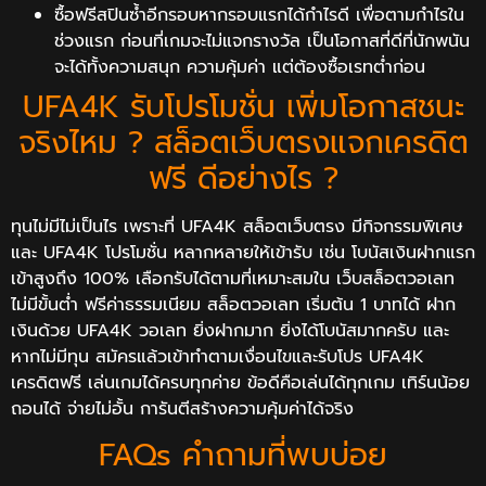
ซื้อฟรีสปินซ้ำอีกรอบหากรอบแรกได้กำไรดี เพื่อตามกำไรใน
ช่วงแรก ก่อนที่เกมจะไม่แจกรางวัล เป็นโอกาสที่ดีที่นักพนัน
จะได้ทั้งความสนุก ความคุ้มค่า แต่ต้องซื้อเรทต่ำก่อน
UFA4K รับโปรโมชั่น เพิ่มโอกาสชนะ
จริงไหม ? สล็อตเว็บตรงแจกเครดิต
ฟรี ดีอย่างไร ?
ทุนไม่มีไม่เป็นไร เพราะที่ UFA4K สล็อตเว็บตรง มีกิจกรรมพิเศษ
และ UFA4K โปรโมชั่น หลากหลายให้เข้ารับ เช่น โบนัสเงินฝากแรก
เข้าสูงถึง 100% เลือกรับได้ตามที่เหมาะสมใน เว็บสล็อตวอเลท
ไม่มีขั้นต่ำ ฟรีค่าธรรมเนียม สล็อตวอเลท เริ่มต้น 1 บาทได้ ฝาก
เงินด้วย UFA4K วอเลท ยิ่งฝากมาก ยิ่งได้โบนัสมากครับ และ
หากไม่มีทุน สมัครแล้วเข้าทำตามเงื่อนไขและรับโปร UFA4K
เครดิตฟรี เล่นเกมได้ครบทุกค่าย ข้อดีคือเล่นได้ทุกเกม เทิร์นน้อย
ถอนได้ จ่ายไม่อั้น การันตีสร้างความคุ้มค่าได้จริง
FAQs คำถามที่พบบ่อย