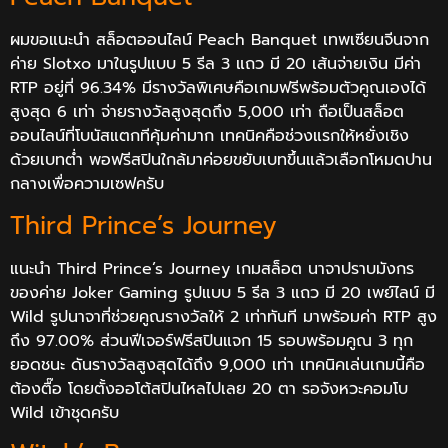
ผมขอแนะนำ สล็อตออนไลน์ Peach Banquet เทพเซียนจีนจาก
ค่าย Slotxo มาในรูปแบบ 5 รีล 3 แถว มี 20 เส้นจ่ายเงิน มีค่า
RTP อยู่ที่ 96.34% มีรางวัลพิเศษคือเกมฟรีพร้อมตัวคูณเองได้
สูงสุด 6 เท่า จ่ายรางวัลสูงสุดถึง 5,000 เท่า ถือเป็นสล็อต
ออนไลน์ที่โบนัสแตกทีคุ้มค่ามาก เทคนิคคือช่วงแรกให้หยั่งเชิง
ด้วยเบทต่ำ พอฟรีสปินใกล้มาค่อยขยับเบทขึ้นแล้วเลือกโหมดปาน
กลางเพื่อความเซฟครับ
Third Prince’s Journey
แนะนำ Third Prince’s Journey เกมสล็อต นาจาปราบมังกร
ของค่าย Joker Gaming รูปแบบ 5 รีล 3 แถว มี 20 เพย์ไลน์ มี
Wild รูปนาจาที่ช่วยคูณรางวัลให้ 2 เท่าทันที มาพร้อมค่า RTP สูง
ถึง 97.00% ส่วนฟีเจอร์ฟรีสปินแจก 15 รอบพร้อมคูณ 3 ทุก
ยอดชนะ ดันรางวัลสูงสุดได้ถึง 9,000 เท่า เทคนิคเล่นเกมนี้คือ
ต้องตื๊อ โดยตั้งออโต้สปินไหลไปเลย 20 ตา รอจังหวะคอมโบ
Wild เข้าชุดครับ