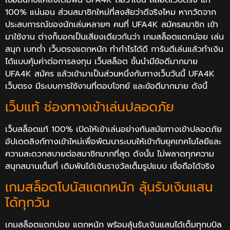
100% แน่นอน ส่วนสมาชิกใหม่ที่สงสัยว่าดีจริงไหม หากวัดจาก
ประสบการณ์ของนักเล่นหลายๆ คนที่ UFA4K สมัครสมาชิก เข้า
มาใช้งาน ต่างก็บอกเป็นเสียงเดียวกันว่า เกมสล็อตแตกบ่อย เล่น
สนุก เบทต่ำ เว็บตรงแตกหนัก ทำกำไรได้ดี การันตีเล่นแล้วทำเงิน
ได้แบบคุ้มค่าต่อการลงทุน เว็บสล็อต ชั้นนำมีข้อดีมากมาย
UFA4K สมัคร แล้วเข้ามาเป็นส่วนหนึ่งกับทางเว็บวันนี้ UFA4K
เว็บตรง มีระบบการใช้งานที่ตอบโจทย์ และข้อดีมากมาย ดังนี้
เว็บแท้ ช่องทางเข้าเล่นปลอดภัย
เว็บสล็อตแท้ 100% เปิดให้เข้าเล่นอย่างทันสมัยทางเข้าปลอดภัย
อัปเดตลิงก์ทางเข้าใหม่เพื่อพัฒนาระบบให้เข้ากับยุคเทคโนโลยีและ
ความสะดวกสบายต่อสมาชิกมากที่สุด ดังนั้น ไม่พลาดทุกความ
สนุกสนานเต็มที่ เดิมพันได้เงินรางวัลเต็มรูปแบบ เชื่อถือได้จริง
เกมสล็อตโบนัสแตกหนัก ลุ้นรับเงินแสน
ได้ทุกวัน
เกมสล็อตแตกบ่อย แตกหนัก พร้อมลุ้นรับเงินแสนได้เต็มทุกบบิล