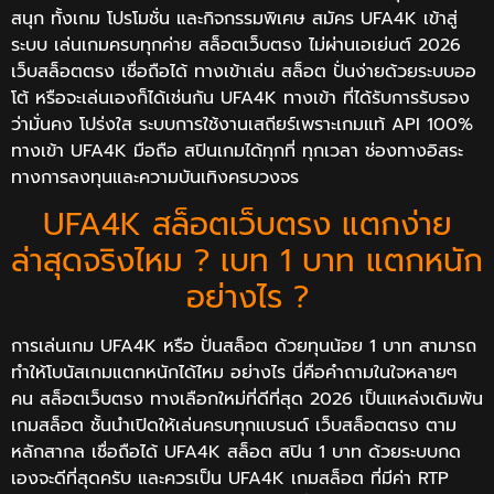
สนุก ทั้งเกม โปรโมชั่น และกิจกรรมพิเศษ สมัคร UFA4K เข้าสู่
ระบบ เล่นเกมครบทุกค่าย สล็อตเว็บตรง ไม่ผ่านเอเย่นต์ 2026
เว็บสล็อตตรง เชื่อถือได้ ทางเข้าเล่น สล็อต ปั่นง่ายด้วยระบบออ
โต้ หรือจะเล่นเองก็ได้เช่นกัน UFA4K ทางเข้า ที่ได้รับการรับรอง
ว่ามั่นคง โปร่งใส ระบบการใช้งานเสถียร์เพราะเกมแท้ API 100%
ทางเข้า UFA4K มือถือ สปินเกมได้ทุกที่ ทุกเวลา ช่องทางอิสระ
ทางการลงทุนและความบันเทิงครบวงจร
UFA4K สล็อตเว็บตรง แตกง่าย
ล่าสุดจริงไหม ? เบท 1 บาท แตกหนัก
อย่างไร ?
การเล่นเกม UFA4K หรือ ปั่นสล็อต ด้วยทุนน้อย 1 บาท สามารถ
ทำให้โบนัสเกมแตกหนักได้ไหม อย่างไร นี่คือคำถามในใจหลายๆ
คน สล็อตเว็บตรง ทางเลือกใหม่ที่ดีที่สุด 2026 เป็นแหล่งเดิมพัน
เกมสล็อต ชั้นนำเปิดให้เล่นครบทุกแบรนด์ เว็บสล็อตตรง ตาม
หลักสากล เชื่อถือได้ UFA4K สล็อต สปิน 1 บาท ด้วยระบบกด
เองจะดีที่สุดครับ และควรเป็น UFA4K เกมสล็อต ที่มีค่า RTP