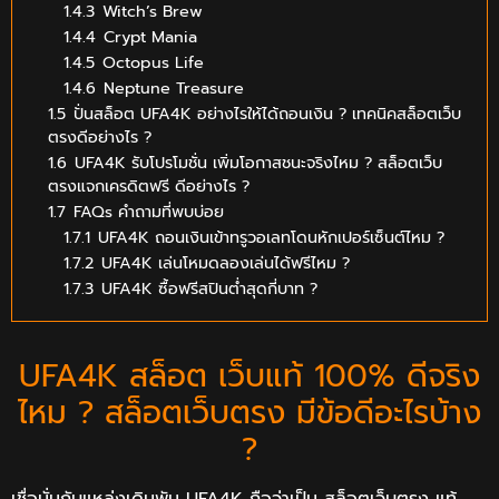
1.4.3
Witch’s Brew
1.4.4
Crypt Mania
1.4.5
Octopus Life
1.4.6
Neptune Treasure
1.5
ปั่นสล็อต UFA4K อย่างไรให้ได้ถอนเงิน ? เทคนิคสล็อตเว็บ
ตรงดีอย่างไร ?
1.6
UFA4K รับโปรโมชั่น เพิ่มโอกาสชนะจริงไหม ? สล็อตเว็บ
ตรงแจกเครดิตฟรี ดีอย่างไร ?
1.7
FAQs คำถามที่พบบ่อย
1.7.1
UFA4K ถอนเงินเข้าทรูวอเลทโดนหักเปอร์เซ็นต์ไหม ?
1.7.2
UFA4K เล่นโหมดลองเล่นได้ฟรีไหม ?
1.7.3
UFA4K ซื้อฟรีสปินต่ำสุดกี่บาท ?
UFA4K สล็อต เว็บแท้ 100% ดีจริง
ไหม ? สล็อตเว็บตรง มีข้อดีอะไรบ้าง
?
เชื่อมั่นกับแหล่งเดิมพัน UFA4K ถือว่าเป็น สล็อตเว็บตรง แท้