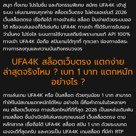
สนุก ทั้งเกม โปรโมชั่น และกิจกรรมพิเศษ สมัคร UFA4K เข้าสู่
ระบบ เล่นเกมครบทุกค่าย สล็อตเว็บตรง ไม่ผ่านเอเย่นต์ 2026
เว็บสล็อตตรง เชื่อถือได้ ทางเข้าเล่น สล็อต ปั่นง่ายด้วยระบบออ
โต้ หรือจะเล่นเองก็ได้เช่นกัน UFA4K ทางเข้า ที่ได้รับการรับรอง
ว่ามั่นคง โปร่งใส ระบบการใช้งานเสถียร์เพราะเกมแท้ API 100%
ทางเข้า UFA4K มือถือ สปินเกมได้ทุกที่ ทุกเวลา ช่องทางอิสระ
ทางการลงทุนและความบันเทิงครบวงจร
UFA4K สล็อตเว็บตรง แตกง่าย
ล่าสุดจริงไหม ? เบท 1 บาท แตกหนัก
อย่างไร ?
การเล่นเกม UFA4K หรือ ปั่นสล็อต ด้วยทุนน้อย 1 บาท สามารถ
ทำให้โบนัสเกมแตกหนักได้ไหม อย่างไร นี่คือคำถามในใจหลายๆ
คน สล็อตเว็บตรง ทางเลือกใหม่ที่ดีที่สุด 2026 เป็นแหล่งเดิมพัน
เกมสล็อต ชั้นนำเปิดให้เล่นครบทุกแบรนด์ เว็บสล็อตตรง ตาม
หลักสากล เชื่อถือได้ UFA4K สล็อต สปิน 1 บาท ด้วยระบบกด
เองจะดีที่สุดครับ และควรเป็น UFA4K เกมสล็อต ที่มีค่า RTP