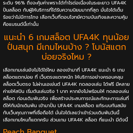
ระดับ 96% ถึงจะคุ้มค่าเพราะได้กำไรต่อเนื่องในระยะยาว UFA4K
ปั่นสล็อต กับผู้ให้บริการที่ได้รับความนิยมมากที่สุด มั่นใจได้เต็ม
ร้อยว่าไม่มีการโกง เลือกเว็บที่ตอบโจทย์ความบันเทิงและความคุ้ม
คือแบรนด์นี้เท่านั้น
แนะนำ 6 เกมสล็อต UFA4K ทุนน้อย
ปั่นสนุก มีเกมไหนบ้าง ? โบนัสแตก
บ่อยจริงไหม ?
เลือกเกมเล่นยังไม่ได้ใช่ไหม ลองเข้ามาที่ UFA4K แนะนำ 6 เกม
สล็อตแตกบ่อย ที่ เว็บตรงแตกหนัก ให้บริการอย่างครอบคลุม
สล็อตเว็บตรง ไม่ผ่านเอเย่นต์ UFA4K ทดลองเล่น ได้ฟรี มีหลาย
ค่ายให้สปิน เริ่มต้นเล่นจริง 1 บาท หากยังไม่พร้อมให้ ทดลองเล่น
สล็อต ก่อนเดิมพันจริง เพื่อสร้างประสบการณ์และทักษะการเล่นที่
ดีให้กับนักเดิมพัน เข้ามาปั่น UFA4K เกมสล็อต แท้ระบบทันสมัย
กับเว็บคุณภาพที่เชื่อถือได้ มั่นใจได้เลยว่าเข้าร่วมเดิมพันวันนี้
เลือกเกมไหนก็แตกครับ ส่วนเกม UFA4K สล็อต ที่แนะนำ มีดังนี้
Peach Banquet