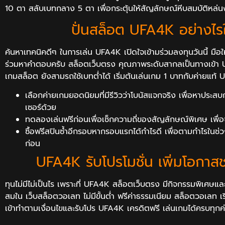
10 ตา สลับเบทกลาง 5 ตา เพื่อกระตุ้นให้สัญลักษณ์หีบสมบัติหล่น
ปั่นสล็อต UFA4K อย่างไรใ
ค้นหาเทคนิคดีๆ ในการเล่น UFA4K เปิดใจเข้ามร่วมลงทุนวันนี้ มือใ
ร่วมหาคำตอบครับ สล็อตเว็บตรง คุณภาพระดับสากลเป็นทางเข้า UFA4
เกมสล็อต ยังสามรถใช้เบทต่ำได้ เริ่มต้นเล่นเกม 1 บาทกับค่ายแท้
เลือกค่ายเกมยอดนิยมที่มีรีวิวว่าโบนัสแจกจริง เพื่อหาประ
เซอร์ด้วย
ทดลองเล่นฟรีก่อนเพื่อเช็กความถี่ของสัญลักษณ์พิเศษ เพื่อจ
ซื้อฟรีสปินซ้ำอีกรอบหากรอบแรกได้กำไรดี เพื่อตามกำไรในช่วงแ
ก่อน
UFA4K รับโปรโมชั่น เพิ่มโอกาส
ทุนไม่มีไม่เป็นไร เพราะที่ UFA4K สล็อตเว็บตรง มีกิจกรรมพิเศษแล
สมใน เว็บสล็อตวอเลท ไม่มีขั้นต่ำ ฟรีค่าธรรมเนียม สล็อตวอเลท เ
เข้าทำตามเงื่อนไขและรับโปร UFA4K เครดิตฟรี เล่นเกมได้ครบทุกค่าย 