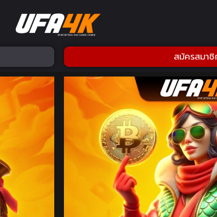
สมัครสมาชิ