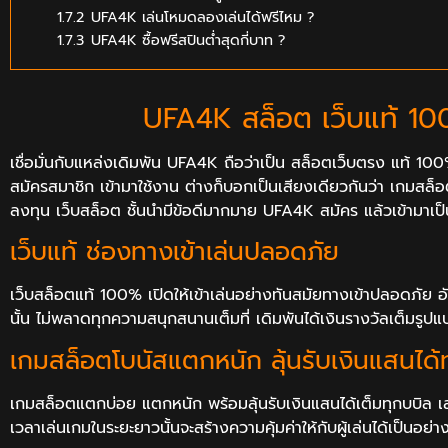
1.7.2
UFA4K เล่นโหมดลองเล่นได้ฟรีไหม ?
1.7.3
UFA4K ซื้อฟรีสปินต่ำสุดกี่บาท ?
UFA4K สล็อต เว็บแท้ 100
เชื่อมั่นกับแหล่งเดิมพัน UFA4K ถือว่าเป็น สล็อตเว็บตรง แท้ 
สมัครสมาชิก เข้ามาใช้งาน ต่างก็บอกเป็นเสียงเดียวกันว่า เกมสล็
ลงทุน เว็บสล็อต ชั้นนำมีข้อดีมากมาย UFA4K สมัคร แล้วเข้ามาเป็
เว็บแท้ ช่องทางเข้าเล่นปลอดภัย
เว็บสล็อตแท้ 100% เปิดให้เข้าเล่นอย่างทันสมัยทางเข้าปลอดภัย อ
นั้น ไม่พลาดทุกความสนุกสนานเต็มที่ เดิมพันได้เงินรางวัลเต็มรูปแบบ
เกมสล็อตโบนัสแตกหนัก ลุ้นรับเงินแสนได้ท
เกมสล็อตแตกบ่อย แตกหนัก พร้อมลุ้นรับเงินแสนได้เต็มทุกบบิล เ
เวลาเล่นเกมในระยะยาวนั้นจะสร้างความคุ้มค่าให้กับผู้เล่นได้เป็นอย่