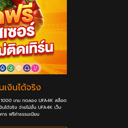
เงินได้จริง
0 – 1000 เกม ทดลอง UFA4K สล็อต
นได้จริง จ่ายไม่อั้น UFA4K เว็บ
าคาร ฟรีค่าธรรมเนียม