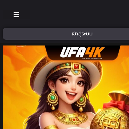
เข้าสู่ระบบ