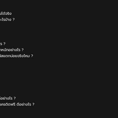
ได้จริง
ะไรบ้าง ?
ไร ?
กหนักอย่างไร ?
นัสแตกบ่อยจริงไหม ?
ีอย่างไร ?
ครดิตฟรี ดีอย่างไร ?