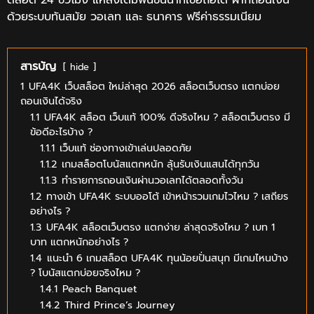
ด้วยระบบทันสมัย วอเลท และ ธนาคาร ฟรีค่าธรรมเนียม
สารบัญ
hide
1
UFA4K เว็บสล็อต ใหม่ล่าสุด 2026 สล็อตเว็บตรง แตกบ่อย
ถอนเงินได้จริง
1.1
UFA4K สล็อต เว็บแท้ 100% ดีจริงไหม ? สล็อตเว็บตรง มี
ข้อดีอะไรบ้าง ?
1.1.1
เว็บแท้ ช่องทางเข้าเล่นปลอดภัย
1.1.2
เกมสล็อตโบนัสแตกหนัก ลุ้นรับเงินแสนได้ทุกวัน
1.1.3
ทำรายการถอนเงินผ่านวอเลทได้ตลอดทั้งวัน
1.2
ทางเข้า UFA4K ระบบออโต้ เข้าหน้ารวมเกมไวไหม ? เสถียร
อย่างไร ?
1.3
UFA4K สล็อตเว็บตรง แตกง่าย ล่าสุดจริงไหม ? เบท 1
บาท แตกหนักอย่างไร ?
1.4
แนะนำ 6 เกมสล็อต UFA4K ทุนน้อยปั่นสนุก มีเกมไหนบ้าง
? โบนัสแตกบ่อยจริงไหม ?
1.4.1
Peach Banquet
1.4.2
Third Prince’s Journey