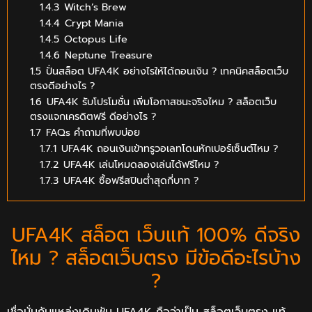
1.4.3
Witch’s Brew
1.4.4
Crypt Mania
1.4.5
Octopus Life
1.4.6
Neptune Treasure
1.5
ปั่นสล็อต UFA4K อย่างไรให้ได้ถอนเงิน ? เทคนิคสล็อตเว็บ
ตรงดีอย่างไร ?
1.6
UFA4K รับโปรโมชั่น เพิ่มโอกาสชนะจริงไหม ? สล็อตเว็บ
ตรงแจกเครดิตฟรี ดีอย่างไร ?
1.7
FAQs คำถามที่พบบ่อย
1.7.1
UFA4K ถอนเงินเข้าทรูวอเลทโดนหักเปอร์เซ็นต์ไหม ?
1.7.2
UFA4K เล่นโหมดลองเล่นได้ฟรีไหม ?
1.7.3
UFA4K ซื้อฟรีสปินต่ำสุดกี่บาท ?
UFA4K สล็อต เว็บแท้ 100% ดีจริง
ไหม ? สล็อตเว็บตรง มีข้อดีอะไรบ้าง
?
เชื่อมั่นกับแหล่งเดิมพัน UFA4K ถือว่าเป็น สล็อตเว็บตรง แท้