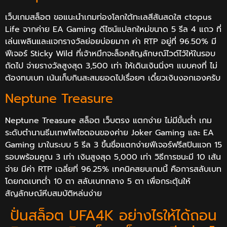
เว็บเกมสล็อต ขอแนะนำเกมท่องโลกใต้ทะเลสีสันสดใส ctopus
Life จากค่าย EA Gaming ดีไซน์แปลกใหม่ขนาด 5 รีล 4 แถว ที่
เล่นเพลินและแจกรางวัลย่อยบ่อยมาก ค่า RTP อยู่ที่ 96.50% มี
ฟีเจอร์ Sticky Wild ที่เจ้าหมึกจะล็อคสัญลักษณ์ไวด์ไว้ให้ในรอบ
ถัดไป จ่ายรางวัลสูงสุด 3,500 เท่า ให้เดินเงินนิ่งๆ แบบคงที่ ไม่
ต้องทบเบท เน้นเก็บกินสะสมยอดไปเรื่อยๆ เดี๋ยวเงินงอกเองครับ
Neptune Treasure
Neptune Treasure สล็อต เว็บตรง แตกง่าย ไม่มีขั้นต่ำ เกม
ระดับตำนานธีมเทพโพไซดอนของค่าย Joker Gaming และ EA
Gaming มาในระบบ 5 รีล 3 ขึ้นชื่อแตกง่ายฟีเจอร์ฟรีสปินแจก 15
รอบพร้อมคูณ 3 เท่า เงินสูงสุด 5,000 เท่า วิธีการชนะมี 10 เส้น
จ่าย มีค่า RTP เฉลี่ยที่ 96.25% เทคนิคสยบเกมนี้ คือการสลับเบท
โดยกดเบทต่ำ 10 ตา สลับเบทกลาง 5 ตา เพื่อกระตุ้นให้
สัญลักษณ์หีบสมบัติหล่นง่าย
ปั่นสล็อต UFA4K อย่างไรให้ได้ถอน