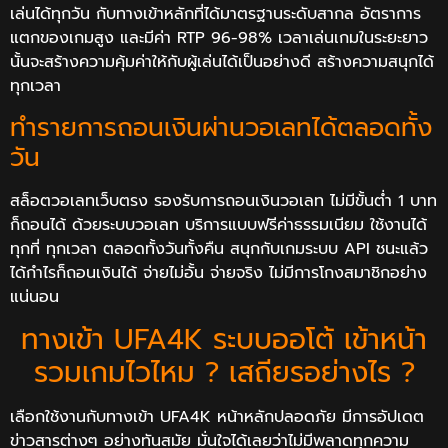
เล่นได้ทุกวัน กับทางเข้าหลักที่ได้มาตรฐานระดับสากล อัตราการ
แตกของเกมสูง และมีค่า RTP 96-98% เวลาเล่นเกมในระยะยาว
นั้นจะสร้างความคุ้มค่าให้กับผู้เล่นได้เป็นอย่างดี สร้างความสนุกได้
ทุกเวลา
ทำรายการถอนเงินผ่านวอเลทได้ตลอดทั้ง
วัน
สล็อตวอเลทเว็บตรง รองรับการถอนเงินวอเลท ไม่มีขั้นต่ำ 1 บาท
ก็ถอนได้ ด้วยระบบวอเลท บริการแบบฟรีค่าธรรมเนียม ใช้งานได้
ทุกที่ ทุกเวลา ตลอดทั้งวันทั้งคืน สนุกกับเกมระบบ API ชนะแล้ว
ได้กำไรก็ถอนเงินได้ จ่ายไม่อั้น จ่ายจริง ไม่มีการโกงสมาชิกอย่าง
แน่นอน
ทางเข้า UFA4K ระบบออโต้ เข้าหน้า
รวมเกมไวไหม ? เสถียรอย่างไร ?
เลือกใช้งานกับทางเข้า UFA4K หน้าหลักปลอดภัย มีการอัปเดต
ข่าวสารต่างๆ อย่างทันสมัย มั่นใจได้เลยว่าไม่มีพลาดทุกความ