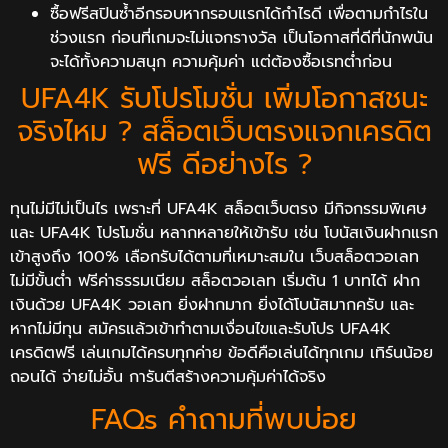
ซื้อฟรีสปินซ้ำอีกรอบหากรอบแรกได้กำไรดี เพื่อตามกำไรใน
ช่วงแรก ก่อนที่เกมจะไม่แจกรางวัล เป็นโอกาสที่ดีที่นักพนัน
จะได้ทั้งความสนุก ความคุ้มค่า แต่ต้องซื้อเรทต่ำก่อน
UFA4K รับโปรโมชั่น เพิ่มโอกาสชนะ
จริงไหม ? สล็อตเว็บตรงแจกเครดิต
ฟรี ดีอย่างไร ?
ทุนไม่มีไม่เป็นไร เพราะที่ UFA4K สล็อตเว็บตรง มีกิจกรรมพิเศษ
และ UFA4K โปรโมชั่น หลากหลายให้เข้ารับ เช่น โบนัสเงินฝากแรก
เข้าสูงถึง 100% เลือกรับได้ตามที่เหมาะสมใน เว็บสล็อตวอเลท
ไม่มีขั้นต่ำ ฟรีค่าธรรมเนียม สล็อตวอเลท เริ่มต้น 1 บาทได้ ฝาก
เงินด้วย UFA4K วอเลท ยิ่งฝากมาก ยิ่งได้โบนัสมากครับ และ
หากไม่มีทุน สมัครแล้วเข้าทำตามเงื่อนไขและรับโปร UFA4K
เครดิตฟรี เล่นเกมได้ครบทุกค่าย ข้อดีคือเล่นได้ทุกเกม เทิร์นน้อย
ถอนได้ จ่ายไม่อั้น การันตีสร้างความคุ้มค่าได้จริง
FAQs คำถามที่พบบ่อย