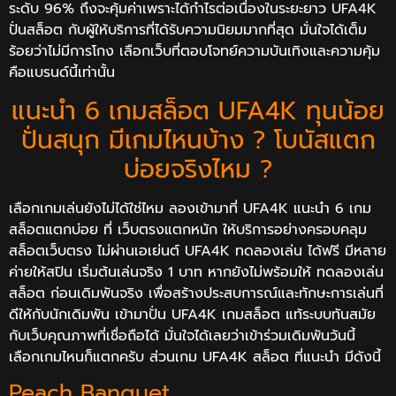
ระดับ 96% ถึงจะคุ้มค่าเพราะได้กำไรต่อเนื่องในระยะยาว UFA4K
ปั่นสล็อต กับผู้ให้บริการที่ได้รับความนิยมมากที่สุด มั่นใจได้เต็ม
ร้อยว่าไม่มีการโกง เลือกเว็บที่ตอบโจทย์ความบันเทิงและความคุ้ม
คือแบรนด์นี้เท่านั้น
แนะนำ 6 เกมสล็อต UFA4K ทุนน้อย
ปั่นสนุก มีเกมไหนบ้าง ? โบนัสแตก
บ่อยจริงไหม ?
เลือกเกมเล่นยังไม่ได้ใช่ไหม ลองเข้ามาที่ UFA4K แนะนำ 6 เกม
สล็อตแตกบ่อย ที่ เว็บตรงแตกหนัก ให้บริการอย่างครอบคลุม
สล็อตเว็บตรง ไม่ผ่านเอเย่นต์ UFA4K ทดลองเล่น ได้ฟรี มีหลาย
ค่ายให้สปิน เริ่มต้นเล่นจริง 1 บาท หากยังไม่พร้อมให้ ทดลองเล่น
สล็อต ก่อนเดิมพันจริง เพื่อสร้างประสบการณ์และทักษะการเล่นที่
ดีให้กับนักเดิมพัน เข้ามาปั่น UFA4K เกมสล็อต แท้ระบบทันสมัย
กับเว็บคุณภาพที่เชื่อถือได้ มั่นใจได้เลยว่าเข้าร่วมเดิมพันวันนี้
เลือกเกมไหนก็แตกครับ ส่วนเกม UFA4K สล็อต ที่แนะนำ มีดังนี้
Peach Banquet