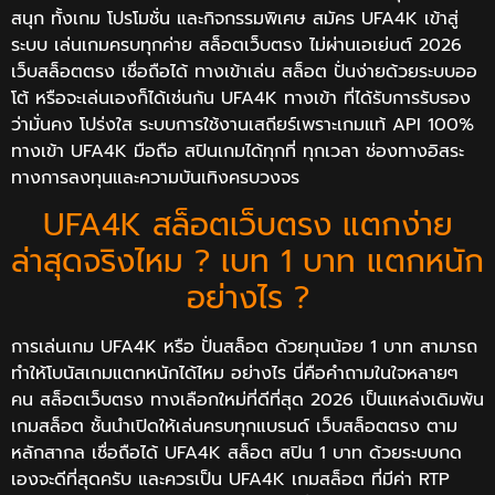
สนุก ทั้งเกม โปรโมชั่น และกิจกรรมพิเศษ สมัคร UFA4K เข้าสู่
ระบบ เล่นเกมครบทุกค่าย สล็อตเว็บตรง ไม่ผ่านเอเย่นต์ 2026
เว็บสล็อตตรง เชื่อถือได้ ทางเข้าเล่น สล็อต ปั่นง่ายด้วยระบบออ
โต้ หรือจะเล่นเองก็ได้เช่นกัน UFA4K ทางเข้า ที่ได้รับการรับรอง
ว่ามั่นคง โปร่งใส ระบบการใช้งานเสถียร์เพราะเกมแท้ API 100%
ทางเข้า UFA4K มือถือ สปินเกมได้ทุกที่ ทุกเวลา ช่องทางอิสระ
ทางการลงทุนและความบันเทิงครบวงจร
UFA4K สล็อตเว็บตรง แตกง่าย
ล่าสุดจริงไหม ? เบท 1 บาท แตกหนัก
อย่างไร ?
การเล่นเกม UFA4K หรือ ปั่นสล็อต ด้วยทุนน้อย 1 บาท สามารถ
ทำให้โบนัสเกมแตกหนักได้ไหม อย่างไร นี่คือคำถามในใจหลายๆ
คน สล็อตเว็บตรง ทางเลือกใหม่ที่ดีที่สุด 2026 เป็นแหล่งเดิมพัน
เกมสล็อต ชั้นนำเปิดให้เล่นครบทุกแบรนด์ เว็บสล็อตตรง ตาม
หลักสากล เชื่อถือได้ UFA4K สล็อต สปิน 1 บาท ด้วยระบบกด
เองจะดีที่สุดครับ และควรเป็น UFA4K เกมสล็อต ที่มีค่า RTP