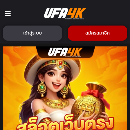
เข้าสู่ระบบ
สมัครสมาชิก