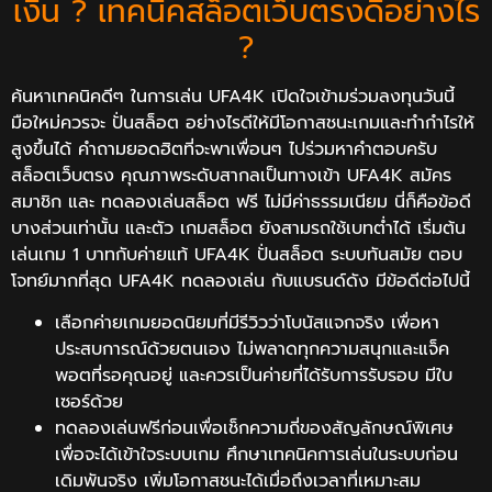
เงิน ? เทคนิคสล็อตเว็บตรงดีอย่างไร
?
ค้นหาเทคนิคดีๆ ในการเล่น UFA4K เปิดใจเข้ามร่วมลงทุนวันนี้
มือใหม่ควรจะ ปั่นสล็อต อย่างไรดีให้มีโอกาสชนะเกมและทำกำไรให้
สูงขึ้นได้ คำถามยอดฮิตที่จะพาเพื่อนๆ ไปร่วมหาคำตอบครับ
สล็อตเว็บตรง คุณภาพระดับสากลเป็นทางเข้า UFA4K สมัคร
สมาชิก และ ทดลองเล่นสล็อต ฟรี ไม่มีค่าธรรมเนียม นี่ก็คือข้อดี
บางส่วนเท่านั้น และตัว เกมสล็อต ยังสามรถใช้เบทต่ำได้ เริ่มต้น
เล่นเกม 1 บาทกับค่ายแท้ UFA4K ปั่นสล็อต ระบบทันสมัย ตอบ
โจทย์มากที่สุด UFA4K ทดลองเล่น กับแบรนด์ดัง มีข้อดีต่อไปนี้
เลือกค่ายเกมยอดนิยมที่มีรีวิวว่าโบนัสแจกจริง เพื่อหา
ประสบการณ์ด้วยตนเอง ไม่พลาดทุกความสนุกและแจ็ค
พอตที่รอคุณอยู่ และควรเป็นค่ายที่ได้รับการรับรอบ มีใบ
เซอร์ด้วย
ทดลองเล่นฟรีก่อนเพื่อเช็กความถี่ของสัญลักษณ์พิเศษ
เพื่อจะได้เข้าใจระบบเกม ศึกษาเทคนิคการเล่นในระบบก่อน
เดิมพันจริง เพิ่มโอกาสชนะได้เมื่อถึงเวลาที่เหมาะสม