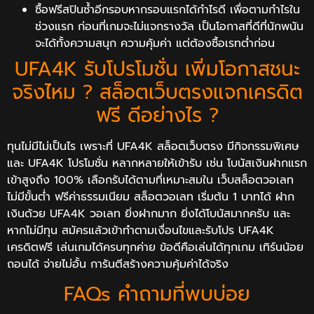
ซื้อฟรีสปินซ้ำอีกรอบหากรอบแรกได้กำไรดี เพื่อตามกำไรใน
ช่วงแรก ก่อนที่เกมจะไม่แจกรางวัล เป็นโอกาสที่ดีที่นักพนัน
จะได้ทั้งความสนุก ความคุ้มค่า แต่ต้องซื้อเรทต่ำก่อน
UFA4K รับโปรโมชั่น เพิ่มโอกาสชนะ
จริงไหม ? สล็อตเว็บตรงแจกเครดิต
ฟรี ดีอย่างไร ?
ทุนไม่มีไม่เป็นไร เพราะที่ UFA4K สล็อตเว็บตรง มีกิจกรรมพิเศษ
และ UFA4K โปรโมชั่น หลากหลายให้เข้ารับ เช่น โบนัสเงินฝากแรก
เข้าสูงถึง 100% เลือกรับได้ตามที่เหมาะสมใน เว็บสล็อตวอเลท
ไม่มีขั้นต่ำ ฟรีค่าธรรมเนียม สล็อตวอเลท เริ่มต้น 1 บาทได้ ฝาก
เงินด้วย UFA4K วอเลท ยิ่งฝากมาก ยิ่งได้โบนัสมากครับ และ
หากไม่มีทุน สมัครแล้วเข้าทำตามเงื่อนไขและรับโปร UFA4K
เครดิตฟรี เล่นเกมได้ครบทุกค่าย ข้อดีคือเล่นได้ทุกเกม เทิร์นน้อย
ถอนได้ จ่ายไม่อั้น การันตีสร้างความคุ้มค่าได้จริง
FAQs คำถามที่พบบ่อย