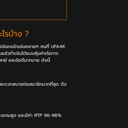
ไรบ้าง ?
การณ์ของนักเล่นหลายๆ คนที่ UFA4K
แล้วทำเงินได้แบบคุ้มค่าต่อการ
ทย์ และข้อดีมากมาย ดังนี้
ามสะดวกสบายต่อสมาชิกมากที่สุด ดัง
กของเกมสูง และมีค่า RTP 96-98%