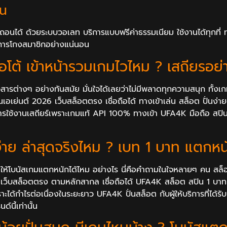
ัน
อนได้ ด้วยระบบวอเลท บริการแบบฟรีค่าธรรมเนียม ใช้งานได้ทุกที่ ทุ
่มีการโกงสมาชิกอย่างแน่นอน
ต้ เข้าหน้ารวมเกมไวไหม ? เสถียรอย่
ารต่างๆ อย่างทันสมัย มั่นใจได้เลยว่าไม่มีพลาดทุกความสนุก ทั้งเก
เอเย่นต์ 2026 เว็บสล็อตตรง เชื่อถือได้ ทางเข้าเล่น สล็อต ปั่นง่าย
บการใช้งานเสถียร์เพราะเกมแท้ API 100% ทางเข้า UFA4K มือถือ สปินเ
ย ล่าสุดจริงไหม ? เบท 1 บาท แตกหน
้โบนัสเกมแตกหนักได้ไหม อย่างไร นี่คือคำถามในใจหลายๆ คน สล็อตเ
์ เว็บสล็อตตรง ตามหลักสากล เชื่อถือได้ UFA4K สล็อต สปิน 1 บาท
ด้กำไรต่อเนื่องในระยะยาว UFA4K ปั่นสล็อต กับผู้ให้บริการที่ได้รับ
์นี้เท่านั้น