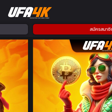
สมัครสมาชิ