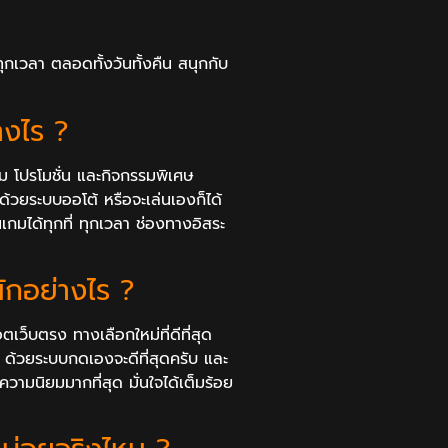
กเวลา ตลอดทั้งวันทั้งคืน สนุกกับ
างไร ?
ม โปรโมชั่น และกิจกรรมพิเศษ
ด้วยระบบออโต้ หรือจะเล่นเองก็ได้
กมได้ทุกที่ ทุกเวลา ช่องทางอิสระ
ักอย่างไร ?
ว็บตรง ทางเลือกใหม่ที่ดีที่สุด
 ด้วยระบบกดเองจะดีที่สุดครับ และ
ความนิยมมากที่สุด มั่นใจได้เต็มร้อย