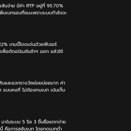
นจ่าย มีค่า RTP อยู่ที่ 95.70%
เพิ่มเบทรอบที่ชนะเพราะระบบกำลังจะ
% เกมนี้โดดเด่นด้วยฟีเจอร์
พื่อตัดอนิเมชันช้าๆ ออก แล้วใช้
ลินและแจกรางวัลย่อยบ่อยมาก ค่า
งๆ แบบคงที่ ไม่ต้องทบเบท เน้นเก็บ
ในระบบ 5 รีล 3 ขึ้นชื่อแตกง่าย
มนี้ คือการสลับเบท โดยกดเบทต่ำ