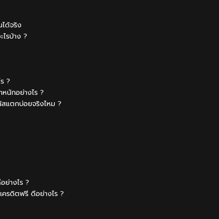
ได้จริง
ะไรบ้าง ?
ไร ?
กหนักอย่างไร ?
นัสแตกบ่อยจริงไหม ?
ีอย่างไร ?
ครดิตฟรี ดีอย่างไร ?