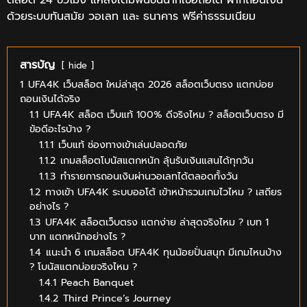
ด้วยระบบทันสมัย วอเลท และ ธนาคาร ฟรีค่าธรรมเนียม
สารบัญ
hide
1
UFA4K เว็บสล็อต ใหม่ล่าสุด 2026 สล็อตเว็บตรง แตกบ่อย
ถอนเงินได้จริง
1.1
UFA4K สล็อต เว็บแท้ 100% ดีจริงไหม ? สล็อตเว็บตรง มี
ข้อดีอะไรบ้าง ?
1.1.1
เว็บแท้ ช่องทางเข้าเล่นปลอดภัย
1.1.2
เกมสล็อตโบนัสแตกหนัก ลุ้นรับเงินแสนได้ทุกวัน
1.1.3
ทำรายการถอนเงินผ่านวอเลทได้ตลอดทั้งวัน
1.2
ทางเข้า UFA4K ระบบออโต้ เข้าหน้ารวมเกมไวไหม ? เสถียร
อย่างไร ?
1.3
UFA4K สล็อตเว็บตรง แตกง่าย ล่าสุดจริงไหม ? เบท 1
บาท แตกหนักอย่างไร ?
1.4
แนะนำ 6 เกมสล็อต UFA4K ทุนน้อยปั่นสนุก มีเกมไหนบ้าง
? โบนัสแตกบ่อยจริงไหม ?
1.4.1
Peach Banquet
1.4.2
Third Prince’s Journey