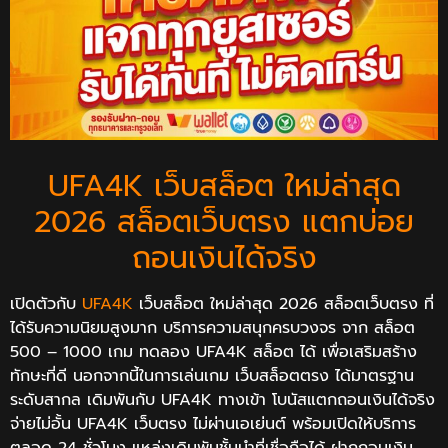
UFA4K เว็บสล็อต ใหม่ล่าสุด
2026 สล็อตเว็บตรง แตกบ่อย
ถอนเงินได้จริง
เปิดตัวกับ
UFA4K
เว็บสล็อต ใหม่ล่าสุด 2026 สล็อตเว็บตรง ที่
ได้รับความนิยมสูงมาก บริการความสนุกครบวงจร จาก สล็อต
500 – 1000 เกม ทดลอง UFA4K สล็อต ได้ เพื่อเสริมสร้าง
ทักษะที่ดี นอกจากนี้ในการเล่นเกม เว็บสล็อตตรง ได้มาตรฐาน
ระดับสากล เดิมพันกับ UFA4K ทางเข้า โบนัสแตกถอนเงินได้จริง
จ่ายไม่อั้น UFA4K เว็บตรง ไม่ผ่านเอเย่นต์ พร้อมเปิดให้บริการ
ตลอด 24 ชั่วโมง แหล่งเดิมพันชั้นนำที่เชื่อถือได้ ฝากถอนเงิน