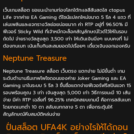
เว็บเกมสล็อต ขอแนะนำเกมท่องโลกใต้ทะเลสีสันสดใส ctopus
Life จากค่าย EA Gaming ดีไซน์แปลกใหม่ขนาด 5 รีล 4 แถว ที่
เล่นเพลินและแจกรางวัลย่อยบ่อยมาก ค่า RTP อยู่ที่ 96.50% มี
ฟีเจอร์ Sticky Wild ที่เจ้าหมึกจะล็อคสัญลักษณ์ไวด์ไว้ให้ในรอบ
ถัดไป จ่ายรางวัลสูงสุด 3,500 เท่า ให้เดินเงินนิ่งๆ แบบคงที่ ไม่
ต้องทบเบท เน้นเก็บกินสะสมยอดไปเรื่อยๆ เดี๋ยวเงินงอกเองครับ
Neptune Treasure
Neptune Treasure สล็อต เว็บตรง แตกง่าย ไม่มีขั้นต่ำ เกม
ระดับตำนานธีมเทพโพไซดอนของค่าย Joker Gaming และ EA
Gaming มาในระบบ 5 รีล 3 ขึ้นชื่อแตกง่ายฟีเจอร์ฟรีสปินแจก 15
รอบพร้อมคูณ 3 เท่า เงินสูงสุด 5,000 เท่า วิธีการชนะมี 10 เส้น
จ่าย มีค่า RTP เฉลี่ยที่ 96.25% เทคนิคสยบเกมนี้ คือการสลับเบท
โดยกดเบทต่ำ 10 ตา สลับเบทกลาง 5 ตา เพื่อกระตุ้นให้
สัญลักษณ์หีบสมบัติหล่นง่าย
ปั่นสล็อต UFA4K อย่างไรให้ได้ถอน