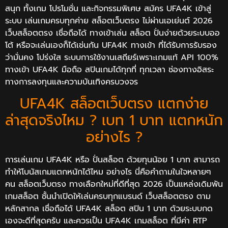
สนุก ทั้งเกม โปรโมชั่น และกิจกรรมพิเศษ สมัคร UFA4K เข้าสู่
ระบบ เล่นเกมครบทุกค่าย สล็อตเว็บตรง ไม่ผ่านเอเย่นต์ 2026
เว็บสล็อตตรง เชื่อถือได้ ทางเข้าเล่น สล็อต ปั่นง่ายด้วยระบบออ
โต้ หรือจะเล่นเองก็ได้เช่นกัน UFA4K ทางเข้า ที่ได้รับการรับรอง
ว่ามั่นคง โปร่งใส ระบบการใช้งานเสถียร์เพราะเกมแท้ API 100%
ทางเข้า UFA4K มือถือ สปินเกมได้ทุกที่ ทุกเวลา ช่องทางอิสระ
ทางการลงทุนและความบันเทิงครบวงจร
UFA4K สล็อตเว็บตรง แตกง่าย
ล่าสุดจริงไหม ? เบท 1 บาท แตกหนัก
อย่างไร ?
การเล่นเกม UFA4K หรือ ปั่นสล็อต ด้วยทุนน้อย 1 บาท สามารถ
ทำให้โบนัสเกมแตกหนักได้ไหม อย่างไร นี่คือคำถามในใจหลายๆ
คน สล็อตเว็บตรง ทางเลือกใหม่ที่ดีที่สุด 2026 เป็นแหล่งเดิมพัน
เกมสล็อต ชั้นนำเปิดให้เล่นครบทุกแบรนด์ เว็บสล็อตตรง ตาม
หลักสากล เชื่อถือได้ UFA4K สล็อต สปิน 1 บาท ด้วยระบบกด
เองจะดีที่สุดครับ และควรเป็น UFA4K เกมสล็อต ที่มีค่า RTP