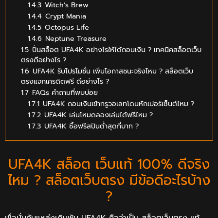
1.4.3
Witch’s Brew
1.4.4
Crypt Mania
1.4.5
Octopus Life
1.4.6
Neptune Treasure
1.5
ปั่นสล็อต UFA4K อย่างไรให้ได้ถอนเงิน ? เทคนิคสล็อตเว็บ
ตรงดีอย่างไร ?
1.6
UFA4K รับโปรโมชั่น เพิ่มโอกาสชนะจริงไหม ? สล็อตเว็บ
ตรงแจกเครดิตฟรี ดีอย่างไร ?
1.7
FAQs คำถามที่พบบ่อย
1.7.1
UFA4K ถอนเงินเข้าทรูวอเลทโดนหักเปอร์เซ็นต์ไหม ?
1.7.2
UFA4K เล่นโหมดลองเล่นได้ฟรีไหม ?
1.7.3
UFA4K ซื้อฟรีสปินต่ำสุดกี่บาท ?
UFA4K สล็อต เว็บแท้ 100% ดีจริง
ไหม ? สล็อตเว็บตรง มีข้อดีอะไรบ้าง
?
เชื่อมั่นกับแหล่งเดิมพัน UFA4K ถือว่าเป็น สล็อตเว็บตรง แท้