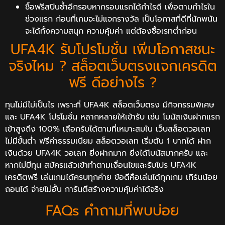
ซื้อฟรีสปินซ้ำอีกรอบหากรอบแรกได้กำไรดี เพื่อตามกำไรใน
ช่วงแรก ก่อนที่เกมจะไม่แจกรางวัล เป็นโอกาสที่ดีที่นักพนัน
จะได้ทั้งความสนุก ความคุ้มค่า แต่ต้องซื้อเรทต่ำก่อน
UFA4K รับโปรโมชั่น เพิ่มโอกาสชนะ
จริงไหม ? สล็อตเว็บตรงแจกเครดิต
ฟรี ดีอย่างไร ?
ทุนไม่มีไม่เป็นไร เพราะที่ UFA4K สล็อตเว็บตรง มีกิจกรรมพิเศษ
และ UFA4K โปรโมชั่น หลากหลายให้เข้ารับ เช่น โบนัสเงินฝากแรก
เข้าสูงถึง 100% เลือกรับได้ตามที่เหมาะสมใน เว็บสล็อตวอเลท
ไม่มีขั้นต่ำ ฟรีค่าธรรมเนียม สล็อตวอเลท เริ่มต้น 1 บาทได้ ฝาก
เงินด้วย UFA4K วอเลท ยิ่งฝากมาก ยิ่งได้โบนัสมากครับ และ
หากไม่มีทุน สมัครแล้วเข้าทำตามเงื่อนไขและรับโปร UFA4K
เครดิตฟรี เล่นเกมได้ครบทุกค่าย ข้อดีคือเล่นได้ทุกเกม เทิร์นน้อย
ถอนได้ จ่ายไม่อั้น การันตีสร้างความคุ้มค่าได้จริง
FAQs คำถามที่พบบ่อย