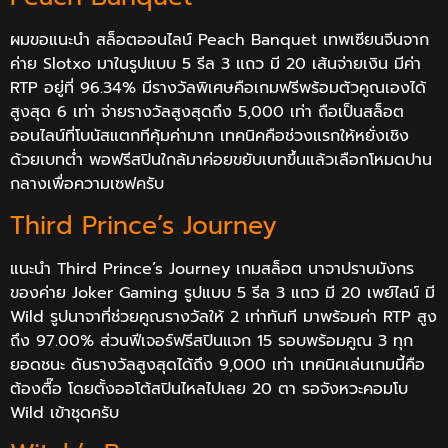
ผมขอแนะนำ สล็อตออนไลน์ Peach Banquet เทพเซียนจีนจาก
ค่าย Slotxo มาในรูปแบบ 5 รีล 3 แถว มี 20 เส้นจ่ายเงิน มีค่า
RTP อยู่ที่ 96.34% มีรางวัลพิเศษคือเกมฟรีพร้อมตัวคูณเองได้
สูงสุด 6 เท่า จ่ายรางวัลสูงสุดถึง 5,000 เท่า ถือเป็นสล็อต
ออนไลน์ที่โบนัสแตกทีคุ้มค่ามาก เทคนิคคือช่วงแรกให้หยั่งเชิง
ด้วยเบทต่ำ พอฟรีสปินใกล้มาค่อยขยับเบทขึ้นแล้วเลือกโหมดปาน
กลางเพื่อความเซฟครับ
Third Prince’s Journey
แนะนำ Third Prince’s Journey เกมสล็อต นาจาปราบมังกร
ของค่าย Joker Gaming รูปแบบ 5 รีล 3 แถว มี 20 เพย์ไลน์ มี
Wild รูปนาจาที่ช่วยคูณรางวัลให้ 2 เท่าทันที มาพร้อมค่า RTP สูง
ถึง 97.00% ส่วนฟีเจอร์ฟรีสปินแจก 15 รอบพร้อมคูณ 3 ทุก
ยอดชนะ ดันรางวัลสูงสุดได้ถึง 9,000 เท่า เทคนิคเล่นเกมนี้คือ
ต้องตื๊อ โดยตั้งออโต้สปินไหลไปเลย 20 ตา รอจังหวะคอมโบ
Wild เข้าชุดครับ