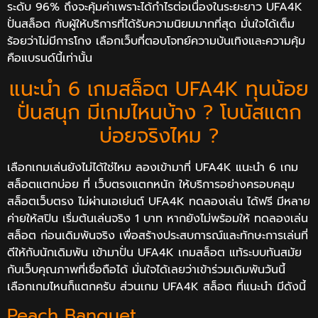
ระดับ 96% ถึงจะคุ้มค่าเพราะได้กำไรต่อเนื่องในระยะยาว UFA4K
ปั่นสล็อต กับผู้ให้บริการที่ได้รับความนิยมมากที่สุด มั่นใจได้เต็ม
ร้อยว่าไม่มีการโกง เลือกเว็บที่ตอบโจทย์ความบันเทิงและความคุ้ม
คือแบรนด์นี้เท่านั้น
แนะนำ 6 เกมสล็อต UFA4K ทุนน้อย
ปั่นสนุก มีเกมไหนบ้าง ? โบนัสแตก
บ่อยจริงไหม ?
เลือกเกมเล่นยังไม่ได้ใช่ไหม ลองเข้ามาที่ UFA4K แนะนำ 6 เกม
สล็อตแตกบ่อย ที่ เว็บตรงแตกหนัก ให้บริการอย่างครอบคลุม
สล็อตเว็บตรง ไม่ผ่านเอเย่นต์ UFA4K ทดลองเล่น ได้ฟรี มีหลาย
ค่ายให้สปิน เริ่มต้นเล่นจริง 1 บาท หากยังไม่พร้อมให้ ทดลองเล่น
สล็อต ก่อนเดิมพันจริง เพื่อสร้างประสบการณ์และทักษะการเล่นที่
ดีให้กับนักเดิมพัน เข้ามาปั่น UFA4K เกมสล็อต แท้ระบบทันสมัย
กับเว็บคุณภาพที่เชื่อถือได้ มั่นใจได้เลยว่าเข้าร่วมเดิมพันวันนี้
เลือกเกมไหนก็แตกครับ ส่วนเกม UFA4K สล็อต ที่แนะนำ มีดังนี้
Peach Banquet