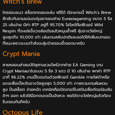
Witch’s Brew
ใครชอบแนว สล็อตทดลองเล่น ฟรีได้ ต้องเกมนี้ Witch’s Brew
ลึกลับกับเกมแม่มดปรุงยาของค่าย Eurasiagaming ขนาด 5 รีล
25 เส้นจ่าย มีค่า RTP อยู่ที่ 95.70% ไฮไลต์คือฟีเจอร์ Wild
Respin ที่จะแช่แข็งวงล้อเดิมแล้วหมุนซ้ำฟรี ลุ้นรางวัลใหญ่
สูงสุดถึง 10,000 เท่า เล่นเกมสลับปกติและออโต้ให้เพิ่มเบทรอบ
ที่ชนะเพราะระบบกำลังจะสุ่มจ่ายรอบซ้ำออกมาครับ
Crypt Mania
สายหลอนล่าสมบัติสุสานแวมไพร์จากค่าย EA Gaming เกม
Crypt Maniaมาในระบบ 5 รีล 3 แถว มี 10 เส้นจ่าย พกค่า RTP
มาที่ 96.22% เกมนี้โดดเด่นด้วยฟีเจอร์ Gamble ทายไพ่ดำหรือ
แดงเพื่อเบิ้ลเงินรางวัลสูงสุด 5,000 เท่า ภาพรวมเกมผันผวน
สูง ปั่นสล็อต จ่ายหนัก เทคนิคคือเปิดเทอร์โบสปินเพื่อตัดอนิเมชัน
ช้าๆ ออก แล้วใช้มือกดเองเป็นจังหวะ พอได้รางวัลใหญ่แล้วต้อง
รีบถอนทันทีครับ
Octopus Life