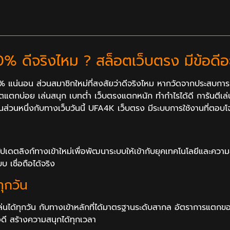
% ดีจริงไหม ? สล็อตเว็บตรง มีข้อดีอะ
100% แน่นอน ส่วนสมาชิกใหม่ที่สงสัยว่าดีจริงไหม หากวัดจากประสบ
อตแตกบ่อย เล่นสนุก เบทต่ำ เว็บตรงแตกหนัก ทำกำไรได้ดี การันตีเล่น
นส่วนหนึ่งกับทางเว็บวันนี้ UFA4K เว็บตรง มีระบบการใช้งานที่ตอบโจ
ัปเดตลิงก์ทางเข้าใหม่เพื่อพัฒนาระบบให้เข้ากับยุคเทคโนโลยีและคว
 เชื่อถือได้จริง
ุกวัน
ล่นได้ทุกวัน กับทางเข้าหลักที่ได้มาตรฐานระดับสากล อัตราการแต
างดี สร้างความสนุกได้ทุกเวลา