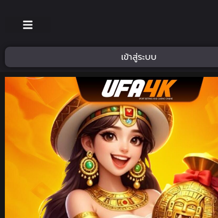
เข้าสู่ระบบ