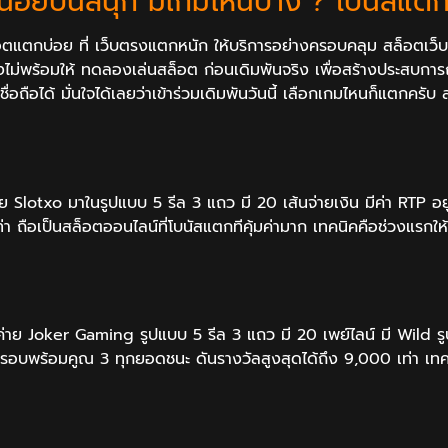
อยปั่นสนุก มีเกมไหนบ้าง ? โบนัสแตก
็อตแตกบ่อย ที่ เว็บตรงแตกหนัก ให้บริการอย่างครอบคลุม สล็อตเว็
งไม่พร้อมให้ ทดลองเล่นสล็อต ก่อนเดิมพันจริง เพื่อสร้างประสบการณ์
่อถือได้ มั่นใจได้เลยว่าเข้าร่วมเดิมพันวันนี้ เลือกเกมไหนก็แตกครั
txo มาในรูปแบบ 5 รีล 3 แถว มี 20 เส้นจ่ายเงิน มีค่า RTP อยู่
่า ถือเป็นสล็อตออนไลน์ที่โบนัสแตกทีคุ้มค่ามาก เทคนิคคือช่วงแรกให้
 Joker Gaming รูปแบบ 5 รีล 3 แถว มี 20 เพย์ไลน์ มี Wild รูปนา
รอบพร้อมคูณ 3 ทุกยอดชนะ ดันรางวัลสูงสุดได้ถึง 9,000 เท่า เทคนิ