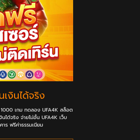
เงินได้จริง
0 – 1000 เกม ทดลอง UFA4K สล็อต
นได้จริง จ่ายไม่อั้น UFA4K เว็บ
าคาร ฟรีค่าธรรมเนียม