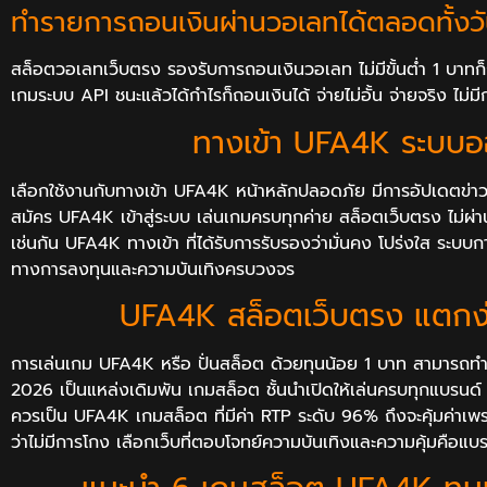
ทำรายการถอนเงินผ่านวอเลทได้ตลอดทั้งว
สล็อตวอเลทเว็บตรง รองรับการถอนเงินวอเลท ไม่มีขั้นต่ำ 1 บาทก็ถ
เกมระบบ API ชนะแล้วได้กำไรก็ถอนเงินได้ จ่ายไม่อั้น จ่ายจริง ไม
ทางเข้า UFA4K ระบบออโ
เลือกใช้งานกับทางเข้า UFA4K หน้าหลักปลอดภัย มีการอัปเดตข่าวส
สมัคร UFA4K เข้าสู่ระบบ เล่นเกมครบทุกค่าย สล็อตเว็บตรง ไม่ผ่าน
เช่นกัน UFA4K ทางเข้า ที่ได้รับการรับรองว่ามั่นคง โปร่งใส ระบ
ทางการลงทุนและความบันเทิงครบวงจร
UFA4K สล็อตเว็บตรง แตกง่า
การเล่นเกม UFA4K หรือ ปั่นสล็อต ด้วยทุนน้อย 1 บาท สามารถทำให
2026 เป็นแหล่งเดิมพัน เกมสล็อต ชั้นนำเปิดให้เล่นครบทุกแบรนด
ควรเป็น UFA4K เกมสล็อต ที่มีค่า RTP ระดับ 96% ถึงจะคุ้มค่าเพราะไ
ว่าไม่มีการโกง เลือกเว็บที่ตอบโจทย์ความบันเทิงและความคุ้มคือแบรนด