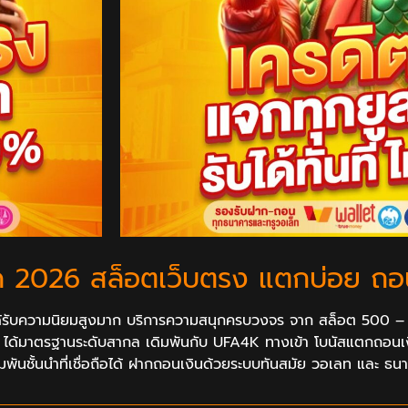
ุด 2026 สล็อตเว็บตรง แตกบ่อย ถอน
ี่ได้รับความนิยมสูงมาก บริการความสนุกครบวงจร จาก สล็อต 50
ตรง ได้มาตรฐานระดับสากล เดิมพันกับ UFA4K ทางเข้า โบนัสแตกถอนเงิ
มพันชั้นนำที่เชื่อถือได้ ฝากถอนเงินด้วยระบบทันสมัย วอเลท และ ธน