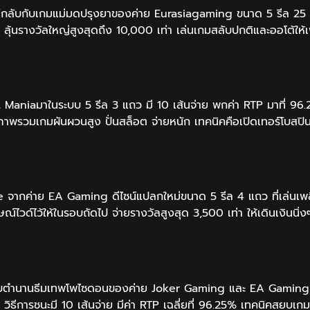
กลับกับเกมแม่มดปรุงยาของค่าย Eurasiagaming ขนาด 5 รีล 25 เส้
รี ลุ้นรางวัลใหญ่สูงสุดถึง 10,000 เท่า เล่นเกมสลับปกติและออโต้ให้
niaมาในระบบ 5 รีล 3 แถว มี 10 เส้นจ่าย พกค่า RTP มาที่ 96.22
าพรวมเกมผันผวนสูง ปั่นสล็อต จ่ายหนัก เทคนิคคือเปิดเทอร์โบสปินเ
 จากค่าย EA Gaming ดีไซน์แปลกใหม่ขนาด 5 รีล 4 แถว ที่เล่นเพ
ษณ์ไวด์ไว้ให้ในรอบถัดไป จ่ายรางวัลสูงสุด 3,500 เท่า ให้เดินเงินนิ่
ดับตำนานธีมเทพโพไซดอนของค่าย Joker Gaming และ EA Gaming มา
 วิธีการชนะมี 10 เส้นจ่าย มีค่า RTP เฉลี่ยที่ 96.25% เทคนิคสยบเก