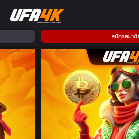
สมัครสมาชิ