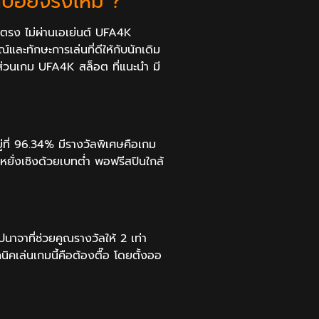
บ่อยจริงไหม ?
บตรง ไม่ผ่านเอเย่นต์ UFA4K
และทักษะการเล่นที่ดีให้กับนักเดิม
บ ส่วนเกม UFA4K สล็อต ที่แนะนำ มี
ที่ 96.34% มีรางวัลพิเศษคือเกม
หยั่งเชิงด้วยเบทต่ำ พอฟรีสปินใกล้
จาที่ช่วยคูณรางวัลให้ 2 เท่า
คเล่นเกมนี้คือต้องตื๊อ โดยตั้งออ