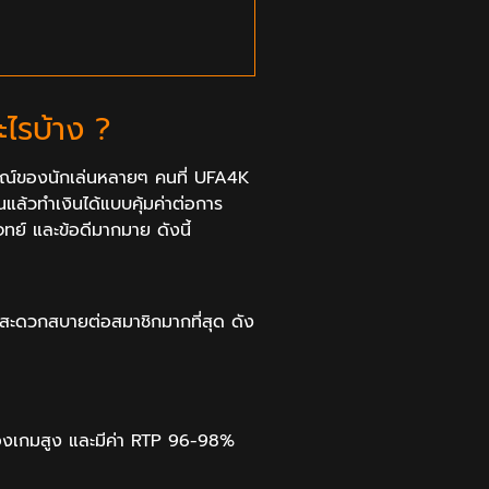
ไรบ้าง ?
การณ์ของนักเล่นหลายๆ คนที่ UFA4K
แล้วทำเงินได้แบบคุ้มค่าต่อการ
ทย์ และข้อดีมากมาย ดังนี้
ามสะดวกสบายต่อสมาชิกมากที่สุด ดัง
กของเกมสูง และมีค่า RTP 96-98%