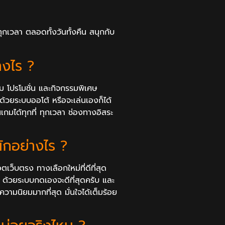
กเวลา ตลอดทั้งวันทั้งคืน สนุกกับ
างไร ?
ม โปรโมชั่น และกิจกรรมพิเศษ
ด้วยระบบออโต้ หรือจะเล่นเองก็ได้
กมได้ทุกที่ ทุกเวลา ช่องทางอิสระ
ักอย่างไร ?
ว็บตรง ทางเลือกใหม่ที่ดีที่สุด
 ด้วยระบบกดเองจะดีที่สุดครับ และ
ความนิยมมากที่สุด มั่นใจได้เต็มร้อย