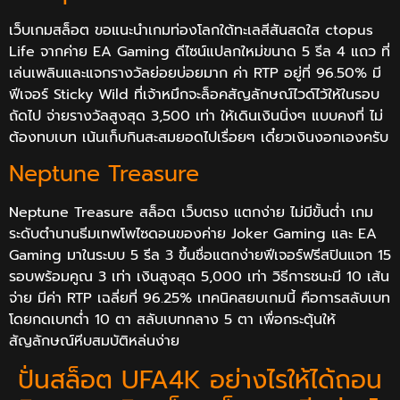
เว็บเกมสล็อต ขอแนะนำเกมท่องโลกใต้ทะเลสีสันสดใส ctopus
Life จากค่าย EA Gaming ดีไซน์แปลกใหม่ขนาด 5 รีล 4 แถว ที่
เล่นเพลินและแจกรางวัลย่อยบ่อยมาก ค่า RTP อยู่ที่ 96.50% มี
ฟีเจอร์ Sticky Wild ที่เจ้าหมึกจะล็อคสัญลักษณ์ไวด์ไว้ให้ในรอบ
ถัดไป จ่ายรางวัลสูงสุด 3,500 เท่า ให้เดินเงินนิ่งๆ แบบคงที่ ไม่
ต้องทบเบท เน้นเก็บกินสะสมยอดไปเรื่อยๆ เดี๋ยวเงินงอกเองครับ
Neptune Treasure
Neptune Treasure สล็อต เว็บตรง แตกง่าย ไม่มีขั้นต่ำ เกม
ระดับตำนานธีมเทพโพไซดอนของค่าย Joker Gaming และ EA
Gaming มาในระบบ 5 รีล 3 ขึ้นชื่อแตกง่ายฟีเจอร์ฟรีสปินแจก 15
รอบพร้อมคูณ 3 เท่า เงินสูงสุด 5,000 เท่า วิธีการชนะมี 10 เส้น
จ่าย มีค่า RTP เฉลี่ยที่ 96.25% เทคนิคสยบเกมนี้ คือการสลับเบท
โดยกดเบทต่ำ 10 ตา สลับเบทกลาง 5 ตา เพื่อกระตุ้นให้
สัญลักษณ์หีบสมบัติหล่นง่าย
ปั่นสล็อต UFA4K อย่างไรให้ได้ถอน