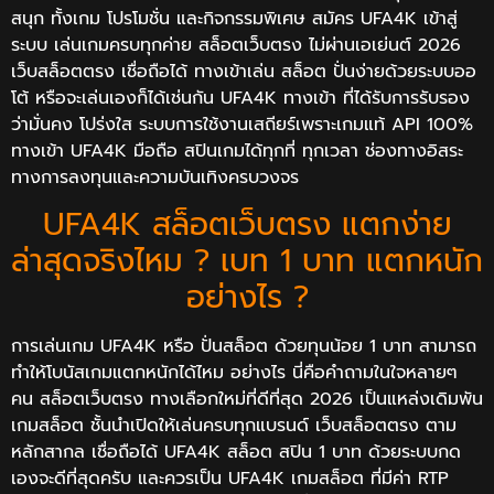
สนุก ทั้งเกม โปรโมชั่น และกิจกรรมพิเศษ สมัคร UFA4K เข้าสู่
ระบบ เล่นเกมครบทุกค่าย สล็อตเว็บตรง ไม่ผ่านเอเย่นต์ 2026
เว็บสล็อตตรง เชื่อถือได้ ทางเข้าเล่น สล็อต ปั่นง่ายด้วยระบบออ
โต้ หรือจะเล่นเองก็ได้เช่นกัน UFA4K ทางเข้า ที่ได้รับการรับรอง
ว่ามั่นคง โปร่งใส ระบบการใช้งานเสถียร์เพราะเกมแท้ API 100%
ทางเข้า UFA4K มือถือ สปินเกมได้ทุกที่ ทุกเวลา ช่องทางอิสระ
ทางการลงทุนและความบันเทิงครบวงจร
UFA4K สล็อตเว็บตรง แตกง่าย
ล่าสุดจริงไหม ? เบท 1 บาท แตกหนัก
อย่างไร ?
การเล่นเกม UFA4K หรือ ปั่นสล็อต ด้วยทุนน้อย 1 บาท สามารถ
ทำให้โบนัสเกมแตกหนักได้ไหม อย่างไร นี่คือคำถามในใจหลายๆ
คน สล็อตเว็บตรง ทางเลือกใหม่ที่ดีที่สุด 2026 เป็นแหล่งเดิมพัน
เกมสล็อต ชั้นนำเปิดให้เล่นครบทุกแบรนด์ เว็บสล็อตตรง ตาม
หลักสากล เชื่อถือได้ UFA4K สล็อต สปิน 1 บาท ด้วยระบบกด
เองจะดีที่สุดครับ และควรเป็น UFA4K เกมสล็อต ที่มีค่า RTP