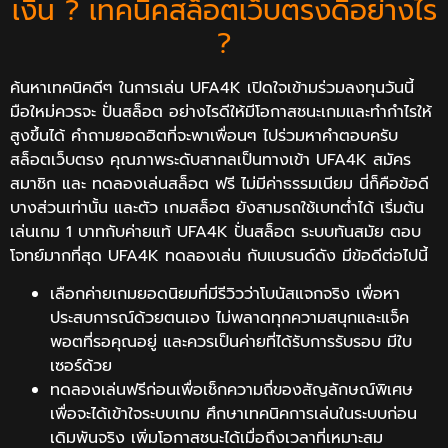
เงิน ? เทคนิคสล็อตเว็บตรงดีอย่างไร
?
ค้นหาเทคนิคดีๆ ในการเล่น UFA4K เปิดใจเข้ามร่วมลงทุนวันนี้
มือใหม่ควรจะ ปั่นสล็อต อย่างไรดีให้มีโอกาสชนะเกมและทำกำไรให้
สูงขึ้นได้ คำถามยอดฮิตที่จะพาเพื่อนๆ ไปร่วมหาคำตอบครับ
สล็อตเว็บตรง คุณภาพระดับสากลเป็นทางเข้า UFA4K สมัคร
สมาชิก และ ทดลองเล่นสล็อต ฟรี ไม่มีค่าธรรมเนียม นี่ก็คือข้อดี
บางส่วนเท่านั้น และตัว เกมสล็อต ยังสามรถใช้เบทต่ำได้ เริ่มต้น
เล่นเกม 1 บาทกับค่ายแท้ UFA4K ปั่นสล็อต ระบบทันสมัย ตอบ
โจทย์มากที่สุด UFA4K ทดลองเล่น กับแบรนด์ดัง มีข้อดีต่อไปนี้
เลือกค่ายเกมยอดนิยมที่มีรีวิวว่าโบนัสแจกจริง เพื่อหา
ประสบการณ์ด้วยตนเอง ไม่พลาดทุกความสนุกและแจ็ค
พอตที่รอคุณอยู่ และควรเป็นค่ายที่ได้รับการรับรอบ มีใบ
เซอร์ด้วย
ทดลองเล่นฟรีก่อนเพื่อเช็กความถี่ของสัญลักษณ์พิเศษ
เพื่อจะได้เข้าใจระบบเกม ศึกษาเทคนิคการเล่นในระบบก่อน
เดิมพันจริง เพิ่มโอกาสชนะได้เมื่อถึงเวลาที่เหมาะสม