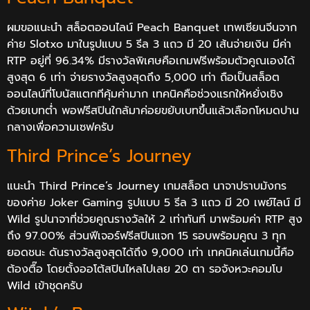
ผมขอแนะนำ สล็อตออนไลน์ Peach Banquet เทพเซียนจีนจาก
ค่าย Slotxo มาในรูปแบบ 5 รีล 3 แถว มี 20 เส้นจ่ายเงิน มีค่า
RTP อยู่ที่ 96.34% มีรางวัลพิเศษคือเกมฟรีพร้อมตัวคูณเองได้
สูงสุด 6 เท่า จ่ายรางวัลสูงสุดถึง 5,000 เท่า ถือเป็นสล็อต
ออนไลน์ที่โบนัสแตกทีคุ้มค่ามาก เทคนิคคือช่วงแรกให้หยั่งเชิง
ด้วยเบทต่ำ พอฟรีสปินใกล้มาค่อยขยับเบทขึ้นแล้วเลือกโหมดปาน
กลางเพื่อความเซฟครับ
Third Prince’s Journey
แนะนำ Third Prince’s Journey เกมสล็อต นาจาปราบมังกร
ของค่าย Joker Gaming รูปแบบ 5 รีล 3 แถว มี 20 เพย์ไลน์ มี
Wild รูปนาจาที่ช่วยคูณรางวัลให้ 2 เท่าทันที มาพร้อมค่า RTP สูง
ถึง 97.00% ส่วนฟีเจอร์ฟรีสปินแจก 15 รอบพร้อมคูณ 3 ทุก
ยอดชนะ ดันรางวัลสูงสุดได้ถึง 9,000 เท่า เทคนิคเล่นเกมนี้คือ
ต้องตื๊อ โดยตั้งออโต้สปินไหลไปเลย 20 ตา รอจังหวะคอมโบ
Wild เข้าชุดครับ