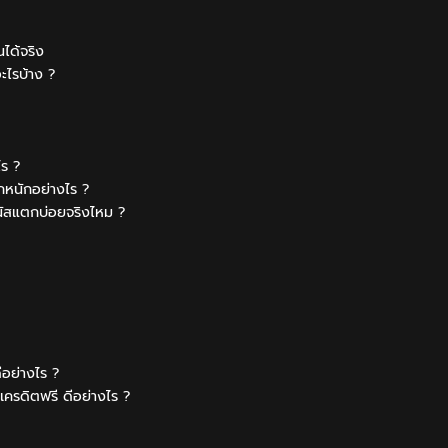
ได้จริง
ะไรบ้าง ?
ไร ?
กหนักอย่างไร ?
นัสแตกบ่อยจริงไหม ?
ีอย่างไร ?
ครดิตฟรี ดีอย่างไร ?