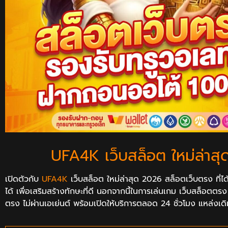
UFA4K เว็บสล็อต ใหม่ล่าส
เปิดตัวกับ
UFA4K
เว็บสล็อต ใหม่ล่าสุด 2026 สล็อตเว็บตรง ท
ได้ เพื่อเสริมสร้างทักษะที่ดี นอกจากนี้ในการเล่นเกม เว็บสล็อต
ตรง ไม่ผ่านเอเย่นต์ พร้อมเปิดให้บริการตลอด 24 ชั่วโมง แหล่งเดิ