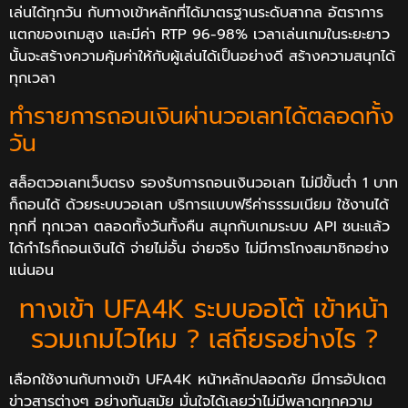
เล่นได้ทุกวัน กับทางเข้าหลักที่ได้มาตรฐานระดับสากล อัตราการ
แตกของเกมสูง และมีค่า RTP 96-98% เวลาเล่นเกมในระยะยาว
นั้นจะสร้างความคุ้มค่าให้กับผู้เล่นได้เป็นอย่างดี สร้างความสนุกได้
ทุกเวลา
ทำรายการถอนเงินผ่านวอเลทได้ตลอดทั้ง
วัน
สล็อตวอเลทเว็บตรง รองรับการถอนเงินวอเลท ไม่มีขั้นต่ำ 1 บาท
ก็ถอนได้ ด้วยระบบวอเลท บริการแบบฟรีค่าธรรมเนียม ใช้งานได้
ทุกที่ ทุกเวลา ตลอดทั้งวันทั้งคืน สนุกกับเกมระบบ API ชนะแล้ว
ได้กำไรก็ถอนเงินได้ จ่ายไม่อั้น จ่ายจริง ไม่มีการโกงสมาชิกอย่าง
แน่นอน
ทางเข้า UFA4K ระบบออโต้ เข้าหน้า
รวมเกมไวไหม ? เสถียรอย่างไร ?
เลือกใช้งานกับทางเข้า UFA4K หน้าหลักปลอดภัย มีการอัปเดต
ข่าวสารต่างๆ อย่างทันสมัย มั่นใจได้เลยว่าไม่มีพลาดทุกความ