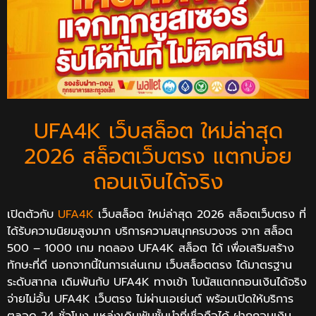
UFA4K เว็บสล็อต ใหม่ล่าสุด
2026 สล็อตเว็บตรง แตกบ่อย
ถอนเงินได้จริง
เปิดตัวกับ
UFA4K
เว็บสล็อต ใหม่ล่าสุด 2026 สล็อตเว็บตรง ที่
ได้รับความนิยมสูงมาก บริการความสนุกครบวงจร จาก สล็อต
500 – 1000 เกม ทดลอง UFA4K สล็อต ได้ เพื่อเสริมสร้าง
ทักษะที่ดี นอกจากนี้ในการเล่นเกม เว็บสล็อตตรง ได้มาตรฐาน
ระดับสากล เดิมพันกับ UFA4K ทางเข้า โบนัสแตกถอนเงินได้จริง
จ่ายไม่อั้น UFA4K เว็บตรง ไม่ผ่านเอเย่นต์ พร้อมเปิดให้บริการ
ตลอด 24 ชั่วโมง แหล่งเดิมพันชั้นนำที่เชื่อถือได้ ฝากถอนเงิน