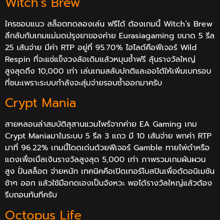
Witch’s Brew
ใครชอบแนว สล็อตทดลองเล่น ฟรีได้ ต้องเกมนี้ Witch’s Brew
ลึกลับกับเกมแม่มดปรุงยาของค่าย Eurasiagaming ขนาด 5 รีล
25 เส้นจ่าย มีค่า RTP อยู่ที่ 95.70% ไฮไลต์คือฟีเจอร์ Wild
Respin ที่จะแช่แข็งวงล้อเดิมแล้วหมุนซ้ำฟรี ลุ้นรางวัลใหญ่
สูงสุดถึง 10,000 เท่า เล่นเกมสลับปกติและออโต้ให้เพิ่มเบทรอบ
ที่ชนะเพราะระบบกำลังจะสุ่มจ่ายรอบซ้ำออกมาครับ
Crypt Mania
สายหลอนล่าสมบัติสุสานแวมไพร์จากค่าย EA Gaming เกม
Crypt Maniaมาในระบบ 5 รีล 3 แถว มี 10 เส้นจ่าย พกค่า RTP
มาที่ 96.22% เกมนี้โดดเด่นด้วยฟีเจอร์ Gamble ทายไพ่ดำหรือ
แดงเพื่อเบิ้ลเงินรางวัลสูงสุด 5,000 เท่า ภาพรวมเกมผันผวน
สูง ปั่นสล็อต จ่ายหนัก เทคนิคคือเปิดเทอร์โบสปินเพื่อตัดอนิเมชัน
ช้าๆ ออก แล้วใช้มือกดเองเป็นจังหวะ พอได้รางวัลใหญ่แล้วต้อง
รีบถอนทันทีครับ
Octopus Life