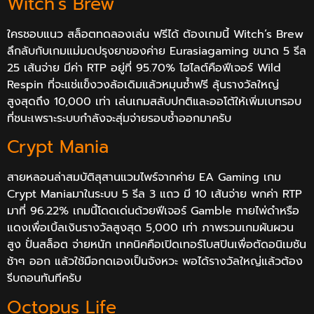
Witch’s Brew
ใครชอบแนว สล็อตทดลองเล่น ฟรีได้ ต้องเกมนี้ Witch’s Brew
ลึกลับกับเกมแม่มดปรุงยาของค่าย Eurasiagaming ขนาด 5 รีล
25 เส้นจ่าย มีค่า RTP อยู่ที่ 95.70% ไฮไลต์คือฟีเจอร์ Wild
Respin ที่จะแช่แข็งวงล้อเดิมแล้วหมุนซ้ำฟรี ลุ้นรางวัลใหญ่
สูงสุดถึง 10,000 เท่า เล่นเกมสลับปกติและออโต้ให้เพิ่มเบทรอบ
ที่ชนะเพราะระบบกำลังจะสุ่มจ่ายรอบซ้ำออกมาครับ
Crypt Mania
สายหลอนล่าสมบัติสุสานแวมไพร์จากค่าย EA Gaming เกม
Crypt Maniaมาในระบบ 5 รีล 3 แถว มี 10 เส้นจ่าย พกค่า RTP
มาที่ 96.22% เกมนี้โดดเด่นด้วยฟีเจอร์ Gamble ทายไพ่ดำหรือ
แดงเพื่อเบิ้ลเงินรางวัลสูงสุด 5,000 เท่า ภาพรวมเกมผันผวน
สูง ปั่นสล็อต จ่ายหนัก เทคนิคคือเปิดเทอร์โบสปินเพื่อตัดอนิเมชัน
ช้าๆ ออก แล้วใช้มือกดเองเป็นจังหวะ พอได้รางวัลใหญ่แล้วต้อง
รีบถอนทันทีครับ
Octopus Life