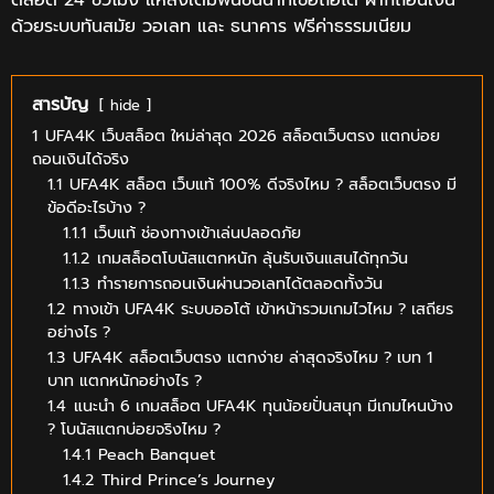
ด้วยระบบทันสมัย วอเลท และ ธนาคาร ฟรีค่าธรรมเนียม
สารบัญ
hide
1
UFA4K เว็บสล็อต ใหม่ล่าสุด 2026 สล็อตเว็บตรง แตกบ่อย
ถอนเงินได้จริง
1.1
UFA4K สล็อต เว็บแท้ 100% ดีจริงไหม ? สล็อตเว็บตรง มี
ข้อดีอะไรบ้าง ?
1.1.1
เว็บแท้ ช่องทางเข้าเล่นปลอดภัย
1.1.2
เกมสล็อตโบนัสแตกหนัก ลุ้นรับเงินแสนได้ทุกวัน
1.1.3
ทำรายการถอนเงินผ่านวอเลทได้ตลอดทั้งวัน
1.2
ทางเข้า UFA4K ระบบออโต้ เข้าหน้ารวมเกมไวไหม ? เสถียร
อย่างไร ?
1.3
UFA4K สล็อตเว็บตรง แตกง่าย ล่าสุดจริงไหม ? เบท 1
บาท แตกหนักอย่างไร ?
1.4
แนะนำ 6 เกมสล็อต UFA4K ทุนน้อยปั่นสนุก มีเกมไหนบ้าง
? โบนัสแตกบ่อยจริงไหม ?
1.4.1
Peach Banquet
1.4.2
Third Prince’s Journey