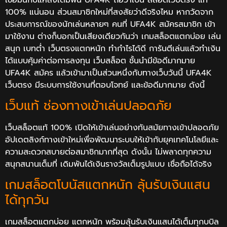
100% แน่นอน ส่วนสมาชิกใหม่ที่สงสัยว่าดีจริงไหม หากวัดจาก
ประสบการณ์ของนักเล่นหลายๆ คนที่ UFA4K สมัครสมาชิก เข้า
มาใช้งาน ต่างก็บอกเป็นเสียงเดียวกันว่า เกมสล็อตแตกบ่อย เล่น
สนุก เบทต่ำ เว็บตรงแตกหนัก ทำกำไรได้ดี การันตีเล่นแล้วทำเงิน
ได้แบบคุ้มค่าต่อการลงทุน เว็บสล็อต ชั้นนำมีข้อดีมากมาย
UFA4K สมัคร แล้วเข้ามาเป็นส่วนหนึ่งกับทางเว็บวันนี้ UFA4K
เว็บตรง มีระบบการใช้งานที่ตอบโจทย์ และข้อดีมากมาย ดังนี้
เว็บแท้ ช่องทางเข้าเล่นปลอดภัย
เว็บสล็อตแท้ 100% เปิดให้เข้าเล่นอย่างทันสมัยทางเข้าปลอดภัย
อัปเดตลิงก์ทางเข้าใหม่เพื่อพัฒนาระบบให้เข้ากับยุคเทคโนโลยีและ
ความสะดวกสบายต่อสมาชิกมากที่สุด ดังนั้น ไม่พลาดทุกความ
สนุกสนานเต็มที่ เดิมพันได้เงินรางวัลเต็มรูปแบบ เชื่อถือได้จริง
เกมสล็อตโบนัสแตกหนัก ลุ้นรับเงินแสน
ได้ทุกวัน
เกมสล็อตแตกบ่อย แตกหนัก พร้อมลุ้นรับเงินแสนได้เต็มทุกบบิล