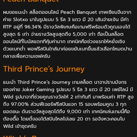
ผมขอแนะนำ สล็อตออนไลน์ Peach Banquet เทพเซียนจีนจาก
ค่าย Slotxo มาในรูปแบบ 5 รีล 3 แถว มี 20 เส้นจ่ายเงิน มีค่า
RTP อยู่ที่ 96.34% มีรางวัลพิเศษคือเกมฟรีพร้อมตัวคูณเองได้
สูงสุด 6 เท่า จ่ายรางวัลสูงสุดถึง 5,000 เท่า ถือเป็นสล็อต
ออนไลน์ที่โบนัสแตกทีคุ้มค่ามาก เทคนิคคือช่วงแรกให้หยั่งเชิง
ด้วยเบทต่ำ พอฟรีสปินใกล้มาค่อยขยับเบทขึ้นแล้วเลือกโหมดปาน
กลางเพื่อความเซฟครับ
Third Prince’s Journey
แนะนำ Third Prince’s Journey เกมสล็อต นาจาปราบมังกร
ของค่าย Joker Gaming รูปแบบ 5 รีล 3 แถว มี 20 เพย์ไลน์ มี
Wild รูปนาจาที่ช่วยคูณรางวัลให้ 2 เท่าทันที มาพร้อมค่า RTP สูง
ถึง 97.00% ส่วนฟีเจอร์ฟรีสปินแจก 15 รอบพร้อมคูณ 3 ทุก
ยอดชนะ ดันรางวัลสูงสุดได้ถึง 9,000 เท่า เทคนิคเล่นเกมนี้คือ
ต้องตื๊อ โดยตั้งออโต้สปินไหลไปเลย 20 ตา รอจังหวะคอมโบ
Wild เข้าชุดครับ