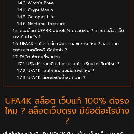
1.4.3
Witch’s Brew
1.4.4
Crypt Mania
1.4.5
Octopus Life
1.4.6
Neptune Treasure
1.5
ปั่นสล็อต UFA4K อย่างไรให้ได้ถอนเงิน ? เทคนิคสล็อตเว็บ
ตรงดีอย่างไร ?
1.6
UFA4K รับโปรโมชั่น เพิ่มโอกาสชนะจริงไหม ? สล็อตเว็บ
ตรงแจกเครดิตฟรี ดีอย่างไร ?
1.7
FAQs คำถามที่พบบ่อย
1.7.1
UFA4K ถอนเงินเข้าทรูวอเลทโดนหักเปอร์เซ็นต์ไหม ?
1.7.2
UFA4K เล่นโหมดลองเล่นได้ฟรีไหม ?
1.7.3
UFA4K ซื้อฟรีสปินต่ำสุดกี่บาท ?
UFA4K สล็อต เว็บแท้ 100% ดีจริง
ไหม ? สล็อตเว็บตรง มีข้อดีอะไรบ้าง
?
เชื่อมั่นกับแหล่งเดิมพัน UFA4K ถือว่าเป็น สล็อตเว็บตรง แท้