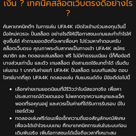
เงิน ? เทคนิคสล็อตเว็บตรงดีอย่างไร
?
ค้นหาเทคนิคดีๆ ในการเล่น UFA4K เปิดใจเข้ามร่วมลงทุนวันนี้
มือใหม่ควรจะ ปั่นสล็อต อย่างไรดีให้มีโอกาสชนะเกมและทำกำไรให้
สูงขึ้นได้ คำถามยอดฮิตที่จะพาเพื่อนๆ ไปร่วมหาคำตอบครับ
สล็อตเว็บตรง คุณภาพระดับสากลเป็นทางเข้า UFA4K สมัคร
สมาชิก และ ทดลองเล่นสล็อต ฟรี ไม่มีค่าธรรมเนียม นี่ก็คือข้อดี
บางส่วนเท่านั้น และตัว เกมสล็อต ยังสามรถใช้เบทต่ำได้ เริ่มต้น
เล่นเกม 1 บาทกับค่ายแท้ UFA4K ปั่นสล็อต ระบบทันสมัย ตอบ
โจทย์มากที่สุด UFA4K ทดลองเล่น กับแบรนด์ดัง มีข้อดีต่อไปนี้
เลือกค่ายเกมยอดนิยมที่มีรีวิวว่าโบนัสแจกจริง เพื่อหา
ประสบการณ์ด้วยตนเอง ไม่พลาดทุกความสนุกและแจ็ค
พอตที่รอคุณอยู่ และควรเป็นค่ายที่ได้รับการรับรอบ มีใบ
เซอร์ด้วย
ทดลองเล่นฟรีก่อนเพื่อเช็กความถี่ของสัญลักษณ์พิเศษ
เพื่อจะได้เข้าใจระบบเกม ศึกษาเทคนิคการเล่นในระบบก่อน
เดิมพันจริง เพิ่มโอกาสชนะได้เมื่อถึงเวลาที่เหมาะสม