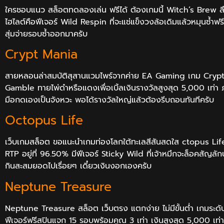
ใครชอบแนว สล็อตทดลองเล่น ฟรีได้ ต้องเกมนี้ Witch’s Brew ลึ
ไฮไลต์คือฟีเจอร์ Wild Respin ที่จะแช่แข็งวงล้อเดิมแล้วหมุนซ้ำฟ
สุ่มจ่ายรอบซ้ำออกมาครับ
Crypt Mania
สายหลอนล่าสมบัติสุสานแวมไพร์จากค่าย EA Gaming เกม Crypt Ma
Gamble ทายไพ่ดำหรือแดงเพื่อเบิ้ลเงินรางวัลสูงสุด 5,000 เท่า ภ
มือกดเองเป็นจังหวะ พอได้รางวัลใหญ่แล้วต้องรีบถอนทันทีครับ
Octopus Life
เว็บเกมสล็อต ขอแนะนำเกมท่องโลกใต้ทะเลสีสันสดใส ctopus Life
RTP อยู่ที่ 96.50% มีฟีเจอร์ Sticky Wild ที่เจ้าหมึกจะล็อคสัญลัก
กินสะสมยอดไปเรื่อยๆ เดี๋ยวเงินงอกเองครับ
Neptune Treasure
Neptune Treasure สล็อต เว็บตรง แตกง่าย ไม่มีขั้นต่ำ เกมระ
ฟีเจอร์ฟรีสปินแจก 15 รอบพร้อมคูณ 3 เท่า เงินสูงสุด 5,000 เท่า