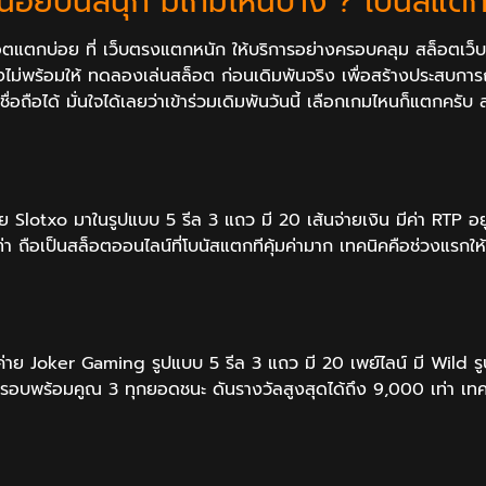
อยปั่นสนุก มีเกมไหนบ้าง ? โบนัสแตก
็อตแตกบ่อย ที่ เว็บตรงแตกหนัก ให้บริการอย่างครอบคลุม สล็อตเว็
งไม่พร้อมให้ ทดลองเล่นสล็อต ก่อนเดิมพันจริง เพื่อสร้างประสบการณ์
่อถือได้ มั่นใจได้เลยว่าเข้าร่วมเดิมพันวันนี้ เลือกเกมไหนก็แตกครั
txo มาในรูปแบบ 5 รีล 3 แถว มี 20 เส้นจ่ายเงิน มีค่า RTP อยู่
่า ถือเป็นสล็อตออนไลน์ที่โบนัสแตกทีคุ้มค่ามาก เทคนิคคือช่วงแรกให้
 Joker Gaming รูปแบบ 5 รีล 3 แถว มี 20 เพย์ไลน์ มี Wild รูปนา
รอบพร้อมคูณ 3 ทุกยอดชนะ ดันรางวัลสูงสุดได้ถึง 9,000 เท่า เทคนิ