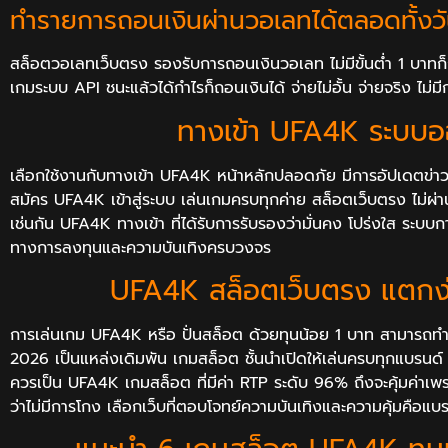
ทำรายการถอนเงินผ่านวอเลทได้ตลอดทั้งว
สล็อตวอเลทเว็บตรง รองรับการถอนเงินวอเลท ไม่มีขั้นต่ำ 1 บาทก็ถ
เกมระบบ API ชนะแล้วได้กำไรก็ถอนเงินได้ จ่ายไม่อั้น จ่ายจริง ไม
ทางเข้า UFA4K ระบบออโ
เลือกใช้งานกับทางเข้า UFA4K หน้าหลักปลอดภัย มีการอัปเดตข่าวส
สมัคร UFA4K เข้าสู่ระบบ เล่นเกมครบทุกค่าย สล็อตเว็บตรง ไม่ผ่าน
เช่นกัน UFA4K ทางเข้า ที่ได้รับการรับรองว่ามั่นคง โปร่งใส ระบ
ทางการลงทุนและความบันเทิงครบวงจร
UFA4K สล็อตเว็บตรง แตกง่า
การเล่นเกม UFA4K หรือ ปั่นสล็อต ด้วยทุนน้อย 1 บาท สามารถทำให
2026 เป็นแหล่งเดิมพัน เกมสล็อต ชั้นนำเปิดให้เล่นครบทุกแบรนด
ควรเป็น UFA4K เกมสล็อต ที่มีค่า RTP ระดับ 96% ถึงจะคุ้มค่าเพราะไ
ว่าไม่มีการโกง เลือกเว็บที่ตอบโจทย์ความบันเทิงและความคุ้มคือแบรนด