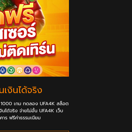
เงินได้จริง
0 – 1000 เกม ทดลอง UFA4K สล็อต
นได้จริง จ่ายไม่อั้น UFA4K เว็บ
าคาร ฟรีค่าธรรมเนียม