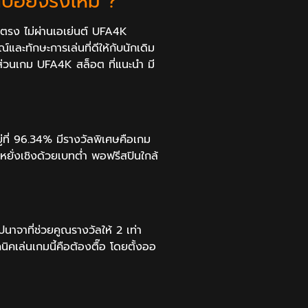
บ่อยจริงไหม ?
บตรง ไม่ผ่านเอเย่นต์ UFA4K
และทักษะการเล่นที่ดีให้กับนักเดิม
บ ส่วนเกม UFA4K สล็อต ที่แนะนำ มี
ที่ 96.34% มีรางวัลพิเศษคือเกม
หยั่งเชิงด้วยเบทต่ำ พอฟรีสปินใกล้
จาที่ช่วยคูณรางวัลให้ 2 เท่า
คเล่นเกมนี้คือต้องตื๊อ โดยตั้งออ