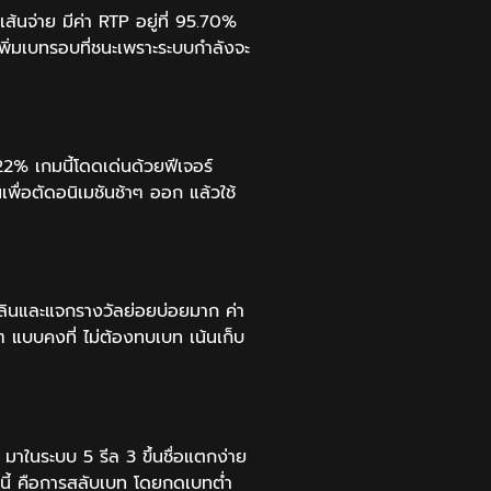
นจ่าย มีค่า RTP อยู่ที่ 95.70%
เพิ่มเบทรอบที่ชนะเพราะระบบกำลังจะ
% เกมนี้โดดเด่นด้วยฟีเจอร์
พื่อตัดอนิเมชันช้าๆ ออก แล้วใช้
ลินและแจกรางวัลย่อยบ่อยมาก ค่า
งๆ แบบคงที่ ไม่ต้องทบเบท เน้นเก็บ
ในระบบ 5 รีล 3 ขึ้นชื่อแตกง่าย
มนี้ คือการสลับเบท โดยกดเบทต่ำ