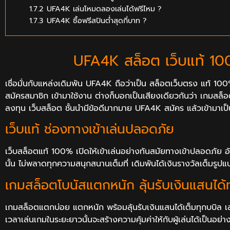
1.7.2
UFA4K เล่นโหมดลองเล่นได้ฟรีไหม ?
1.7.3
UFA4K ซื้อฟรีสปินต่ำสุดกี่บาท ?
UFA4K สล็อต เว็บแท้ 100
เชื่อมั่นกับแหล่งเดิมพัน UFA4K ถือว่าเป็น สล็อตเว็บตรง แท้ 
สมัครสมาชิก เข้ามาใช้งาน ต่างก็บอกเป็นเสียงเดียวกันว่า เกมสล็
ลงทุน เว็บสล็อต ชั้นนำมีข้อดีมากมาย UFA4K สมัคร แล้วเข้ามาเป็
เว็บแท้ ช่องทางเข้าเล่นปลอดภัย
เว็บสล็อตแท้ 100% เปิดให้เข้าเล่นอย่างทันสมัยทางเข้าปลอดภัย อ
นั้น ไม่พลาดทุกความสนุกสนานเต็มที่ เดิมพันได้เงินรางวัลเต็มรูปแบบ
เกมสล็อตโบนัสแตกหนัก ลุ้นรับเงินแสนได้ท
เกมสล็อตแตกบ่อย แตกหนัก พร้อมลุ้นรับเงินแสนได้เต็มทุกบบิล เ
เวลาเล่นเกมในระยะยาวนั้นจะสร้างความคุ้มค่าให้กับผู้เล่นได้เป็นอย่