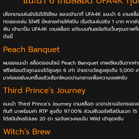
แนะนำ 6 เกมสล็อต UFA4K ทุนน้
เลือกเกมเล่นยังไม่ได้ใช่ไหม ลองเข้ามาที่ UFA4K แนะนำ 6 เกมสล
ทดลองเล่น ได้ฟรี มีหลายค่ายให้สปิน เริ่มต้นเล่นจริง 1 บาท หากยั
พัน เข้ามาปั่น UFA4K เกมสล็อต แท้ระบบทันสมัยกับเว็บคุณภาพที่เชื
ดังนี้
Peach Banquet
ผมขอแนะนำ สล็อตออนไลน์ Peach Banquet เทพเซียนจีนจากค่าย Slo
ฟรีพร้อมตัวคูณเองได้สูงสุด 6 เท่า จ่ายรางวัลสูงสุดถึง 5,000 เท
มาค่อยขยับเบทขึ้นแล้วเลือกโหมดปานกลางเพื่อความเซฟครับ
Third Prince’s Journey
แนะนำ Third Prince’s Journey เกมสล็อต นาจาปราบมังกรของค่าย
ทันที มาพร้อมค่า RTP สูงถึง 97.00% ส่วนฟีเจอร์ฟรีสปินแจก 15 
โต้สปินไหลไปเลย 20 ตา รอจังหวะคอมโบ Wild เข้าชุดครับ
Witch’s Brew