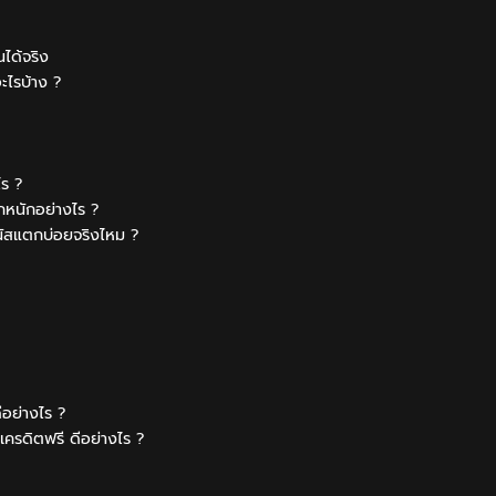
ได้จริง
ะไรบ้าง ?
ไร ?
กหนักอย่างไร ?
นัสแตกบ่อยจริงไหม ?
ีอย่างไร ?
ครดิตฟรี ดีอย่างไร ?