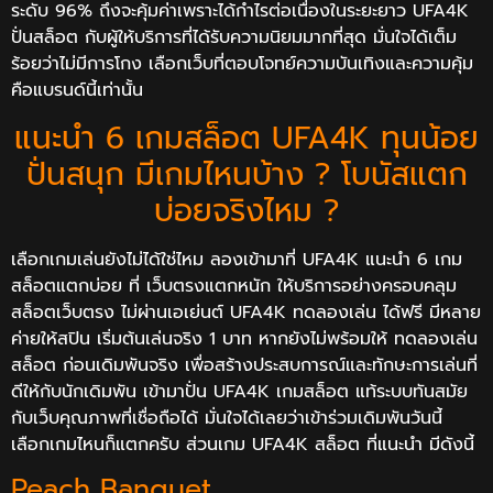
ระดับ 96% ถึงจะคุ้มค่าเพราะได้กำไรต่อเนื่องในระยะยาว UFA4K
ปั่นสล็อต กับผู้ให้บริการที่ได้รับความนิยมมากที่สุด มั่นใจได้เต็ม
ร้อยว่าไม่มีการโกง เลือกเว็บที่ตอบโจทย์ความบันเทิงและความคุ้ม
คือแบรนด์นี้เท่านั้น
แนะนำ 6 เกมสล็อต UFA4K ทุนน้อย
ปั่นสนุก มีเกมไหนบ้าง ? โบนัสแตก
บ่อยจริงไหม ?
เลือกเกมเล่นยังไม่ได้ใช่ไหม ลองเข้ามาที่ UFA4K แนะนำ 6 เกม
สล็อตแตกบ่อย ที่ เว็บตรงแตกหนัก ให้บริการอย่างครอบคลุม
สล็อตเว็บตรง ไม่ผ่านเอเย่นต์ UFA4K ทดลองเล่น ได้ฟรี มีหลาย
ค่ายให้สปิน เริ่มต้นเล่นจริง 1 บาท หากยังไม่พร้อมให้ ทดลองเล่น
สล็อต ก่อนเดิมพันจริง เพื่อสร้างประสบการณ์และทักษะการเล่นที่
ดีให้กับนักเดิมพัน เข้ามาปั่น UFA4K เกมสล็อต แท้ระบบทันสมัย
กับเว็บคุณภาพที่เชื่อถือได้ มั่นใจได้เลยว่าเข้าร่วมเดิมพันวันนี้
เลือกเกมไหนก็แตกครับ ส่วนเกม UFA4K สล็อต ที่แนะนำ มีดังนี้
Peach Banquet