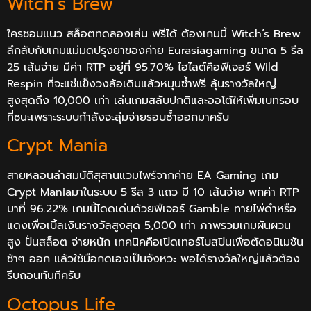
Witch’s Brew
ใครชอบแนว สล็อตทดลองเล่น ฟรีได้ ต้องเกมนี้ Witch’s Brew
ลึกลับกับเกมแม่มดปรุงยาของค่าย Eurasiagaming ขนาด 5 รีล
25 เส้นจ่าย มีค่า RTP อยู่ที่ 95.70% ไฮไลต์คือฟีเจอร์ Wild
Respin ที่จะแช่แข็งวงล้อเดิมแล้วหมุนซ้ำฟรี ลุ้นรางวัลใหญ่
สูงสุดถึง 10,000 เท่า เล่นเกมสลับปกติและออโต้ให้เพิ่มเบทรอบ
ที่ชนะเพราะระบบกำลังจะสุ่มจ่ายรอบซ้ำออกมาครับ
Crypt Mania
สายหลอนล่าสมบัติสุสานแวมไพร์จากค่าย EA Gaming เกม
Crypt Maniaมาในระบบ 5 รีล 3 แถว มี 10 เส้นจ่าย พกค่า RTP
มาที่ 96.22% เกมนี้โดดเด่นด้วยฟีเจอร์ Gamble ทายไพ่ดำหรือ
แดงเพื่อเบิ้ลเงินรางวัลสูงสุด 5,000 เท่า ภาพรวมเกมผันผวน
สูง ปั่นสล็อต จ่ายหนัก เทคนิคคือเปิดเทอร์โบสปินเพื่อตัดอนิเมชัน
ช้าๆ ออก แล้วใช้มือกดเองเป็นจังหวะ พอได้รางวัลใหญ่แล้วต้อง
รีบถอนทันทีครับ
Octopus Life