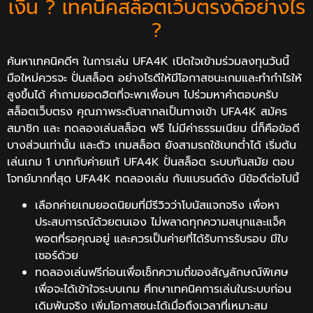
เงิน ? เทคนิคสล็อตเว็บตรงดีอย่างไร
?
ค้นหาเทคนิคดีๆ ในการเล่น UFA4K เปิดใจเข้ามร่วมลงทุนวันนี้
มือใหม่ควรจะ ปั่นสล็อต อย่างไรดีให้มีโอกาสชนะเกมและทำกำไรให้
สูงขึ้นได้ คำถามยอดฮิตที่จะพาเพื่อนๆ ไปร่วมหาคำตอบครับ
สล็อตเว็บตรง คุณภาพระดับสากลเป็นทางเข้า UFA4K สมัคร
สมาชิก และ ทดลองเล่นสล็อต ฟรี ไม่มีค่าธรรมเนียม นี่ก็คือข้อดี
บางส่วนเท่านั้น และตัว เกมสล็อต ยังสามรถใช้เบทต่ำได้ เริ่มต้น
เล่นเกม 1 บาทกับค่ายแท้ UFA4K ปั่นสล็อต ระบบทันสมัย ตอบ
โจทย์มากที่สุด UFA4K ทดลองเล่น กับแบรนด์ดัง มีข้อดีต่อไปนี้
เลือกค่ายเกมยอดนิยมที่มีรีวิวว่าโบนัสแจกจริง เพื่อหา
ประสบการณ์ด้วยตนเอง ไม่พลาดทุกความสนุกและแจ็ค
พอตที่รอคุณอยู่ และควรเป็นค่ายที่ได้รับการรับรอบ มีใบ
เซอร์ด้วย
ทดลองเล่นฟรีก่อนเพื่อเช็กความถี่ของสัญลักษณ์พิเศษ
เพื่อจะได้เข้าใจระบบเกม ศึกษาเทคนิคการเล่นในระบบก่อน
เดิมพันจริง เพิ่มโอกาสชนะได้เมื่อถึงเวลาที่เหมาะสม