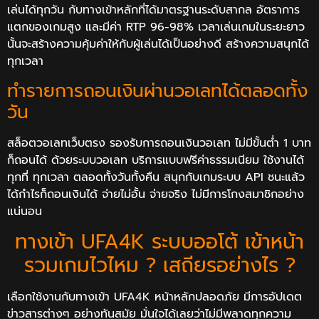
เล่นได้ทุกวัน กับทางเข้าหลักที่ได้มาตรฐานระดับสากล อัตราการ
แตกของเกมสูง และมีค่า RTP 96-98% เวลาเล่นเกมในระยะยาว
นั้นจะสร้างความคุ้มค่าให้กับผู้เล่นได้เป็นอย่างดี สร้างความสนุกได้
ทุกเวลา
ทำรายการถอนเงินผ่านวอเลทได้ตลอดทั้ง
วัน
สล็อตวอเลทเว็บตรง รองรับการถอนเงินวอเลท ไม่มีขั้นต่ำ 1 บาท
ก็ถอนได้ ด้วยระบบวอเลท บริการแบบฟรีค่าธรรมเนียม ใช้งานได้
ทุกที่ ทุกเวลา ตลอดทั้งวันทั้งคืน สนุกกับเกมระบบ API ชนะแล้ว
ได้กำไรก็ถอนเงินได้ จ่ายไม่อั้น จ่ายจริง ไม่มีการโกงสมาชิกอย่าง
แน่นอน
ทางเข้า UFA4K ระบบออโต้ เข้าหน้า
รวมเกมไวไหม ? เสถียรอย่างไร ?
เลือกใช้งานกับทางเข้า UFA4K หน้าหลักปลอดภัย มีการอัปเดต
ข่าวสารต่างๆ อย่างทันสมัย มั่นใจได้เลยว่าไม่มีพลาดทุกความ