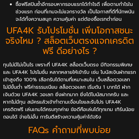
ซื้อฟรีสปินซ้ำอีกรอบหากรอบแรกได้กำไรดี เพื่อตามกำไรใน
ช่วงแรก ก่อนที่เกมจะไม่แจกรางวัล เป็นโอกาสที่ดีที่นักพนัน
จะได้ทั้งความสนุก ความคุ้มค่า แต่ต้องซื้อเรทต่ำก่อน
UFA4K รับโปรโมชั่น เพิ่มโอกาสชนะ
จริงไหม ? สล็อตเว็บตรงแจกเครดิต
ฟรี ดีอย่างไร ?
ทุนไม่มีไม่เป็นไร เพราะที่ UFA4K สล็อตเว็บตรง มีกิจกรรมพิเศษ
และ UFA4K โปรโมชั่น หลากหลายให้เข้ารับ เช่น โบนัสเงินฝากแรก
เข้าสูงถึง 100% เลือกรับได้ตามที่เหมาะสมใน เว็บสล็อตวอเลท
ไม่มีขั้นต่ำ ฟรีค่าธรรมเนียม สล็อตวอเลท เริ่มต้น 1 บาทได้ ฝาก
เงินด้วย UFA4K วอเลท ยิ่งฝากมาก ยิ่งได้โบนัสมากครับ และ
หากไม่มีทุน สมัครแล้วเข้าทำตามเงื่อนไขและรับโปร UFA4K
เครดิตฟรี เล่นเกมได้ครบทุกค่าย ข้อดีคือเล่นได้ทุกเกม เทิร์นน้อย
ถอนได้ จ่ายไม่อั้น การันตีสร้างความคุ้มค่าได้จริง
FAQs คำถามที่พบบ่อย