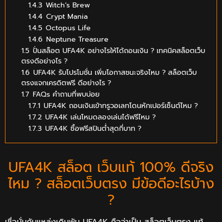
1.4.3
Witch’s Brew
1.4.4
Crypt Mania
1.4.5
Octopus Life
1.4.6
Neptune Treasure
1.5
ปั่นสล็อต UFA4K อย่างไรให้ได้ถอนเงิน ? เทคนิคสล็อตเว็บ
ตรงดีอย่างไร ?
1.6
UFA4K รับโปรโมชั่น เพิ่มโอกาสชนะจริงไหม ? สล็อตเว็บ
ตรงแจกเครดิตฟรี ดีอย่างไร ?
1.7
FAQs คำถามที่พบบ่อย
1.7.1
UFA4K ถอนเงินเข้าทรูวอเลทโดนหักเปอร์เซ็นต์ไหม ?
1.7.2
UFA4K เล่นโหมดลองเล่นได้ฟรีไหม ?
1.7.3
UFA4K ซื้อฟรีสปินต่ำสุดกี่บาท ?
UFA4K สล็อต เว็บแท้ 100% ดีจริง
ไหม ? สล็อตเว็บตรง มีข้อดีอะไรบ้าง
?
เชื่อมั่นกับแหล่งเดิมพัน UFA4K ถือว่าเป็น สล็อตเว็บตรง แท้