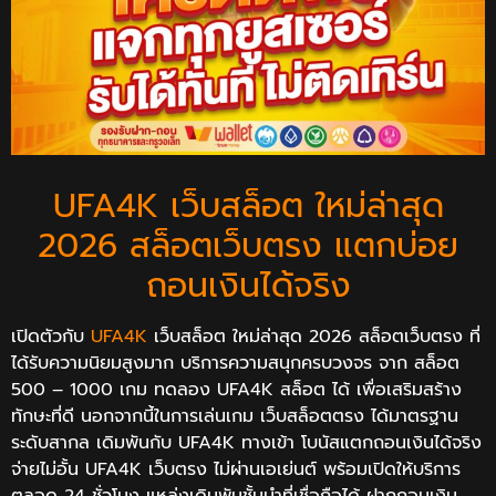
UFA4K เว็บสล็อต ใหม่ล่าสุด
2026 สล็อตเว็บตรง แตกบ่อย
ถอนเงินได้จริง
เปิดตัวกับ
UFA4K
เว็บสล็อต ใหม่ล่าสุด 2026 สล็อตเว็บตรง ที่
ได้รับความนิยมสูงมาก บริการความสนุกครบวงจร จาก สล็อต
500 – 1000 เกม ทดลอง UFA4K สล็อต ได้ เพื่อเสริมสร้าง
ทักษะที่ดี นอกจากนี้ในการเล่นเกม เว็บสล็อตตรง ได้มาตรฐาน
ระดับสากล เดิมพันกับ UFA4K ทางเข้า โบนัสแตกถอนเงินได้จริง
จ่ายไม่อั้น UFA4K เว็บตรง ไม่ผ่านเอเย่นต์ พร้อมเปิดให้บริการ
ตลอด 24 ชั่วโมง แหล่งเดิมพันชั้นนำที่เชื่อถือได้ ฝากถอนเงิน