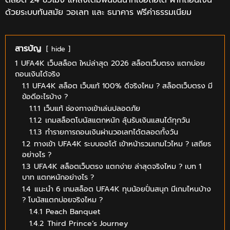
ด้วยระบบทันสมัย วอเลท และ ธนาคาร ฟรีค่าธรรมเนียม
สารบัญ
hide
1
UFA4K เว็บสล็อต ใหม่ล่าสุด 2026 สล็อตเว็บตรง แตกบ่อย
ถอนเงินได้จริง
1.1
UFA4K สล็อต เว็บแท้ 100% ดีจริงไหม ? สล็อตเว็บตรง มี
ข้อดีอะไรบ้าง ?
1.1.1
เว็บแท้ ช่องทางเข้าเล่นปลอดภัย
1.1.2
เกมสล็อตโบนัสแตกหนัก ลุ้นรับเงินแสนได้ทุกวัน
1.1.3
ทำรายการถอนเงินผ่านวอเลทได้ตลอดทั้งวัน
1.2
ทางเข้า UFA4K ระบบออโต้ เข้าหน้ารวมเกมไวไหม ? เสถียร
อย่างไร ?
1.3
UFA4K สล็อตเว็บตรง แตกง่าย ล่าสุดจริงไหม ? เบท 1
บาท แตกหนักอย่างไร ?
1.4
แนะนำ 6 เกมสล็อต UFA4K ทุนน้อยปั่นสนุก มีเกมไหนบ้าง
? โบนัสแตกบ่อยจริงไหม ?
1.4.1
Peach Banquet
1.4.2
Third Prince’s Journey