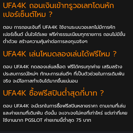
UFA4K ถอนเงินเข้าทรูวอเลทโดนหัก
เปอร์เซ็นต์ไหม ?
ตอบ การถอนเงินที่ UFA4K ใช้งานระบบวอเลทไม่มีการหัก
เปอร์เซ็นต์ มั่นใจได้เลย ฟรีค่าธรรมเนียมทุกรายการ ถอนไม่มีขั้น
ต่ำด้วย สร้างความคุ้มค่าต่อการลงทุนจริงๆ
UFA4K เล่นโหมดลองเล่นได้ฟรีไหม ?
ตอบ UFA4K ทดลองเล่นสล็อต ฟรีได้ครบทุกค่าย เสริมสร้าง
ประสบการณ์ใหม่ๆ ทักษะการเล่นดีๆ ที่เป็นตัวช่วยในการเดิมพัน
จริง จะมีโอกาสทำเงินได้มากขึ้นแน่นอน
UFA4K ซื้อฟรีสปินต่ำสุดกี่บาท ?
ตอบ UFA4K จะมีเรทในการซื้อฟรีสปินหลายราคา ตามเกมที่เล่น
และค่ายเกมที่เดิมพัน ดังนั้น จะเจาะจงไม่คงที่เท่าไหร่ แต่เท่าที่เคย
ใช้งานมาก PGSLOT ค่ายเกมนี้ต่ำสุด 75 บาท