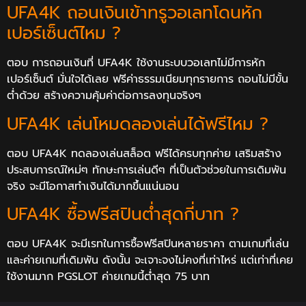
UFA4K ถอนเงินเข้าทรูวอเลทโดนหัก
เปอร์เซ็นต์ไหม ?
ตอบ การถอนเงินที่ UFA4K ใช้งานระบบวอเลทไม่มีการหัก
เปอร์เซ็นต์ มั่นใจได้เลย ฟรีค่าธรรมเนียมทุกรายการ ถอนไม่มีขั้น
ต่ำด้วย สร้างความคุ้มค่าต่อการลงทุนจริงๆ
UFA4K เล่นโหมดลองเล่นได้ฟรีไหม ?
ตอบ UFA4K ทดลองเล่นสล็อต ฟรีได้ครบทุกค่าย เสริมสร้าง
ประสบการณ์ใหม่ๆ ทักษะการเล่นดีๆ ที่เป็นตัวช่วยในการเดิมพัน
จริง จะมีโอกาสทำเงินได้มากขึ้นแน่นอน
UFA4K ซื้อฟรีสปินต่ำสุดกี่บาท ?
ตอบ UFA4K จะมีเรทในการซื้อฟรีสปินหลายราคา ตามเกมที่เล่น
และค่ายเกมที่เดิมพัน ดังนั้น จะเจาะจงไม่คงที่เท่าไหร่ แต่เท่าที่เคย
ใช้งานมาก PGSLOT ค่ายเกมนี้ต่ำสุด 75 บาท