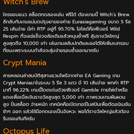
Witch’s Brew
ใครชอบแนว สล็อตทดลองเล่น ฟรีได้ ต้องเกมนี้ Witch’s Brew
ลึกลับกับเกมแม่มดปรุงยาของค่าย Eurasiagaming ขนาด 5 รีล
25 เส้นจ่าย มีค่า RTP อยู่ที่ 95.70% ไฮไลต์คือฟีเจอร์ Wild
Respin ที่จะแช่แข็งวงล้อเดิมแล้วหมุนซ้ำฟรี ลุ้นรางวัลใหญ่
สูงสุดถึง 10,000 เท่า เล่นเกมสลับปกติและออโต้ให้เพิ่มเบทรอบ
ที่ชนะเพราะระบบกำลังจะสุ่มจ่ายรอบซ้ำออกมาครับ
Crypt Mania
สายหลอนล่าสมบัติสุสานแวมไพร์จากค่าย EA Gaming เกม
Crypt Maniaมาในระบบ 5 รีล 3 แถว มี 10 เส้นจ่าย พกค่า RTP
มาที่ 96.22% เกมนี้โดดเด่นด้วยฟีเจอร์ Gamble ทายไพ่ดำหรือ
แดงเพื่อเบิ้ลเงินรางวัลสูงสุด 5,000 เท่า ภาพรวมเกมผันผวน
สูง ปั่นสล็อต จ่ายหนัก เทคนิคคือเปิดเทอร์โบสปินเพื่อตัดอนิเมชัน
ช้าๆ ออก แล้วใช้มือกดเองเป็นจังหวะ พอได้รางวัลใหญ่แล้วต้อง
รีบถอนทันทีครับ
Octopus Life