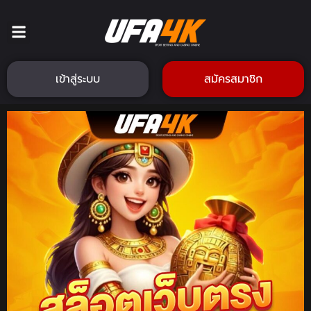
เข้าสู่ระบบ
สมัครสมาชิก